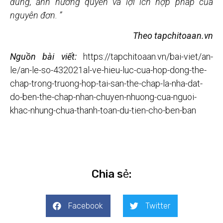
đúng, ảnh hưởng quyền và lợi ích hợp pháp của
nguyên đơn. ”
Theo tapchitoaan.vn
Nguồn bài viết:
https://tapchitoaan.vn/bai-viet/an-
le/an-le-so-432021al-ve-hieu-luc-cua-hop-dong-the-
chap-trong-truong-hop-tai-san-the-chap-la-nha-dat-
do-ben-the-chap-nhan-chuyen-nhuong-cua-nguoi-
khac-nhung-chua-thanh-toan-du-tien-cho-ben-ban
Chia sẻ:
Facebook
Twitter