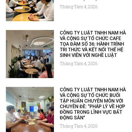
Tháng Tám 4, 2026
CÔNG TY LUẬT TNHH NAM HÀ
VÀ CỘNG SỰ TỔ CHỨC CAFE
TỌA ĐÀM SỐ 36: HÀNH TRÌNH
TRI THỨC VÀ KẾT NỐI THẾ HỆ
SINH VIÊN VỚI NGHỀ LUẬT
Tháng Tám 4, 2026
CÔNG TY LUẬT TNHH NAM HÀ
VÀ CỘNG SỰ TỔ CHỨC BUỔI
TẬP HUẤN CHUYÊN MÔN VỚI
CHUYÊN ĐỀ: “PHÁP LÝ VỀ HỢP
ĐỒNG TRONG LĨNH VỰC BẤT
ĐỘNG SẢN”
Tháng Tám 4, 2026