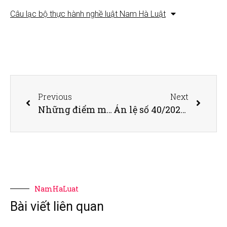
Câu lạc bộ thực hành nghề luật Nam Hà Luật
Previous
Next
Những điểm mới về quy định bảo đảm thực hiện nghĩa vụ dân sự 2021
Án lệ số 40/2021/AL về công nhận việc chuyển đổi quyền sử dụng đất trên thực tế
NamHaLuat
Bài viết liên quan