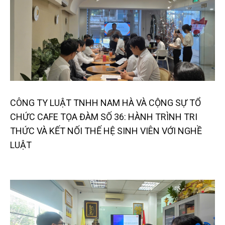
CÔNG TY LUẬT TNHH NAM HÀ VÀ CỘNG SỰ TỔ
CHỨC CAFE TỌA ĐÀM SỐ 36: HÀNH TRÌNH TRI
THỨC VÀ KẾT NỐI THẾ HỆ SINH VIÊN VỚI NGHỀ
LUẬT