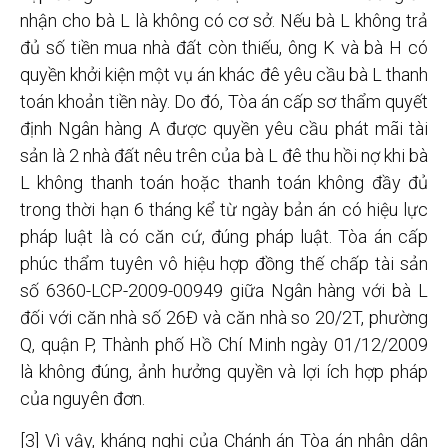
nhận cho bà L là không có cơ sở. Nếu bà L không trả
đủ số tiền mua nhà đất còn thiếu, ông K và bà H có
quyền khởi kiện một vụ án khác đê yêu cầu bà L thanh
toán khoản tiền này. Do đó, Tòa án cấp sơ thẩm quyết
định Ngân hàng A được quyền yêu cầu phát mãi tài
sản là 2 nhà đất nêu trên của bà L đê thu hồi nợ khi bà
L không thanh toán hoặc thanh toán không đầy đủ
trong thời hạn 6 tháng kể từ ngày bản án có hiệu lực
pháp luật là có căn cứ, đúng pháp luật. Tòa án cấp
phúc thẩm tuyên vô hiệu hợp đồng thế chấp tài sản
số 6360-LCP-2009-00949 giữa Ngân hàng với bà L
đối với căn nhà số 26Đ và căn nhà so 20/2T, phường
Q, quận P, Thành phố Hồ Chí Minh ngày 01/12/2009
là không đúng, ảnh hưởng quyền và lợi ích hợp pháp
của nguyên đơn.
[3] Vì vậy, kháng nghị của Chánh án Tòa án nhân dân