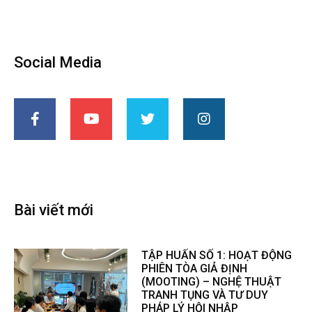
Social Media
Bài viết mới
TẬP HUẤN SỐ 1: HOẠT ĐỘNG
PHIÊN TÒA GIẢ ĐỊNH
(MOOTING) – NGHỆ THUẬT
TRANH TỤNG VÀ TƯ DUY
PHÁP LÝ HỘI NHẬP