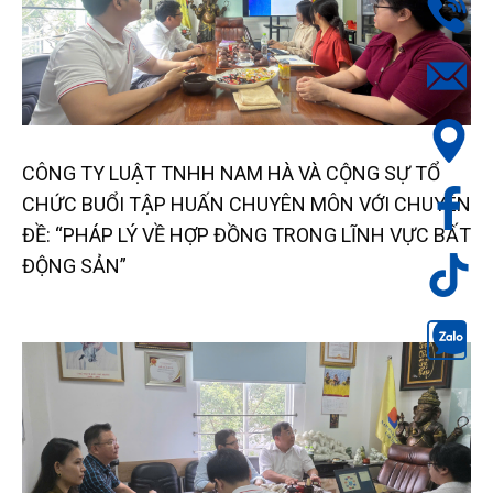
CÔNG TY LUẬT TNHH NAM HÀ VÀ CỘNG SỰ TỔ
CHỨC BUỔI TẬP HUẤN CHUYÊN MÔN VỚI CHUYÊN
ĐỀ: “PHÁP LÝ VỀ HỢP ĐỒNG TRONG LĨNH VỰC BẤT
ĐỘNG SẢN”