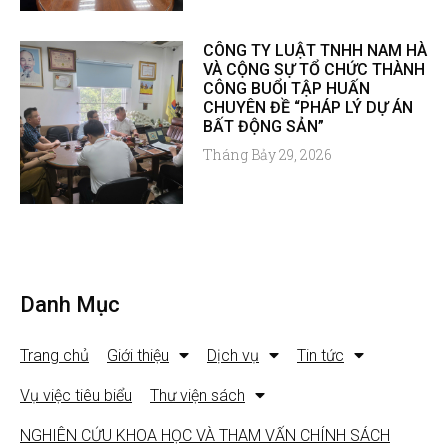
CÔNG TY LUẬT TNHH NAM HÀ
VÀ CỘNG SỰ TỔ CHỨC THÀNH
CÔNG BUỔI TẬP HUẤN
CHUYÊN ĐỀ “PHÁP LÝ DỰ ÁN
BẤT ĐỘNG SẢN”
Tháng Bảy 29, 2026
Danh Mục
Trang chủ
Giới thiệu
Dịch vụ
Tin tức
Vụ việc tiêu biểu
Thư viện sách
NGHIÊN CỨU KHOA HỌC VÀ THAM VẤN CHÍNH SÁCH