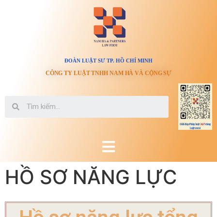
ĐOÀN LUẬT SƯ TP. HỒ CHÍ MINH
CÔNG TY LUẬT TNHH NAM HÀ VÀ CỘNG SỰ
HỒ SƠ NĂNG LỰC