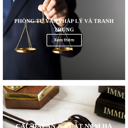
PHÒNG TƯ VẤN PHÁP LÝ VÀ TRANH
TRỤNG
Xem thêm
CÁC ĐẠI ÁN & LUẬT NAM HÀ