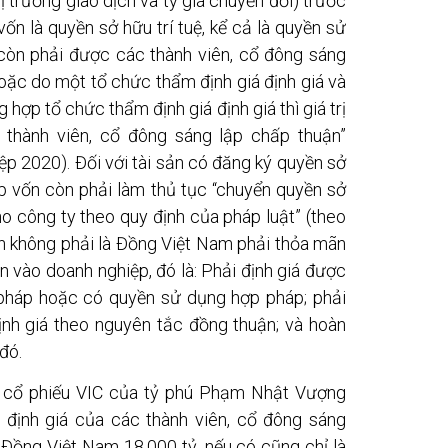
ị trường giao dịch và tỷ giá chuyển đổi) trước
p vốn là quyền sở hữu trí tuệ, kể cả là quyền sử
ản còn phải được các thành viên, cổ đông sáng
oặc do một tổ chức thẩm định giá định giá và
hợp tổ chức thẩm định giá định giá thì giá trị
 thành viên, cổ đông sáng lập chấp thuận”
ệp 2020). Đối với tài sản có đăng ký quyền sở
p vốn còn phải làm thủ tục “chuyển quyền sở
o công ty theo quy định của pháp luật” (theo
ốn không phải là Đồng Việt Nam phải thỏa mãn
n vào doanh nghiệp, đó là: Phải định giá được
pháp hoặc có quyền sử dụng hợp pháp; phải
ịnh giá theo nguyên tắc đồng thuận; và hoàn
đó.
iệu cổ phiếu VIC của tỷ phú Phạm Nhật Vượng
n định giá của các thành viên, cổ đông sáng
 Đồng Việt Nam 18.000 tỷ, nếu có cũng chỉ là