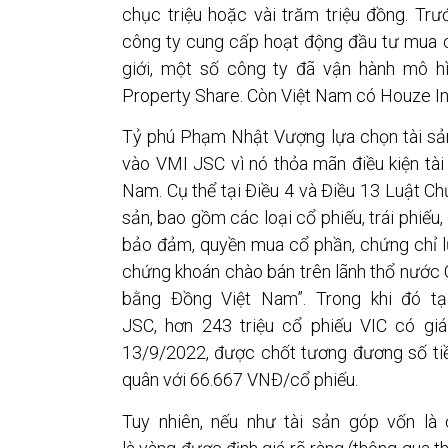
chục triệu hoặc vài trăm triệu đồng. Tr
công ty cung cấp hoạt động đầu tư mua c
giới, một số công ty đã vận hành mô 
Property Share. Còn Việt Nam có Houze Inv
Tỷ phú Phạm Nhật Vượng lựa chọn tài sả
vào VMI JSC vì nó thỏa mãn điều kiện tài
Nam. Cụ thể tại Điều 4 và Điều 13 Luật Ch
sản, bao gồm các loại cổ phiếu, trái phiế
bảo đảm, quyền mua cổ phần, chứng chỉ lư
chứng khoán chào bán trên lãnh thổ nước 
bằng Đồng Việt Nam”. Trong khi đó t
JSC, hơn 243 triệu cổ phiếu VIC có giá 
13/9/2022, được chốt tương đương số tiền
quân với 66.667 VNĐ/cổ phiếu.
Tuy nhiên, nếu như tài sản góp vốn là 