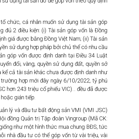
n sử dụng tài sản đó để góp vốn theo quy định
ì tổ chức, cá nhân muốn sử dụng tài sản góp
 đủ 2 điều kiện: (i) Tài sản góp vốn là Đồng
ịnh giá được bằng Đồng Việt Nam; (ii) Tài sản
yền sử dụng hợp pháp bởi chủ thể có nhu cầu
 sản góp vốn được định danh tại Điều 34 Luật
uyển đổi, vàng, quyền sử dụng đất, quyền sở
 và kể cả tài sản khác chưa được định danh như
 trường hợp mới đây ngày 6/10/2022, tỷ phú
 hơn 243 triệu cổ phiếu VIC)… đều đã được
 hoặc gián tiếp.
uản lý và đầu tư bất động sản VMI (VMI JSC)
ội đồng Quản trị Tập đoàn Vingroup (Mã CK:
u giống như một hình thức mua chung BĐS, tức
ỗi nhà đầu tư có thể góp vốn từ vài triệu, vài