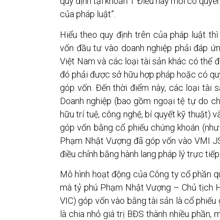
quy định tại khoản 1 Điều này mới có quyề
của pháp luật”.
Hiểu theo quy định trên của pháp luật th
vốn đầu tư vào doanh nghiệp phải đáp ứng
Việt Nam và các loại tài sản khác có thể đ
đó phải được sở hữu hợp pháp hoặc có qu
góp vốn. Đến thời điểm này, các loại tài
Doanh nghiệp (bao gồm ngoại tệ tự do ch
hữu trí tuệ, công nghệ, bí quyết kỹ thuật)
góp vốn bằng cổ phiếu chứng khoán (như
Phạm Nhật Vượng đã góp vốn vào VMI JSC
điều chỉnh bằng hành lang pháp lý trực tiếp
Mô hình hoạt động của Công ty cổ phần q
mà tỷ phú Phạm Nhật Vượng – Chủ tịch H
VIC) góp vốn vào bằng tài sản là cổ phiế
là chia nhỏ giá trị BĐS thành nhiều phần, m