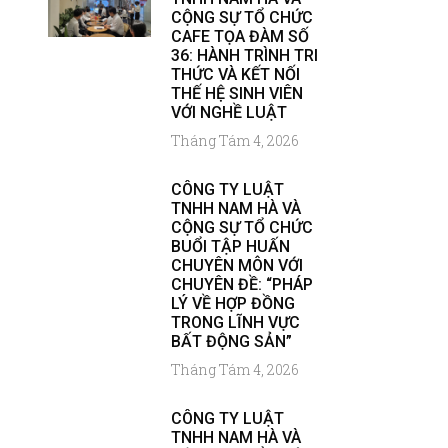
CỘNG SỰ TỔ CHỨC
CAFE TỌA ĐÀM SỐ
36: HÀNH TRÌNH TRI
THỨC VÀ KẾT NỐI
THẾ HỆ SINH VIÊN
VỚI NGHỀ LUẬT
Tháng Tám 4, 2026
CÔNG TY LUẬT
TNHH NAM HÀ VÀ
CỘNG SỰ TỔ CHỨC
BUỔI TẬP HUẤN
CHUYÊN MÔN VỚI
CHUYÊN ĐỀ: “PHÁP
LÝ VỀ HỢP ĐỒNG
TRONG LĨNH VỰC
BẤT ĐỘNG SẢN”
Tháng Tám 4, 2026
CÔNG TY LUẬT
TNHH NAM HÀ VÀ