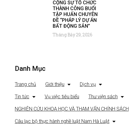
CỘNG SỰ TỔ CHỨC
THÀNH CÔNG BUỔI
TẬP HUẤN CHUYÊN
ĐỀ “PHÁP LÝ DỰ ÁN
BẤT ĐỘNG SẢN”
Tháng Bảy 29, 2026
Danh Mục
Trang chủ
Giới thiệu
Dịch vụ
Tin tức
Vụ việc tiêu biểu
Thư viện sách
NGHIÊN CỨU KHOA HỌC VÀ THAM VẤN CHÍNH SÁCH
Câu lạc bộ thực hành nghề luật Nam Hà Luật