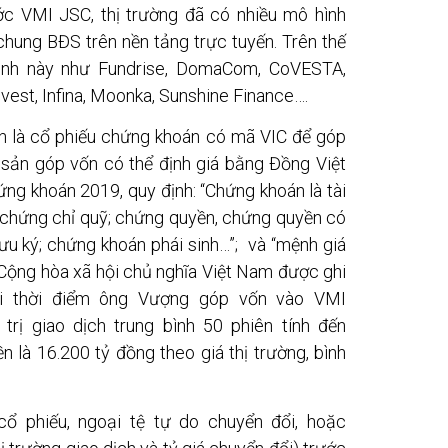
ước VMI JSC, thị trường đã có nhiều mô hình
hung BĐS trên nền tảng trực tuyến. Trên thế
hình này như Fundrise, DomaCom, CoVESTA,
est, Infina, Moonka, Sunshine Finance….
n là cổ phiếu chứng khoán có mã VIC để góp
 sản góp vốn có thể định giá bằng Đồng Việt
ứng khoán 2019, quy định: “Chứng khoán là tài
u, chứng chỉ quỹ; chứng quyền, chứng quyền có
u ký; chứng khoán phái sinh…”; và “mệnh giá
Cộng hòa xã hội chủ nghĩa Việt Nam được ghi
ại thời điểm ông Vượng góp vốn vào VMI
trị giao dịch trung bình 50 phiên tính đến
 là 16.200 tỷ đồng theo giá thị trường, bình
cổ phiếu, ngoại tệ tự do chuyển đổi, hoặc