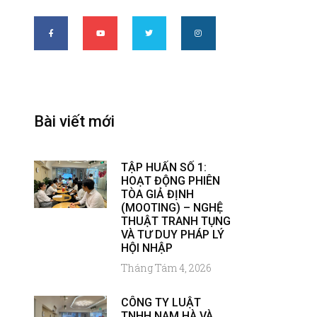
Bài viết mới
TẬP HUẤN SỐ 1:
HOẠT ĐỘNG PHIÊN
TÒA GIẢ ĐỊNH
(MOOTING) – NGHỆ
THUẬT TRANH TỤNG
VÀ TƯ DUY PHÁP LÝ
HỘI NHẬP
Tháng Tám 4, 2026
CÔNG TY LUẬT
TNHH NAM HÀ VÀ