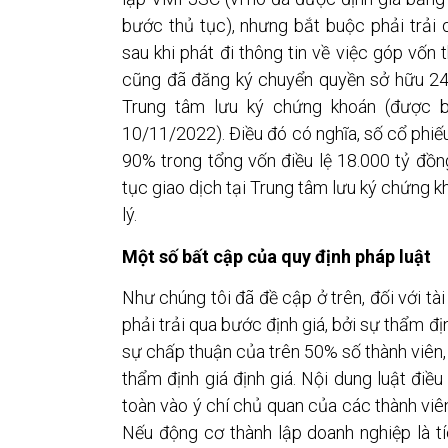
bước thủ tục), nhưng bắt buộc phải trải 
sau khi phát đi thông tin về việc góp vố
cũng đã đăng ký chuyển quyền sở hữu 24
Trung tâm lưu ký chứng khoán (được bi
10/11/2022). Điều đó có nghĩa, số cổ phiế
90% trong tổng vốn điều lệ 18.000 tỷ đồ
tục giao dịch tại Trung tâm lưu ký chứng k
lý.
Một số bất cập của quy định pháp luật
Như chúng tôi đã đề cập ở trên, đối với tà
phải trải qua bước định giá, bởi sự thẩm đ
sự chấp thuận của trên 50% số thành viên,
thẩm định giá định giá. Nội dung luật đi
toàn vào ý chí chủ quan của các thành viên
Nếu động cơ thành lập doanh nghiệp là tí