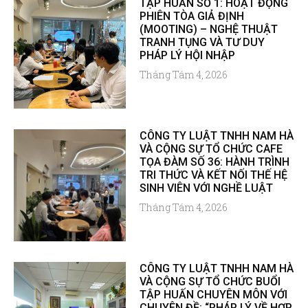
TẬP HUẤN SỐ 1: HOẠT ĐỘNG
PHIÊN TÒA GIẢ ĐỊNH
(MOOTING) – NGHỆ THUẬT
TRANH TỤNG VÀ TƯ DUY
PHÁP LÝ HỘI NHẬP
Tháng Tám 4, 2026
CÔNG TY LUẬT TNHH NAM HÀ
VÀ CỘNG SỰ TỔ CHỨC CAFE
TỌA ĐÀM SỐ 36: HÀNH TRÌNH
TRI THỨC VÀ KẾT NỐI THẾ HỆ
SINH VIÊN VỚI NGHỀ LUẬT
Tháng Tám 4, 2026
CÔNG TY LUẬT TNHH NAM HÀ
VÀ CỘNG SỰ TỔ CHỨC BUỔI
TẬP HUẤN CHUYÊN MÔN VỚI
CHUYÊN ĐỀ: “PHÁP LÝ VỀ HỢP