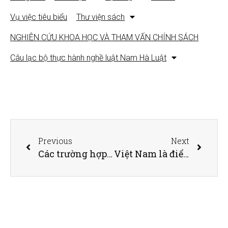
Vụ việc tiêu biểu
Thư viện sách
NGHIÊN CỨU KHOA HỌC VÀ THAM VẤN CHÍNH SÁCH
Câu lạc bộ thực hành nghề luật Nam Hà Luật
Previous
Next
Các trường hợp chấm dứt hợp đồng lao động do COVID-19
Việt Nam là điểm đến quan trọng nhất của làn sóng FDI mới