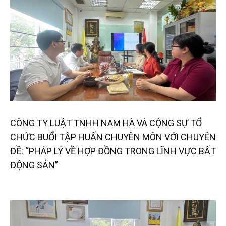
CÔNG TY LUẬT TNHH NAM HÀ VÀ CỘNG SỰ TỔ
CHỨC BUỔI TẬP HUẤN CHUYÊN MÔN VỚI CHUYÊN
ĐỀ: “PHÁP LÝ VỀ HỢP ĐỒNG TRONG LĨNH VỰC BẤT
ĐỘNG SẢN”