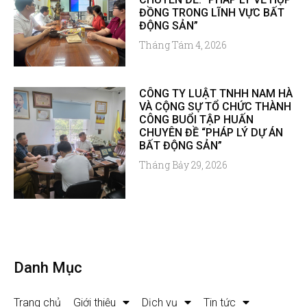
ĐỒNG TRONG LĨNH VỰC BẤT
ĐỘNG SẢN”
Tháng Tám 4, 2026
CÔNG TY LUẬT TNHH NAM HÀ
VÀ CỘNG SỰ TỔ CHỨC THÀNH
CÔNG BUỔI TẬP HUẤN
CHUYÊN ĐỀ “PHÁP LÝ DỰ ÁN
BẤT ĐỘNG SẢN”
Tháng Bảy 29, 2026
Danh Mục
Trang chủ
Giới thiệu
Dịch vụ
Tin tức