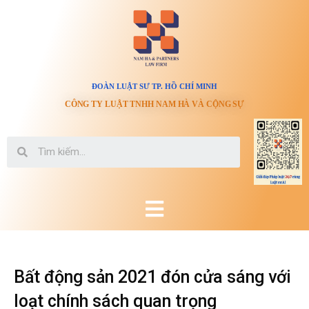
ĐOÀN LUẬT SƯ TP. HỒ CHÍ MINH
CÔNG TY LUẬT TNHH NAM HÀ VÀ CỘNG SỰ
Bất động sản 2021 đón cửa sáng với
loạt chính sách quan trọng