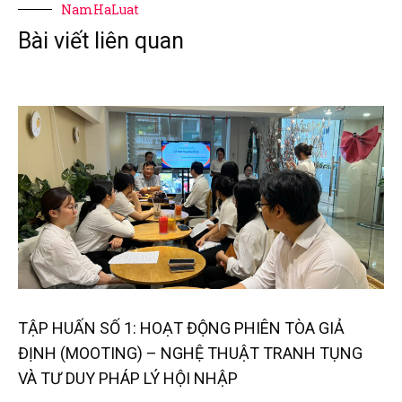
NamHaLuat
Bài viết liên quan
TẬP HUẤN SỐ 1: HOẠT ĐỘNG PHIÊN TÒA GIẢ
ĐỊNH (MOOTING) – NGHỆ THUẬT TRANH TỤNG
VÀ TƯ DUY PHÁP LÝ HỘI NHẬP