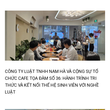
CÔNG TY LUẬT TNHH NAM HÀ VÀ CỘNG SỰ TỔ
CHỨC CAFE TỌA ĐÀM SỐ 36: HÀNH TRÌNH TRI
THỨC VÀ KẾT NỐI THẾ HỆ SINH VIÊN VỚI NGHỀ
LUẬT