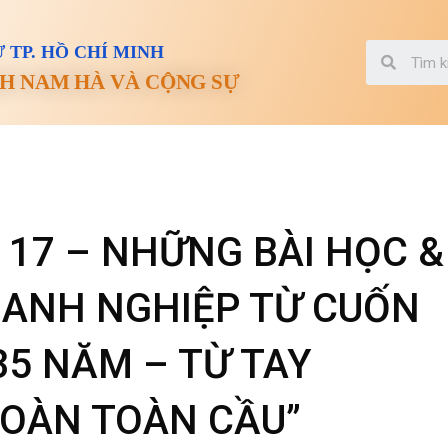
 TP. HỒ CHÍ MINH
H NAM HÀ VÀ CỘNG SỰ
 17 – NHỮNG BÀI HỌC &
OANH NGHIỆP TỪ CUỐN
35 NĂM – TỪ TAY
ĐOÀN TOÀN CẦU”