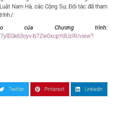
 Luật Nam Hà, các Cộng Sự, Đối tác đã tham
rình./.
o của Chương trình:
ZUQ7ylEGk63oyv-b7Zw0xcpYdUzIR/view?
Twitter
Pinterest
LinkedIn