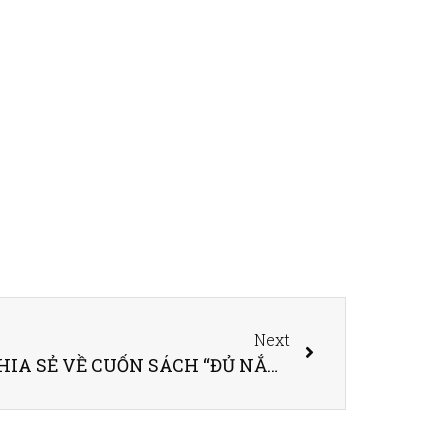
Next
CAFE TỌA ĐÀM SỐ 18 – CHIA SẺ VỀ CUỐN SÁCH “ĐỦ NẮNG THÌ HOA SẼ NỞ – VẬN DỤNG TRONG HÀNH NGHỀ LUẬT”.