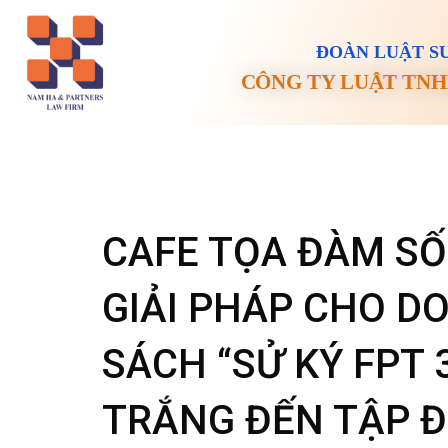
ĐOÀN LUẬT SƯ
CÔNG TY LUẬT TNH
CAFE TỌA ĐÀM SỐ
GIẢI PHÁP CHO D
SÁCH “SỬ KÝ FPT 
TRẮNG ĐẾN TẬP 