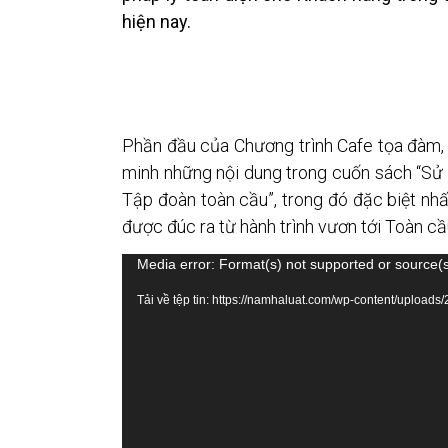
hiện nay.
Phần đầu của Chương trình Cafe tọa đàm,
minh những nội dung trong cuốn sách “Sử 
Tập đoàn toàn cầu”, trong đó đặc biệt nh
được đúc ra từ hành trình vươn tới Toàn c
Trình
Media error: Format(s) not supported or source(s
chơi
Tải về tệp tin: https://namhaluat.com/wp-content/uplo
Video