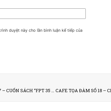
trình duyệt này cho lần bình luận kế tiếp của
THƯ MỜI CÀ PHÊ TỌA ĐÀM SỐ 17 – CUỐN SÁCH “FPT 35 NĂM – TỪ TAY TRẮNG ĐẾN TẬP ĐOÀN TOÀN CẦU”