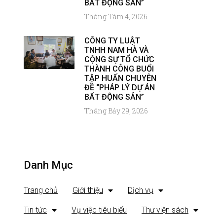
BẤT ĐỘNG SẢN”
Tháng Tám 4, 2026
CÔNG TY LUẬT
TNHH NAM HÀ VÀ
CỘNG SỰ TỔ CHỨC
THÀNH CÔNG BUỔI
TẬP HUẤN CHUYÊN
ĐỀ “PHÁP LÝ DỰ ÁN
BẤT ĐỘNG SẢN”
Tháng Bảy 29, 2026
Danh Mục
Trang chủ
Giới thiệu
Dịch vụ
Tin tức
Vụ việc tiêu biểu
Thư viện sách