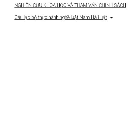
NGHIÊN CỨU KHOA HỌC VÀ THAM VẤN CHÍNH SÁCH
Câu lạc bộ thực hành nghề luật Nam Hà Luật