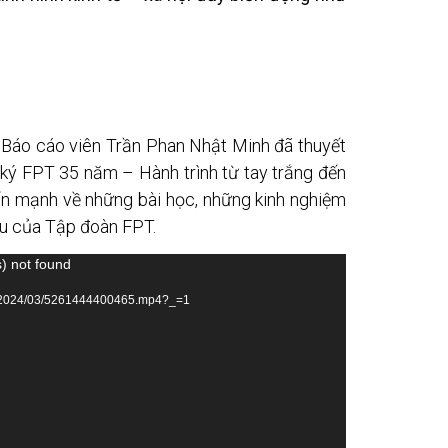
 Báo cáo viên Trần Phan Nhật Minh đã thuyết
ký FPT 35 năm – Hành trình từ tay trắng đến
ấn mạnh về những bài học, những kinh nghiệm
ầu của Tập đoàn FPT.
) not found
ads/2024/03/5261444400465.mp4?_=1