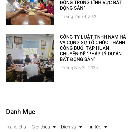
ĐỒNG TRONG LĨNH VỰC BẤT
ĐỘNG SẢN”
Tháng Tám 4, 2026
CÔNG TY LUẬT TNHH NAM HÀ
VÀ CỘNG SỰ TỔ CHỨC THÀNH
CÔNG BUỔI TẬP HUẤN
CHUYÊN ĐỀ “PHÁP LÝ DỰ ÁN
BẤT ĐỘNG SẢN”
Tháng Bảy 29, 2026
Danh Mục
Trang chủ
Giới thiệu
Dịch vụ
Tin tức