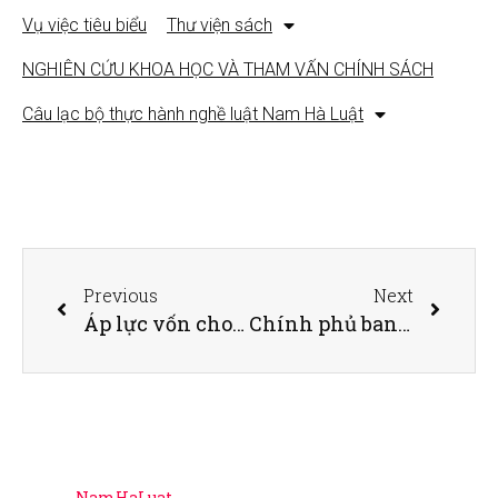
Vụ việc tiêu biểu
Thư viện sách
NGHIÊN CỨU KHOA HỌC VÀ THAM VẤN CHÍNH SÁCH
Câu lạc bộ thực hành nghề luật Nam Hà Luật
Previous
Next
Áp lực vốn cho bất động sản nhìn từ Thông tư 06 và Thông tư 08
Chính phủ ban hành kết luận của Thủ tướng về hội nghị tháo gỡ khó khăn cho bất động sản
NamHaLuat