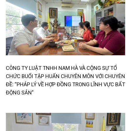
CÔNG TY LUẬT TNHH NAM HÀ VÀ CỘNG SỰ TỔ
CHỨC BUỔI TẬP HUẤN CHUYÊN MÔN VỚI CHUYÊN
ĐỀ: “PHÁP LÝ VỀ HỢP ĐỒNG TRONG LĨNH VỰC BẤT
ĐỘNG SẢN”