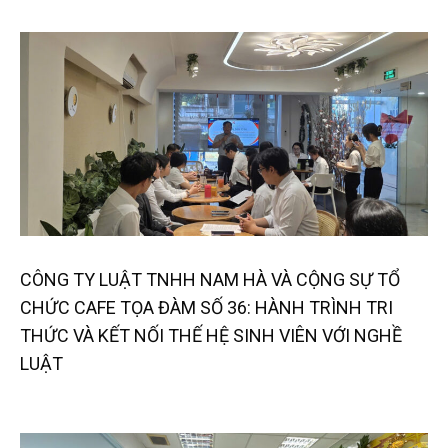
CÔNG TY LUẬT TNHH NAM HÀ VÀ CỘNG SỰ TỔ
CHỨC CAFE TỌA ĐÀM SỐ 36: HÀNH TRÌNH TRI
THỨC VÀ KẾT NỐI THẾ HỆ SINH VIÊN VỚI NGHỀ
LUẬT