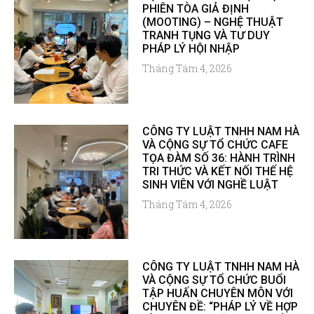
PHIÊN TÒA GIẢ ĐỊNH
(MOOTING) – NGHỆ THUẬT
TRANH TỤNG VÀ TƯ DUY
PHÁP LÝ HỘI NHẬP
Tháng Tám 4, 2026
CÔNG TY LUẬT TNHH NAM HÀ
VÀ CỘNG SỰ TỔ CHỨC CAFE
TỌA ĐÀM SỐ 36: HÀNH TRÌNH
TRI THỨC VÀ KẾT NỐI THẾ HỆ
SINH VIÊN VỚI NGHỀ LUẬT
Tháng Tám 4, 2026
CÔNG TY LUẬT TNHH NAM HÀ
VÀ CỘNG SỰ TỔ CHỨC BUỔI
TẬP HUẤN CHUYÊN MÔN VỚI
CHUYÊN ĐỀ: “PHÁP LÝ VỀ HỢP