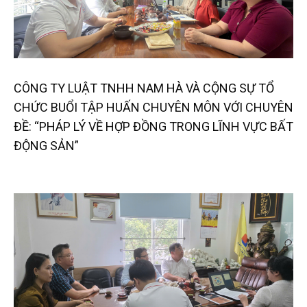
CÔNG TY LUẬT TNHH NAM HÀ VÀ CỘNG SỰ TỔ
CHỨC BUỔI TẬP HUẤN CHUYÊN MÔN VỚI CHUYÊN
ĐỀ: “PHÁP LÝ VỀ HỢP ĐỒNG TRONG LĨNH VỰC BẤT
ĐỘNG SẢN”