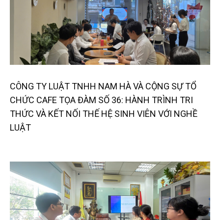
CÔNG TY LUẬT TNHH NAM HÀ VÀ CỘNG SỰ TỔ
CHỨC CAFE TỌA ĐÀM SỐ 36: HÀNH TRÌNH TRI
THỨC VÀ KẾT NỐI THẾ HỆ SINH VIÊN VỚI NGHỀ
LUẬT