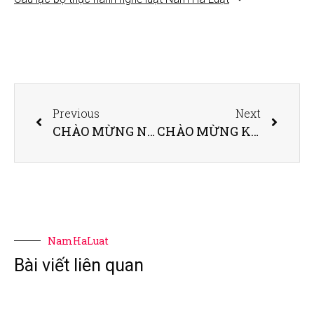
Previous
Next
CHÀO MỪNG NGÀY GIẢI PHÓNG MIỀN NAM, THỐNG NHẤT ĐẤT NƯỚC 30/4 VÀ QUỐC TẾ LAO ĐỘNG 1/5
CHÀO MỪNG KỶ NIỆM 78 NĂM NGÀY CÁCH MẠNG THÁNG TÁM (19/8/1945-19/8/2023) VÀ QUỐC KHÁNH NƯỚC CỘNG HÒA XÃ HỘI CHỦ NGHĨA VIỆT NAM (02/9/1945-02/9/2023)
NamHaLuat
Bài viết liên quan