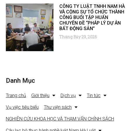
CÔNG TY LUẬT TNHH NAM HÀ
VÀ CỘNG SỰ TỔ CHỨC THÀNH
CÔNG BUỔI TẬP HUẤN
CHUYÊN ĐỀ “PHÁP LÝ DỰ ÁN
BẤT ĐỘNG SẢN”
Tháng Bảy 29, 2026
Danh Mục
Trang chủ
Giới thiệu
Dịch vụ
Tin tức
Vụ việc tiêu biểu
Thư viện sách
NGHIÊN CỨU KHOA HỌC VÀ THAM VẤN CHÍNH SÁCH
Câu lạc bộ thực hành nghề luật Nam Hà Luật