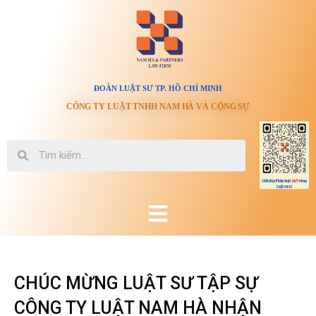
ĐOÀN LUẬT SƯ TP. HỒ CHÍ MINH
CÔNG TY LUẬT TNHH NAM HÀ VÀ CỘNG SỰ
CHÚC MỪNG LUẬT SƯ TẬP SỰ
CÔNG TY LUẬT NAM HÀ NHẬN