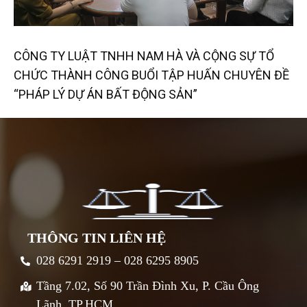
CÔNG TY LUẬT TNHH NAM HÀ VÀ CỘNG SỰ TỔ
CHỨC THÀNH CÔNG BUỔI TẬP HUẤN CHUYÊN ĐỀ
“PHÁP LÝ DỰ ÁN BẤT ĐỘNG SẢN”
THÔNG TIN LIÊN HỆ
028 6291 2919 – 028 6295 8905
Tầng 7.02, Số 90 Trần Đình Xu, P. Cầu Ông
Lãnh, TP.HCM