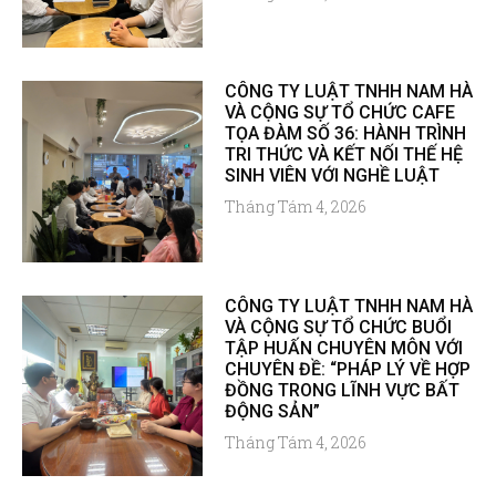
CÔNG TY LUẬT TNHH NAM HÀ
VÀ CỘNG SỰ TỔ CHỨC CAFE
TỌA ĐÀM SỐ 36: HÀNH TRÌNH
TRI THỨC VÀ KẾT NỐI THẾ HỆ
SINH VIÊN VỚI NGHỀ LUẬT
Tháng Tám 4, 2026
CÔNG TY LUẬT TNHH NAM HÀ
VÀ CỘNG SỰ TỔ CHỨC BUỔI
TẬP HUẤN CHUYÊN MÔN VỚI
CHUYÊN ĐỀ: “PHÁP LÝ VỀ HỢP
ĐỒNG TRONG LĨNH VỰC BẤT
ĐỘNG SẢN”
Tháng Tám 4, 2026