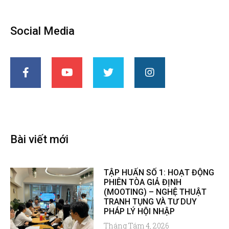
Social Media
Bài viết mới
TẬP HUẤN SỐ 1: HOẠT ĐỘNG
PHIÊN TÒA GIẢ ĐỊNH
(MOOTING) – NGHỆ THUẬT
TRANH TỤNG VÀ TƯ DUY
PHÁP LÝ HỘI NHẬP
Tháng Tám 4, 2026