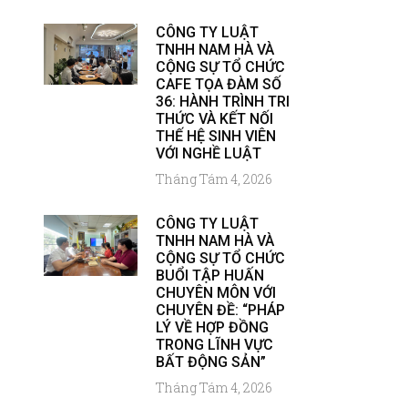
CÔNG TY LUẬT
TNHH NAM HÀ VÀ
CỘNG SỰ TỔ CHỨC
CAFE TỌA ĐÀM SỐ
36: HÀNH TRÌNH TRI
THỨC VÀ KẾT NỐI
THẾ HỆ SINH VIÊN
VỚI NGHỀ LUẬT
Tháng Tám 4, 2026
CÔNG TY LUẬT
TNHH NAM HÀ VÀ
CỘNG SỰ TỔ CHỨC
BUỔI TẬP HUẤN
CHUYÊN MÔN VỚI
CHUYÊN ĐỀ: “PHÁP
LÝ VỀ HỢP ĐỒNG
TRONG LĨNH VỰC
BẤT ĐỘNG SẢN”
Tháng Tám 4, 2026