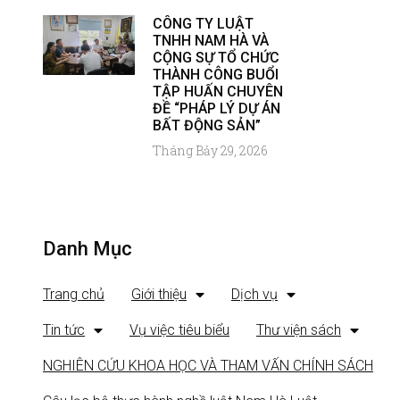
CÔNG TY LUẬT
TNHH NAM HÀ VÀ
CỘNG SỰ TỔ CHỨC
THÀNH CÔNG BUỔI
TẬP HUẤN CHUYÊN
ĐỀ “PHÁP LÝ DỰ ÁN
BẤT ĐỘNG SẢN”
Tháng Bảy 29, 2026
Danh Mục
Trang chủ
Giới thiệu
Dịch vụ
Tin tức
Vụ việc tiêu biểu
Thư viện sách
NGHIÊN CỨU KHOA HỌC VÀ THAM VẤN CHÍNH SÁCH