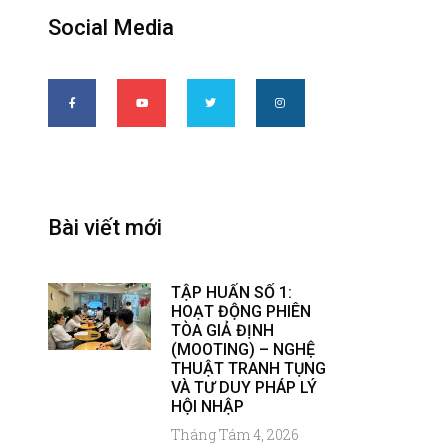
Social Media
Bài viết mới
TẬP HUẤN SỐ 1:
HOẠT ĐỘNG PHIÊN
TÒA GIẢ ĐỊNH
(MOOTING) – NGHỆ
THUẬT TRANH TỤNG
VÀ TƯ DUY PHÁP LÝ
HỘI NHẬP
Tháng Tám 4, 2026