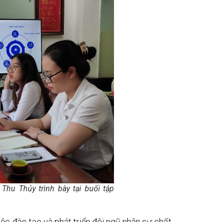
u Thủy trình bày tại buổi tập
ệc đào tạo và phát triển đội ngũ nhân sự chất