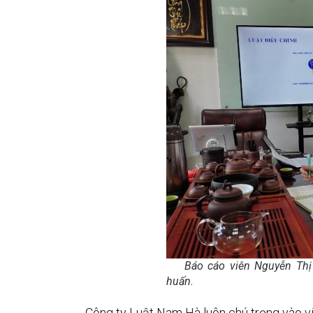
Báo cáo viên Nguyễn Thị Th
huấn.
Công ty Luật Nam Hà luôn chú trọng vào vi