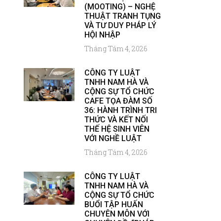
(MOOTING) – NGHỆ
THUẬT TRANH TỤNG
VÀ TƯ DUY PHÁP LÝ
HỘI NHẬP
Tháng Tám 4, 2026
CÔNG TY LUẬT
TNHH NAM HÀ VÀ
CỘNG SỰ TỔ CHỨC
CAFE TỌA ĐÀM SỐ
36: HÀNH TRÌNH TRI
THỨC VÀ KẾT NỐI
THẾ HỆ SINH VIÊN
VỚI NGHỀ LUẬT
Tháng Tám 4, 2026
CÔNG TY LUẬT
TNHH NAM HÀ VÀ
CỘNG SỰ TỔ CHỨC
BUỔI TẬP HUẤN
CHUYÊN MÔN VỚI