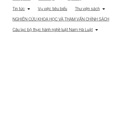
Tin tức
Vụ việc tiêu biểu
Thư viện sách
NGHIÊN CỨU KHOA HỌC VÀ THAM VẤN CHÍNH SÁCH
Câu lạc bộ thực hành nghề luật Nam Hà Luật