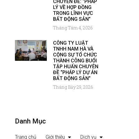
CHUYÊN ĐỀ: “PHÁP
LÝ VỀ HỢP ĐỒNG
TRONG LĨNH VỰC
BẤT ĐỘNG SẢN”
Tháng Tám 4, 2026
CÔNG TY LUẬT
TNHH NAM HÀ VÀ
CỘNG SỰ TỔ CHỨC
THÀNH CÔNG BUỔI
TẬP HUẤN CHUYÊN
ĐỀ “PHÁP LÝ DỰ ÁN
BẤT ĐỘNG SẢN”
Tháng Bảy 29, 2026
Danh Mục
Trang chủ
Giới thiệu
Dịch vụ