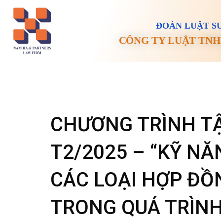
ĐOÀN LUẬT SƯ
CÔNG TY LUẬT TNH
CHƯƠNG TRÌNH TẬ
T2/2025 – “KỸ N
CÁC LOẠI HỢP ĐỒ
TRONG QUÁ TRÌNH