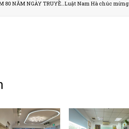
CÔNG TY LUẬT NAM HÀ KỶ NIỆM 80 NĂM NGÀY TRUYỀN THỐNG LUẬT SƯ VIỆT NAM VÀ HƯỞNG ỨNG NGÀY PHÁP LUẬT VIỆT NAM 2025
n