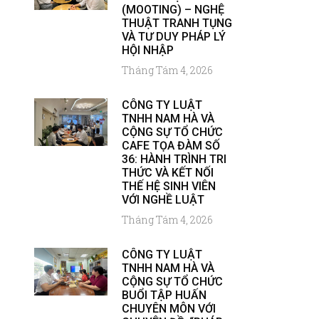
(MOOTING) – NGHỆ
THUẬT TRANH TỤNG
VÀ TƯ DUY PHÁP LÝ
HỘI NHẬP
Tháng Tám 4, 2026
CÔNG TY LUẬT
TNHH NAM HÀ VÀ
CỘNG SỰ TỔ CHỨC
CAFE TỌA ĐÀM SỐ
36: HÀNH TRÌNH TRI
THỨC VÀ KẾT NỐI
THẾ HỆ SINH VIÊN
VỚI NGHỀ LUẬT
Tháng Tám 4, 2026
CÔNG TY LUẬT
TNHH NAM HÀ VÀ
CỘNG SỰ TỔ CHỨC
BUỔI TẬP HUẤN
CHUYÊN MÔN VỚI