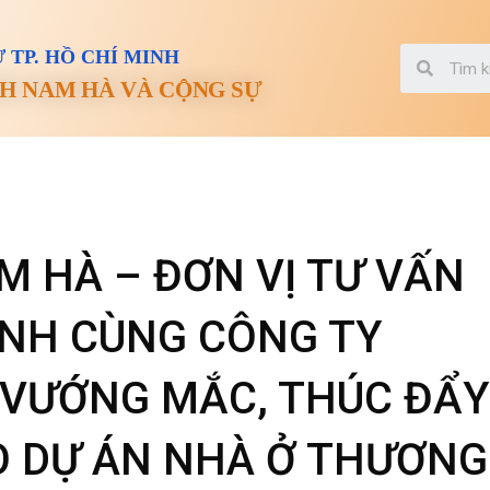
 TP. HỒ CHÍ MINH
H NAM HÀ VÀ CỘNG SỰ
M HÀ – ĐƠN VỊ TƯ VẤN
ÀNH CÙNG CÔNG TY
 VƯỚNG MẮC, THÚC ĐẨY
O DỰ ÁN NHÀ Ở THƯƠNG