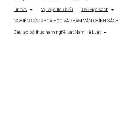
Tin tức
Vụ việc tiêu biểu
Thư viện sách
NGHIÊN CỨU KHOA HỌC VÀ THAM VẤN CHÍNH SÁCH
Câu lạc bộ thực hành nghề luật Nam Hà Luật