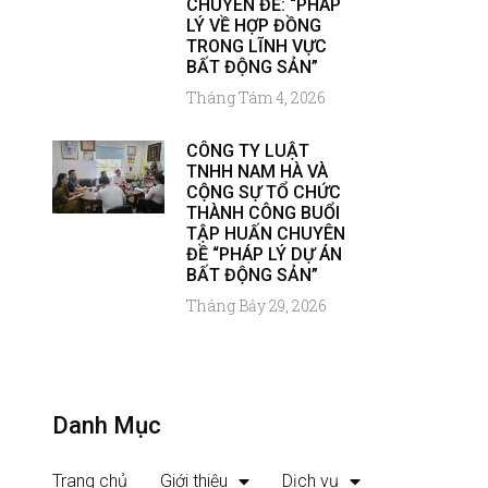
CHUYÊN ĐỀ: “PHÁP
LÝ VỀ HỢP ĐỒNG
TRONG LĨNH VỰC
BẤT ĐỘNG SẢN”
Tháng Tám 4, 2026
CÔNG TY LUẬT
TNHH NAM HÀ VÀ
CỘNG SỰ TỔ CHỨC
THÀNH CÔNG BUỔI
TẬP HUẤN CHUYÊN
ĐỀ “PHÁP LÝ DỰ ÁN
BẤT ĐỘNG SẢN”
Tháng Bảy 29, 2026
Danh Mục
Trang chủ
Giới thiệu
Dịch vụ