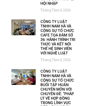
HỘI NHẬP
Tháng Tám 4, 2026
CÔNG TY LUẬT
TNHH NAM HÀ VÀ
CỘNG SỰ TỔ CHỨC
CAFE TỌA ĐÀM SỐ
36: HÀNH TRÌNH TRI
THỨC VÀ KẾT NỐI
THẾ HỆ SINH VIÊN
VỚI NGHỀ LUẬT
Tháng Tám 4, 2026
CÔNG TY LUẬT
TNHH NAM HÀ VÀ
CỘNG SỰ TỔ CHỨC
BUỔI TẬP HUẤN
CHUYÊN MÔN VỚI
CHUYÊN ĐỀ: “PHÁP
LÝ VỀ HỢP ĐỒNG
TRONG LĨNH VỰC