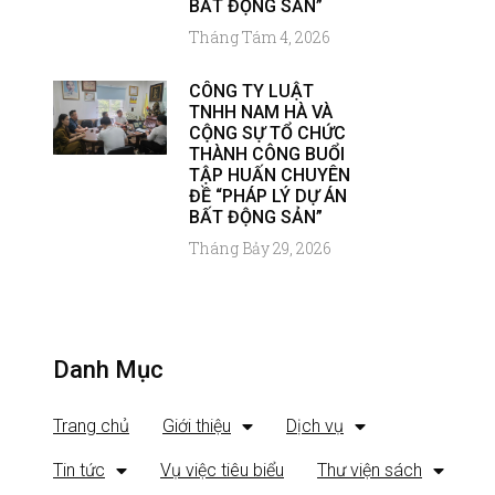
BẤT ĐỘNG SẢN”
Tháng Tám 4, 2026
CÔNG TY LUẬT
TNHH NAM HÀ VÀ
CỘNG SỰ TỔ CHỨC
THÀNH CÔNG BUỔI
TẬP HUẤN CHUYÊN
ĐỀ “PHÁP LÝ DỰ ÁN
BẤT ĐỘNG SẢN”
Tháng Bảy 29, 2026
Danh Mục
Trang chủ
Giới thiệu
Dịch vụ
Tin tức
Vụ việc tiêu biểu
Thư viện sách