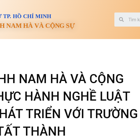
 TP. HỒ CHÍ MINH
H NAM HÀ VÀ CỘNG SỰ
NHH NAM HÀ VÀ CỘNG
THỰC HÀNH NGHỀ LUẬT
PHÁT TRIỂN VỚI TRƯỜNG
 TẤT THÀNH