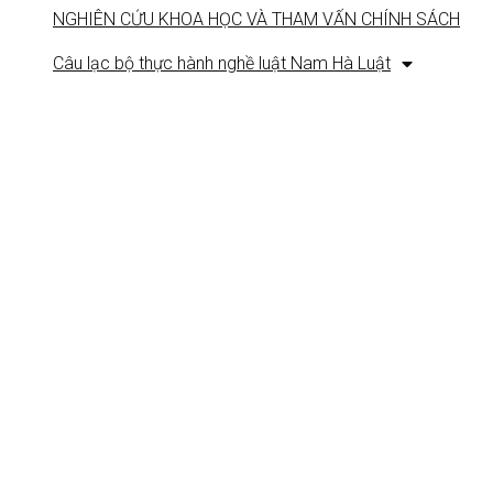
NGHIÊN CỨU KHOA HỌC VÀ THAM VẤN CHÍNH SÁCH
Câu lạc bộ thực hành nghề luật Nam Hà Luật