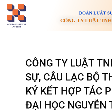
ĐOÀN LUẬT SƯ
CÔNG TY LUẬT TNH
CÔNG TY LUẬT T
SỰ, CÂU LẠC BỘ 
KÝ KẾT HỢP TÁC 
ĐẠI HỌC NGUYỄN