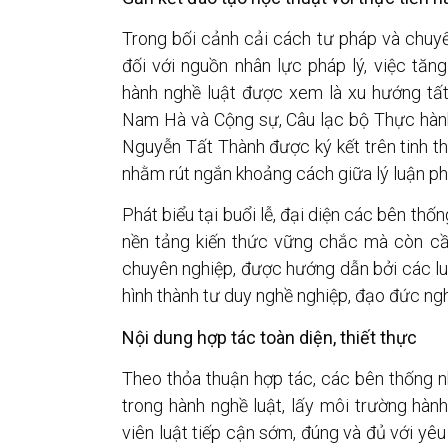
Trong bối cảnh cải cách tư pháp và chuy
đối với nguồn nhân lực pháp lý, việc tă
hành nghề luật được xem là xu hướng tất
Nam Hà và Cộng sự, Câu lạc bộ Thực hàn
Nguyễn Tất Thành được ký kết trên tinh th
nhằm rút ngắn khoảng cách giữa lý luận phá
Phát biểu tại buổi lễ, đại diện các bên thố
nền tảng kiến thức vững chắc mà còn c
chuyên nghiệp, được hướng dẫn bởi các luậ
hình thành tư duy nghề nghiệp, đạo đức ng
Nội dung hợp tác toàn diện, thiết thực
Theo thỏa thuận hợp tác, các bên thống nh
trong hành nghề luật, lấy môi trường hàn
viên luật tiếp cận sớm, đúng và đủ với yê