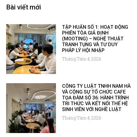
Bài viết mới
TẬP HUẤN SỐ 1: HOẠT ĐỘNG
PHIÊN TÒA GIẢ ĐỊNH
(MOOTING) – NGHỆ THUẬT
TRANH TỤNG VÀ TƯ DUY
PHÁP LÝ HỘI NHẬP
Tháng Tám 4, 2026
CÔNG TY LUẬT TNHH NAM HÀ
VÀ CỘNG SỰ TỔ CHỨC CAFE
TỌA ĐÀM SỐ 36: HÀNH TRÌNH
TRI THỨC VÀ KẾT NỐI THẾ HỆ
SINH VIÊN VỚI NGHỀ LUẬT
Tháng Tám 4, 2026