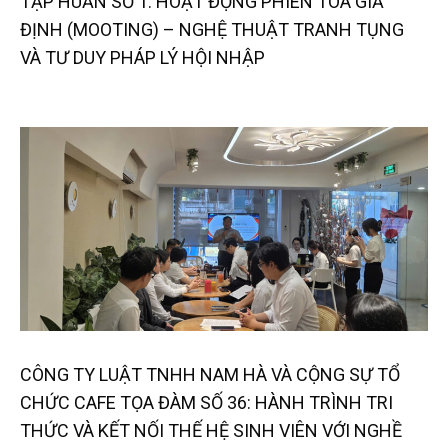
TẬP HUẤN SỐ 1: HOẠT ĐỘNG PHIÊN TÒA GIẢ
ĐỊNH (MOOTING) – NGHỆ THUẬT TRANH TỤNG
VÀ TƯ DUY PHÁP LÝ HỘI NHẬP
CÔNG TY LUẬT TNHH NAM HÀ VÀ CỘNG SỰ TỔ
CHỨC CAFE TỌA ĐÀM SỐ 36: HÀNH TRÌNH TRI
THỨC VÀ KẾT NỐI THẾ HỆ SINH VIÊN VỚI NGHỀ