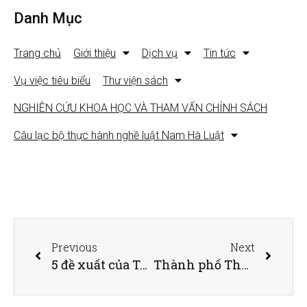
Danh Mục
Trang chủ
Giới thiệu
Dịch vụ
Tin tức
Vụ việc tiêu biểu
Thư viện sách
NGHIÊN CỨU KHOA HỌC VÀ THAM VẤN CHÍNH SÁCH
Câu lạc bộ thực hành nghề luật Nam Hà Luật
Previous
Next
5 đề xuất của Tòa Tối cao về Tòa TP Thủ Đức
Thành phố Thủ Đức chỉ sau GRDP của Hà Nội, lớn hơn Bình Dương, Đồng Nai