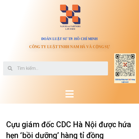
ĐOÀN LUẬT SƯ TP. HỒ CHÍ MINH
CÔNG TY LUẬT TNHH NAM HÀ VÀ CỘNG SỰ
Cựu giám đốc CDC Hà Nội được hứa
hẹn ‘bồi dưỡng’ hàng tỉ đồng