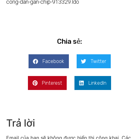
cong-dan-gan-chip-913329.ldo
Chia sẻ:
Facebook
Twitter
Pinterest
LinkedIn
Trả lời
Email của bạn sẽ không được hiển thị công khai.
Các