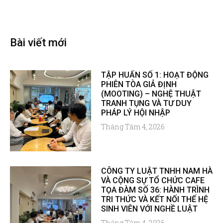
Bài viết mới
TẬP HUẤN SỐ 1: HOẠT ĐỘNG
PHIÊN TÒA GIẢ ĐỊNH
(MOOTING) – NGHỆ THUẬT
TRANH TỤNG VÀ TƯ DUY
PHÁP LÝ HỘI NHẬP
Tháng Tám 4, 2026
CÔNG TY LUẬT TNHH NAM HÀ
VÀ CỘNG SỰ TỔ CHỨC CAFE
TỌA ĐÀM SỐ 36: HÀNH TRÌNH
TRI THỨC VÀ KẾT NỐI THẾ HỆ
SINH VIÊN VỚI NGHỀ LUẬT
Tháng Tám 4, 2026