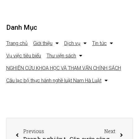
Danh Mục
Trang chủ
Giới thiệu
Dịch vụ
Tin tức
Vụ việc tiêu biểu
Thư viện sách
NGHIÊN CỨU KHOA HỌC VÀ THAM VẤN CHÍNH SÁCH
Câu lạc bộ thực hành nghề luật Nam Hà Luật
Previous
Next
Doanh nghiệp tạm ngừng kinh doanh có phải nộp thuế, BHXH?
Căn cước công dân gắn chip có thể thay thế hộ chiếu không?