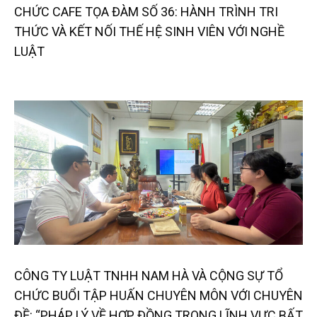
CHỨC CAFE TỌA ĐÀM SỐ 36: HÀNH TRÌNH TRI
THỨC VÀ KẾT NỐI THẾ HỆ SINH VIÊN VỚI NGHỀ
LUẬT
CÔNG TY LUẬT TNHH NAM HÀ VÀ CỘNG SỰ TỔ
CHỨC BUỔI TẬP HUẤN CHUYÊN MÔN VỚI CHUYÊN
ĐỀ: “PHÁP LÝ VỀ HỢP ĐỒNG TRONG LĨNH VỰC BẤT