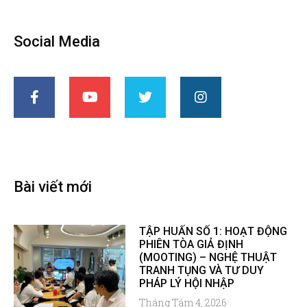
Social Media
Bài viết mới
TẬP HUẤN SỐ 1: HOẠT ĐỘNG
PHIÊN TÒA GIẢ ĐỊNH
(MOOTING) – NGHỆ THUẬT
TRANH TỤNG VÀ TƯ DUY
PHÁP LÝ HỘI NHẬP
Tháng Tám 4, 2026