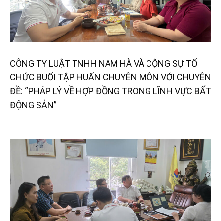
CÔNG TY LUẬT TNHH NAM HÀ VÀ CỘNG SỰ TỔ
CHỨC BUỔI TẬP HUẤN CHUYÊN MÔN VỚI CHUYÊN
ĐỀ: “PHÁP LÝ VỀ HỢP ĐỒNG TRONG LĨNH VỰC BẤT
ĐỘNG SẢN”