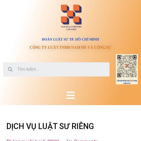
ĐOÀN LUẬT SƯ TP. HỒ CHÍ MINH
CÔNG TY LUẬT TNHH NAM HÀ VÀ CỘNG SỰ
DỊCH VỤ LUẬT SƯ RIÊNG