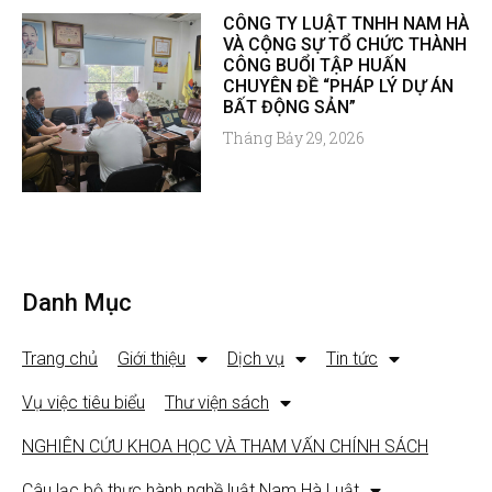
CÔNG TY LUẬT TNHH NAM HÀ
VÀ CỘNG SỰ TỔ CHỨC THÀNH
CÔNG BUỔI TẬP HUẤN
CHUYÊN ĐỀ “PHÁP LÝ DỰ ÁN
BẤT ĐỘNG SẢN”
Tháng Bảy 29, 2026
Danh Mục
Trang chủ
Giới thiệu
Dịch vụ
Tin tức
Vụ việc tiêu biểu
Thư viện sách
NGHIÊN CỨU KHOA HỌC VÀ THAM VẤN CHÍNH SÁCH
Câu lạc bộ thực hành nghề luật Nam Hà Luật