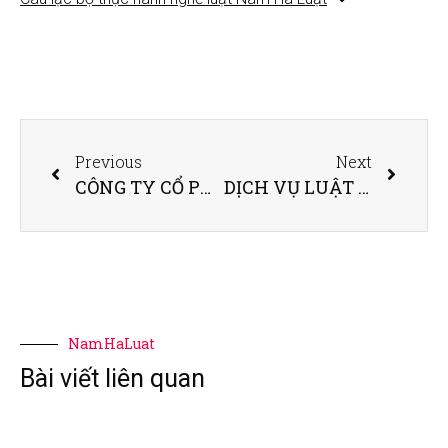
Previous
Next
CÔNG TY CỔ PHẦN – THÀNH LẬP MỚI
DỊCH VỤ LUẬT SƯ TƯ VẤN ĐẦU TƯ & PHÁP LÝ DỰ ÁN
NamHaLuat
Bài viết liên quan