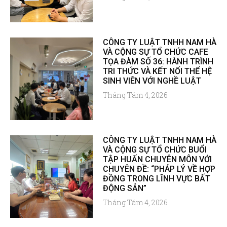
CÔNG TY LUẬT TNHH NAM HÀ
VÀ CỘNG SỰ TỔ CHỨC CAFE
TỌA ĐÀM SỐ 36: HÀNH TRÌNH
TRI THỨC VÀ KẾT NỐI THẾ HỆ
SINH VIÊN VỚI NGHỀ LUẬT
Tháng Tám 4, 2026
CÔNG TY LUẬT TNHH NAM HÀ
VÀ CỘNG SỰ TỔ CHỨC BUỔI
TẬP HUẤN CHUYÊN MÔN VỚI
CHUYÊN ĐỀ: “PHÁP LÝ VỀ HỢP
ĐỒNG TRONG LĨNH VỰC BẤT
ĐỘNG SẢN”
Tháng Tám 4, 2026