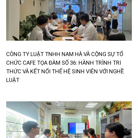
CÔNG TY LUẬT TNHH NAM HÀ VÀ CỘNG SỰ TỔ
CHỨC CAFE TỌA ĐÀM SỐ 36: HÀNH TRÌNH TRI
THỨC VÀ KẾT NỐI THẾ HỆ SINH VIÊN VỚI NGHỀ
LUẬT