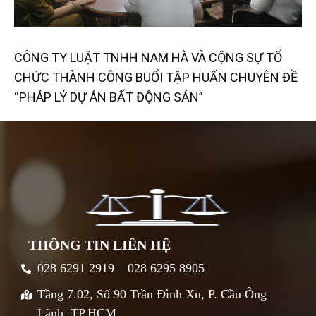
CÔNG TY LUẬT TNHH NAM HÀ VÀ CỘNG SỰ TỔ
CHỨC THÀNH CÔNG BUỔI TẬP HUẤN CHUYÊN ĐỀ
“PHÁP LÝ DỰ ÁN BẤT ĐỘNG SẢN”
THÔNG TIN LIÊN HỆ
028 6291 2919 – 028 6295 8905
Tầng 7.02, Số 90 Trần Đình Xu, P. Cầu Ông
Lãnh, TP.HCM