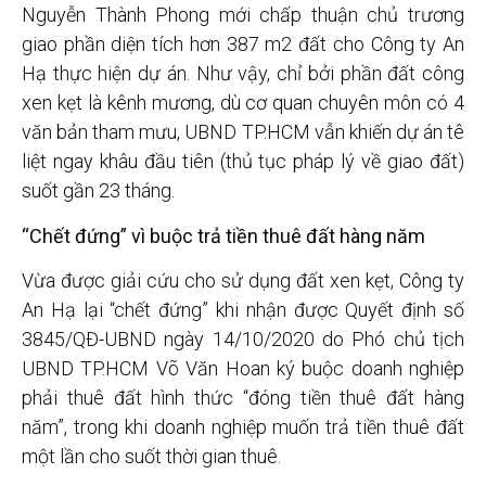
Nguyễn Thành Phong mới chấp thuận chủ trương
giao phần diện tích hơn 387 m2 đất cho Công ty An
Hạ thực hiện dự án. Như vậy, chỉ bởi phần đất công
xen kẹt là kênh mương, dù cơ quan chuyên môn có 4
văn bản tham mưu, UBND TP.HCM vẫn khiến dự án tê
liệt ngay khâu đầu tiên (thủ tục pháp lý về giao đất)
suốt gần 23 tháng.
“Chết đứng” vì buộc trả tiền thuê đất hàng năm
Vừa được giải cứu cho sử dụng đất xen kẹt, Công ty
An Hạ lại “chết đứng” khi nhận được Quyết định số
3845/QĐ-UBND ngày 14/10/2020 do Phó chủ tịch
UBND TP.HCM Võ Văn Hoan ký buộc doanh nghiệp
phải thuê đất hình thức “đóng tiền thuê đất hàng
năm”, trong khi doanh nghiệp muốn trả tiền thuê đất
một lần cho suốt thời gian thuê.