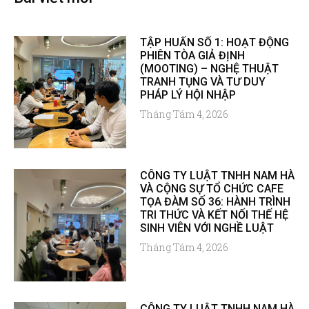
TẬP HUẤN SỐ 1: HOẠT ĐỘNG
PHIÊN TÒA GIẢ ĐỊNH
(MOOTING) – NGHỆ THUẬT
TRANH TỤNG VÀ TƯ DUY
PHÁP LÝ HỘI NHẬP
Tháng Tám 4, 2026
CÔNG TY LUẬT TNHH NAM HÀ
VÀ CỘNG SỰ TỔ CHỨC CAFE
TỌA ĐÀM SỐ 36: HÀNH TRÌNH
TRI THỨC VÀ KẾT NỐI THẾ HỆ
SINH VIÊN VỚI NGHỀ LUẬT
Tháng Tám 4, 2026
CÔNG TY LUẬT TNHH NAM HÀ