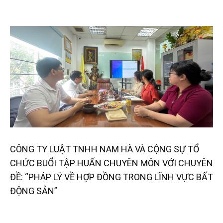
CÔNG TY LUẬT TNHH NAM HÀ VÀ CỘNG SỰ TỔ
CHỨC BUỔI TẬP HUẤN CHUYÊN MÔN VỚI CHUYÊN
ĐỀ: “PHÁP LÝ VỀ HỢP ĐỒNG TRONG LĨNH VỰC BẤT
ĐỘNG SẢN”