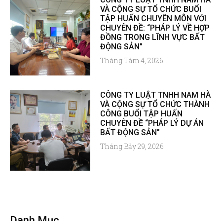
VÀ CỘNG SỰ TỔ CHỨC BUỔI
TẬP HUẤN CHUYÊN MÔN VỚI
CHUYÊN ĐỀ: “PHÁP LÝ VỀ HỢP
ĐỒNG TRONG LĨNH VỰC BẤT
ĐỘNG SẢN”
Tháng Tám 4, 2026
CÔNG TY LUẬT TNHH NAM HÀ
VÀ CỘNG SỰ TỔ CHỨC THÀNH
CÔNG BUỔI TẬP HUẤN
CHUYÊN ĐỀ “PHÁP LÝ DỰ ÁN
BẤT ĐỘNG SẢN”
Tháng Bảy 29, 2026
Danh Mục