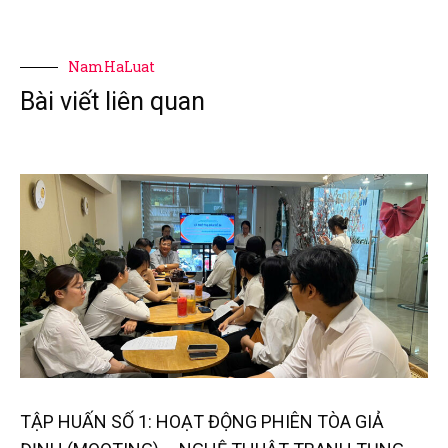
NamHaLuat
Bài viết liên quan
TẬP HUẤN SỐ 1: HOẠT ĐỘNG PHIÊN TÒA GIẢ