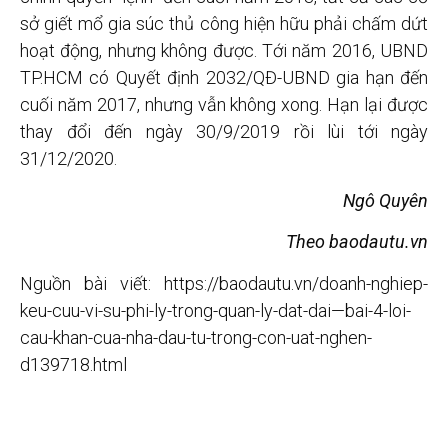
sở giết mổ gia súc thủ công hiện hữu phải chấm dứt
hoạt động, nhưng không được. Tới năm 2016, UBND
TP.HCM có Quyết định 2032/QĐ-UBND gia hạn đến
cuối năm 2017, nhưng vẫn không xong. Hạn lại được
thay đổi đến ngày 30/9/2019 rồi lùi tới ngày
31/12/2020.
Ngô Quyên
Theo baodautu.vn
Nguồn bài viết: https://baodautu.vn/doanh-nghiep-
keu-cuu-vi-su-phi-ly-trong-quan-ly-dat-dai—bai-4-loi-
cau-khan-cua-nha-dau-tu-trong-con-uat-nghen-
d139718.html