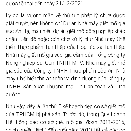
được tồn tại đến ngày 31/12/2021.
Lý do là, vướng mắc về thủ tục pháp lý chưa được
giải quyết, nên không chỉ Dự án Nhà máy giết mổ gia
súc An Hạ, mà nhiều dự án giết mổ công nghiệp khác
chậm tiến độ hoặc còn chờ xử lý như Nhà máy Chế
biến Thực phẩm Tân Hiệp của Hợp tác xã Tân Hiệp;
Nhà máy giết mổ gia súc, gia cầm của Tổng công ty
Nông nghiệp Sài Gòn TNHH-MTV; Nhà máy giết mổ
gia súc của Công ty TNHH Thực phẩm Lộc An; Nhà
máy Chế biến thịt an toàn và dinh dưỡng của Công ty
TNHH Sản xuất Thương mại Thịt an toàn và Dinh
dưỡng…
Như vậy, đây là lần thứ 5 kế hoạch dẹp cơ sở giết mổ
của TP.HCM bị phá sản. Trước đó, trong Quy hoạch
Hệ thống các cơ sở giết mổ giai đoạn 2011-2015,
chính quyền “lệnh” đến cuối năm 2013, tất cả các cơ