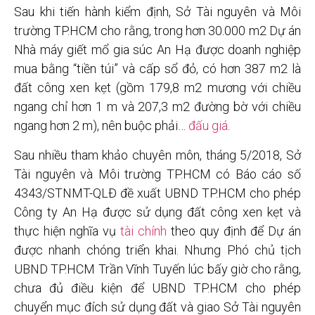
Sau khi tiến hành kiểm định, Sở Tài nguyên và Môi
trường TP.HCM cho rằng, trong hơn 30.000 m2 Dự án
Nhà máy giết mổ gia súc An Hạ được doanh nghiệp
mua bằng “tiền túi” và cấp sổ đỏ, có hơn 387 m2 là
đất công xen kẹt (gồm 179,8 m2 mương với chiều
ngang chỉ hơn 1 m và 207,3 m2 đường bờ với chiều
ngang hơn 2 m), nên buộc phải…
đấu giá
.
Sau nhiều tham khảo chuyên môn, tháng 5/2018, Sở
Tài nguyên và Môi trường TP.HCM có Báo cáo số
4343/STNMT-QLĐ đề xuất UBND TP.HCM cho phép
Công ty An Hạ được sử dụng đất công xen kẹt và
thực hiện nghĩa vụ
tài chính
theo quy định để Dự án
được nhanh chóng triển khai. Nhưng Phó chủ tịch
UBND TP.HCM Trần Vĩnh Tuyến lúc bấy giờ cho rằng,
chưa đủ điều kiện để UBND TP.HCM cho phép
chuyển mục đích sử dụng đất và giao Sở Tài nguyên