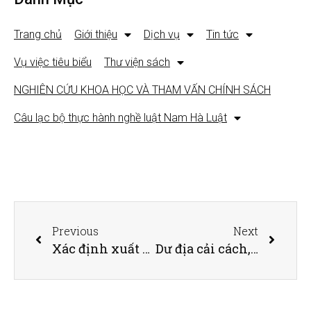
Trang chủ
Giới thiệu
Dịch vụ
Tin tức
Vụ việc tiêu biểu
Thư viện sách
NGHIÊN CỨU KHOA HỌC VÀ THAM VẤN CHÍNH SÁCH
Câu lạc bộ thực hành nghề luật Nam Hà Luật
Previous
Next
Xác định xuất xứ hàng hóa trong hợp đồng mua bán, những lưu ý cho doanh nghiệp
Dư địa cải cách, gỡ bỏ gánh nặng cho doanh nghiệp còn lớn