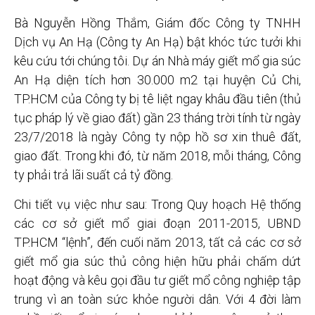
Bà Nguyễn Hồng Thắm, Giám đốc Công ty TNHH
Dịch vụ An Hạ (Công ty An Hạ) bật khóc tức tưởi khi
kêu cứu tới chúng tôi. Dự án Nhà máy giết mổ gia súc
An Hạ diện tích hơn 30.000 m2 tại huyện Củ Chi,
TP.HCM của Công ty bị tê liệt ngay khâu đầu tiên (thủ
tục pháp lý về giao đất) gần 23 tháng trời tính từ ngày
23/7/2018 là ngày Công ty nộp hồ sơ xin thuê đất,
giao đất. Trong khi đó, từ năm 2018, mỗi tháng, Công
ty phải trả lãi suất cả tỷ đồng.
Chi tiết vụ việc như sau: Trong Quy hoạch Hệ thống
các cơ sở giết mổ giai đoạn 2011-2015, UBND
TP.HCM “lệnh”, đến cuối năm 2013, tất cả các cơ sở
giết mổ gia súc thủ công hiện hữu phải chấm dứt
hoạt động và kêu gọi đầu tư giết mổ công nghiệp tập
trung vì an toàn sức khỏe người dân. Với 4 đời làm