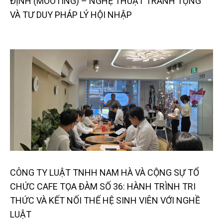
ĐỊNH (MOOTING) – NGHỆ THUẬT TRANH TỤNG
VÀ TƯ DUY PHÁP LÝ HỘI NHẬP
CÔNG TY LUẬT TNHH NAM HÀ VÀ CỘNG SỰ TỔ
CHỨC CAFE TỌA ĐÀM SỐ 36: HÀNH TRÌNH TRI
THỨC VÀ KẾT NỐI THẾ HỆ SINH VIÊN VỚI NGHỀ
LUẬT