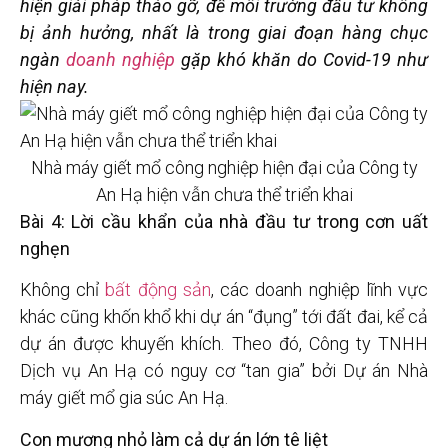
hiện giải pháp tháo gỡ, để môi trường đầu tư không
bị ảnh hưởng, nhất là trong giai đoạn hàng chục
ngàn
doanh nghiệp
gặp khó khăn do Covid-19 như
hiện nay.
Nhà máy giết mổ công nghiệp hiện đại của Công ty
An Hạ hiện vẫn chưa thể triển khai
Bài 4: Lời cầu khẩn của nhà đầu tư trong cơn uất
nghẹn
Không chỉ
bất động sản
, các doanh nghiệp lĩnh vực
khác cũng khốn khổ khi dự án “đụng” tới đất đai, kể cả
dự án được khuyến khích. Theo đó, Công ty TNHH
Dịch vụ An Hạ có nguy cơ “tan gia” bởi Dự án Nhà
máy giết mổ gia súc An Hạ.
Con mương nhỏ làm cả dự án lớn tê liệt