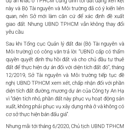
dự án khác ở TP.HCM cũng dính tới đất dạng xen kẹt
này và Bộ Tài nguyên và Môi trường đã có ý kiến liên
quan, nên Sở mới làm căn cứ để xác định đề xuất
giao đất. Nhưng UBND TP.HCM vẫn không thay đổi
yêu cầu.
Sau khi Tổng cục Quản lý đất đai (Bộ Tài nguyên và
Môi trường) có công văn trả lời: “UBND cấp có thẩm
quyền quyết định thu hồi đất và cho chủ đầu tư thuê
đất để thực hiện dự án đối với diện tích đất đó”, tháng
12/2019, Sở Tài nguyên và Môi trường tiếp tục đề
nghị UBND TP.HCM xem xét, chấp nhận đối với phần
diện tích đất đường, mương dự án của Công ty An Hạ
vì “diện tích nhỏ, phần đất này phục vụ hoạt động sản
xuất, không phải phục vụ xây dựng nhà ở và không có
cơ sở thực hiện bán đấu giá”.
Nhưng mãi tới tháng 6/2020, Chủ tịch UBND TP.HCM