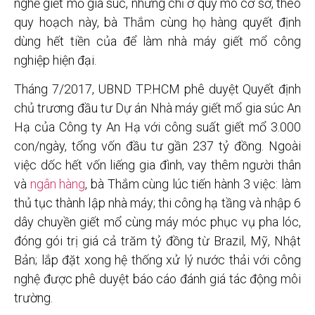
nghề giết mổ gia súc, nhưng chỉ ở quy mô cơ sở, theo
quy hoạch này, bà Thắm cùng họ hàng quyết định
dùng hết tiền của để làm nhà máy giết mổ công
nghiệp hiện đại.
Tháng 7/2017, UBND TP.HCM phê duyệt Quyết định
chủ trương đầu tư Dự án Nhà máy giết mổ gia súc An
Hạ của Công ty An Hạ với công suất giết mổ 3.000
con/ngày, tổng vốn đầu tư gần 237 tỷ đồng. Ngoài
việc dốc hết vốn liếng gia đình, vay thêm người thân
và
ngân hàng
, bà Thắm cùng lúc tiến hành 3 việc: làm
thủ tục thành lập nhà máy; thi công hạ tầng và nhập 6
dây chuyền giết mổ cùng máy móc phục vụ pha lóc,
đóng gói trị giá cả trăm tỷ đồng từ Brazil, Mỹ, Nhật
Bản; lắp đặt xong hệ thống xử lý nước thải với công
nghệ được phê duyệt báo cáo đánh giá tác động môi
trường.