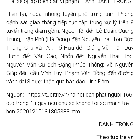
Tài xế bị lập biên bản vi phạm – Ảnh: DANH TRỌNG
Hiện tại, ngoài những tuyến phố trung tâm, Phòng
cảnh sát giao thông tiếp tục tập trung xử lý trên 8
tuyến trọng điểm gồm: Ngọc Hồi đến Lê Duẩn; Quang
Trung, Trần Phú (Hà Đông) đến Nguyễn Trãi, Tôn Đức
Thắng, Chu Văn An; Tố Hữu đến Giảng Võ; Trần Duy
Hưng đến Văn Cao; Nhổn đến Nguyễn Thái Học;
Nguyễn Văn Cừ đến Đặng Phúc Thông; Võ Nguyên
Giáp đến cầu Vĩnh Tuy; Phạm Văn Đồng đến đường
vành đai 3 dưới thấp qua bán đảo Linh Đàm.
Nguồn:
https://tuoitre.vn/ha-noi-dan-phat-nguoi-166-
oto-trong-1-ngay-neu-chu-xe-khong-toi-se-manh-tay-
hon-20201215181805383.htm
DANH TRỌNG
Theo tuoitre.vn