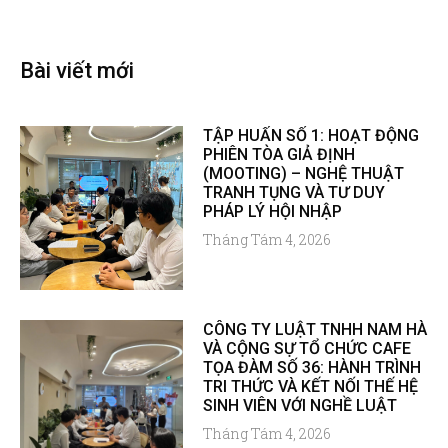
Bài viết mới
TẬP HUẤN SỐ 1: HOẠT ĐỘNG
PHIÊN TÒA GIẢ ĐỊNH
(MOOTING) – NGHỆ THUẬT
TRANH TỤNG VÀ TƯ DUY
PHÁP LÝ HỘI NHẬP
Tháng Tám 4, 2026
CÔNG TY LUẬT TNHH NAM HÀ
VÀ CỘNG SỰ TỔ CHỨC CAFE
TỌA ĐÀM SỐ 36: HÀNH TRÌNH
TRI THỨC VÀ KẾT NỐI THẾ HỆ
SINH VIÊN VỚI NGHỀ LUẬT
Tháng Tám 4, 2026