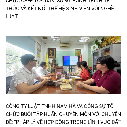
CHỨC CAFE TỌA ĐÀM SỐ 36: HÀNH TRÌNH TRI
THỨC VÀ KẾT NỐI THẾ HỆ SINH VIÊN VỚI NGHỀ
LUẬT
CÔNG TY LUẬT TNHH NAM HÀ VÀ CỘNG SỰ TỔ
CHỨC BUỔI TẬP HUẤN CHUYÊN MÔN VỚI CHUYÊN
ĐỀ: “PHÁP LÝ VỀ HỢP ĐỒNG TRONG LĨNH VỰC BẤT