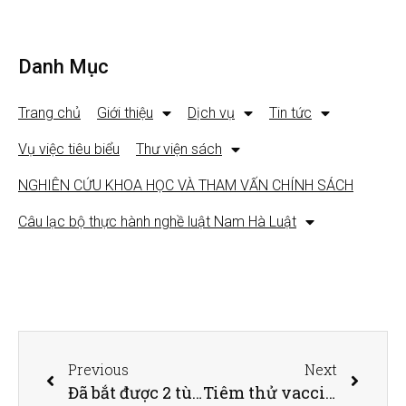
Danh Mục
Trang chủ
Giới thiệu
Dịch vụ
Tin tức
Vụ việc tiêu biểu
Thư viện sách
NGHIÊN CỨU KHOA HỌC VÀ THAM VẤN CHÍNH SÁCH
Câu lạc bộ thực hành nghề luật Nam Hà Luật
Previous
Next
Đã bắt được 2 tù nhân đang thụ án tội giết người trốn khỏi trại giam
Tiêm thử vaccine COVID-19: Sẵn sàng cho trường hợp xấu nhất