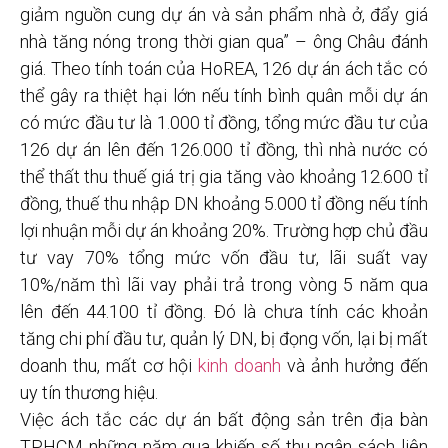
giảm nguồn cung dự án và sản phẩm nhà ở, đẩy giá
nhà tăng nóng trong thời gian qua” – ông Châu đánh
giá. Theo tính toán của HoREA, 126 dự án ách tắc có
thể gây ra thiệt hại lớn nếu tính bình quân mỗi dự án
có mức đầu tư là 1.000 tỉ đồng, tổng mức đầu tư của
126 dự án lên đến 126.000 tỉ đồng, thì nhà nước có
thể thất thu thuế giá trị gia tăng vào khoảng 12.600 tỉ
đồng, thuế thu nhập DN khoảng 5.000 tỉ đồng nếu tính
lợi nhuận mỗi dự án khoảng 20%. Trường hợp chủ đầu
tư vay 70% tổng mức vốn đầu tư, lãi suất vay
10%/năm thì lãi vay phải trả trong vòng 5 năm qua
lên đến 44.100 tỉ đồng. Đó là chưa tính các khoản
tăng chi phí đầu tư, quản lý DN, bị đọng vốn, lại bị mất
doanh thu, mất cơ hội
kinh doanh
và ảnh hưởng đến
uy tín thương hiệu.
Việc ách tắc các dự án bất động sản trên địa bàn
TP.HCM những năm qua khiến số thu ngân sách liên