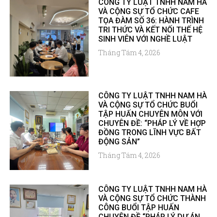
CÔNG TY LUẬT TNHH NAM HÀ
VÀ CỘNG SỰ TỔ CHỨC CAFE
TỌA ĐÀM SỐ 36: HÀNH TRÌNH
TRI THỨC VÀ KẾT NỐI THẾ HỆ
SINH VIÊN VỚI NGHỀ LUẬT
Tháng Tám 4, 2026
CÔNG TY LUẬT TNHH NAM HÀ
VÀ CỘNG SỰ TỔ CHỨC BUỔI
TẬP HUẤN CHUYÊN MÔN VỚI
CHUYÊN ĐỀ: “PHÁP LÝ VỀ HỢP
ĐỒNG TRONG LĨNH VỰC BẤT
ĐỘNG SẢN”
Tháng Tám 4, 2026
CÔNG TY LUẬT TNHH NAM HÀ
VÀ CỘNG SỰ TỔ CHỨC THÀNH
CÔNG BUỔI TẬP HUẤN
CHUYÊN ĐỀ “PHÁP LÝ DỰ ÁN