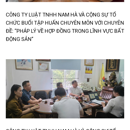
CÔNG TY LUẬT TNHH NAM HÀ VÀ CỘNG SỰ TỔ
CHỨC BUỔI TẬP HUẤN CHUYÊN MÔN VỚI CHUYÊN
ĐỀ: “PHÁP LÝ VỀ HỢP ĐỒNG TRONG LĨNH VỰC BẤT
ĐỘNG SẢN”