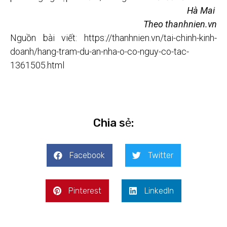
Hà Mai
Theo thanhnien.vn
Nguồn bài viết: https://thanhnien.vn/tai-chinh-kinh-
doanh/hang-tram-du-an-nha-o-co-nguy-co-tac-
1361505.html
Chia sẻ:
Facebook
Twitter
Pinterest
LinkedIn