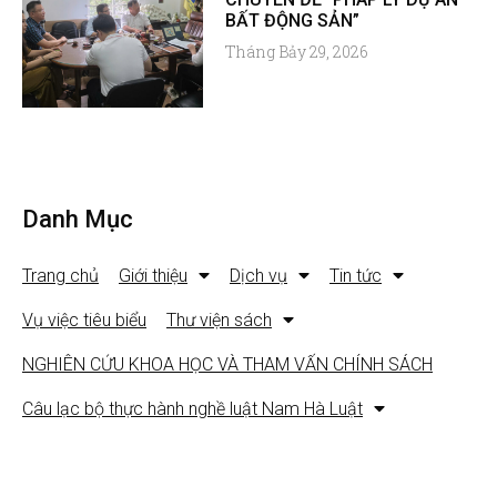
BẤT ĐỘNG SẢN”
Tháng Bảy 29, 2026
Danh Mục
Trang chủ
Giới thiệu
Dịch vụ
Tin tức
Vụ việc tiêu biểu
Thư viện sách
NGHIÊN CỨU KHOA HỌC VÀ THAM VẤN CHÍNH SÁCH
Câu lạc bộ thực hành nghề luật Nam Hà Luật