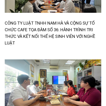
CÔNG TY LUẬT TNHH NAM HÀ VÀ CỘNG SỰ TỔ
CHỨC CAFE TỌA ĐÀM SỐ 36: HÀNH TRÌNH TRI
THỨC VÀ KẾT NỐI THẾ HỆ SINH VIÊN VỚI NGHỀ
LUẬT