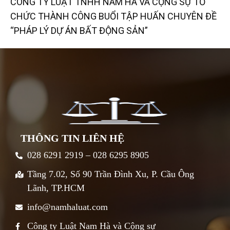
CÔNG TY LUẬT TNHH NAM HÀ VÀ CỘNG SỰ TỔ
CHỨC THÀNH CÔNG BUỔI TẬP HUẤN CHUYÊN ĐỀ
“PHÁP LÝ DỰ ÁN BẤT ĐỘNG SẢN”
THÔNG TIN LIÊN HỆ
028 6291 2919 – 028 6295 8905
Tầng 7.02, Số 90 Trần Đình Xu, P. Cầu Ông
Lãnh, TP.HCM
info@namhaluat.com
Công ty Luật Nam Hà và Cộng sự