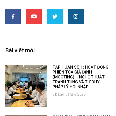
Bài viết mới
TẬP HUẤN SỐ 1: HOẠT ĐỘNG
PHIÊN TÒA GIẢ ĐỊNH
(MOOTING) – NGHỆ THUẬT
TRANH TỤNG VÀ TƯ DUY
PHÁP LÝ HỘI NHẬP
Tháng Tám 4, 2026