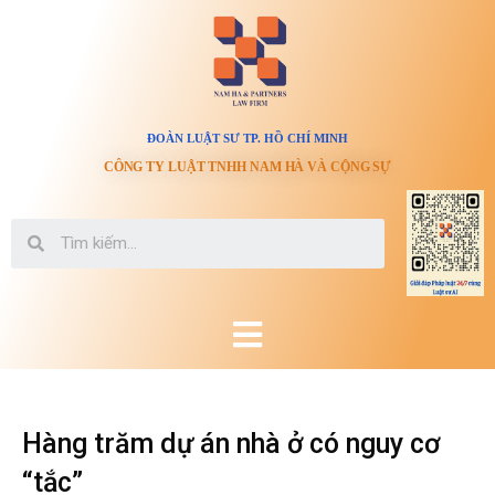
ĐOÀN LUẬT SƯ TP. HỒ CHÍ MINH
CÔNG TY LUẬT TNHH NAM HÀ VÀ CỘNG SỰ
Hàng trăm dự án nhà ở có nguy cơ
“tắc”