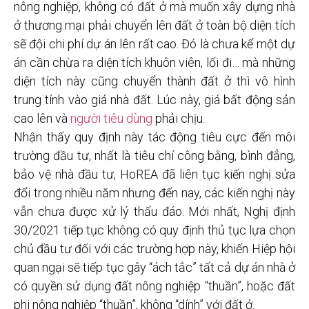
nông nghiệp, không có đất ở mà muốn xây dựng nhà
ở thương mại phải chuyển lên đất ở toàn bộ diện tích
sẽ đội chi phí dự án lên rất cao. Đó là chưa kể một dự
án cần chừa ra diện tích khuôn viên, lối đi… mà những
diện tích này cũng chuyển thành đất ở thì vô hình
trung tính vào giá nhà đất. Lúc này, giá bất động sản
cao lên và
người tiêu dùng
phải chịu.
Nhận thấy quy định này tác động tiêu cực đến môi
trường đầu tư, nhất là tiêu chí công bằng, bình đẳng,
bảo vệ nhà đầu tư, HoREA đã liên tục kiến nghị sửa
đổi trong nhiều năm nhưng đến nay, các kiến nghị này
vẫn chưa được xử lý thấu đáo. Mới nhất, Nghị định
30/2021 tiếp tục không có quy định thủ tục lựa chọn
chủ đầu tư đối với các trường hợp này, khiến Hiệp hội
quan ngại sẽ tiếp tục gây “ách tắc” tất cả dự án nhà ở
có quyền sử dụng đất nông nghiệp “thuần”, hoặc đất
phi nông nghiệp “thuần”, không “dính” với đất ở.