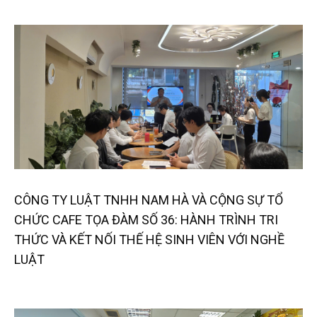
CÔNG TY LUẬT TNHH NAM HÀ VÀ CỘNG SỰ TỔ
CHỨC CAFE TỌA ĐÀM SỐ 36: HÀNH TRÌNH TRI
THỨC VÀ KẾT NỐI THẾ HỆ SINH VIÊN VỚI NGHỀ
LUẬT