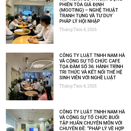
PHIÊN TÒA GIẢ ĐỊNH
(MOOTING) – NGHỆ THUẬT
TRANH TỤNG VÀ TƯ DUY
PHÁP LÝ HỘI NHẬP
Tháng Tám 4, 2026
CÔNG TY LUẬT TNHH NAM HÀ
VÀ CỘNG SỰ TỔ CHỨC CAFE
TỌA ĐÀM SỐ 36: HÀNH TRÌNH
TRI THỨC VÀ KẾT NỐI THẾ HỆ
SINH VIÊN VỚI NGHỀ LUẬT
Tháng Tám 4, 2026
CÔNG TY LUẬT TNHH NAM HÀ
VÀ CỘNG SỰ TỔ CHỨC BUỔI
TẬP HUẤN CHUYÊN MÔN VỚI
CHUYÊN ĐỀ: “PHÁP LÝ VỀ HỢP