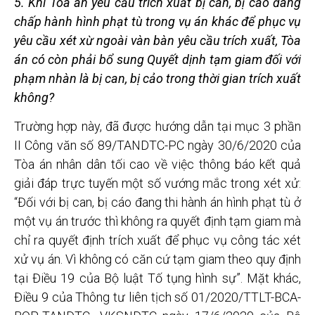
5. Khi Tòa
án yêu cầu trích xuất bị can, bị cáo đang
chấp hành hình phạt tù trong vụ án khác để phục vụ
yêu cầu xét xừ ngoài vàn bàn yêu cầu trích xuất, Tòa
án có còn phải bổ sung Quyết dịnh tạm giam đối với
phạm nhàn là bị can, bị cảo trong thời gian trích xuất
không?
Trường hợp này, đã được hướng dẫn tại mục 3 phần
II Công văn số 89/TANDTC-PC ngày 30/6/2020 của
Tòa án nhân dân tối cao về việc thông báo kết quả
giải đáp trực tuyến một số vướng mắc trong xét xử:
“Đối với bị can, bị cáo đang thi hành án hình phạt tù ở
một vụ án trước thì không ra quyết định tạm giam mà
chỉ ra quyết định trích xuất để phục vụ công tác xét
xử vụ án. Vì không có căn cứ tạm giam theo quy định
tại Điều 19 của Bộ luật Tố tụng hình sự”. Mặt khác,
Điều 9 của Thông tư liên tịch số 01/2020/TTLT-BCA-