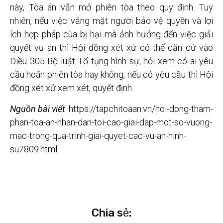
này, Tòa án vẫn mở phiên tòa theo quy định. Tuy
nhiên, nếu việc vắng mặt người bảo vệ quyền và lợi
ích hợp pháp cùa bị hại mà ảnh hưởng đến việc giải
quyết vụ án thì Hội đồng xét xử có thể căn cứ vào
Điều 305 Bộ luật Tố tụng hình sự, hỏi xem có ai yêu
cầu hoãn phiên tòa hay không, nếu có yêu cầu thì Hội
đồng xét xử xem xét, quyết định.
Nguồn bài viết
: https://tapchitoaan.vn/hoi-dong-tham-
phan-toa-an-nhan-dan-toi-cao-giai-dap-mot-so-vuong-
mac-trong-qua-trinh-giai-quyet-cac-vu-an-hinh-
su7809.html
Chia sẻ: