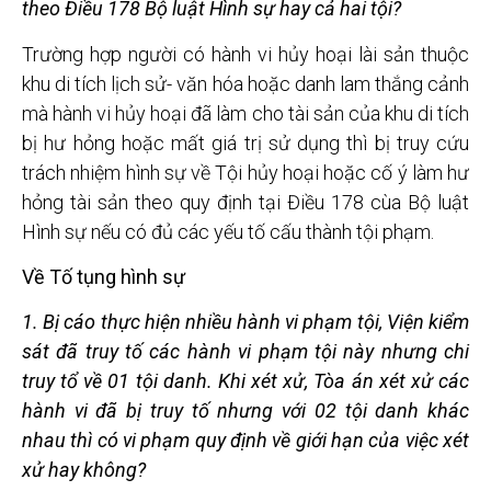
theo Điều 178 Bộ luật Hình sự hay cả hai tội?
Trường hợp người có hành vi hủy hoại lài sản thuộc
khu di tích lịch sử- văn hóa hoặc danh lam thắng cảnh
mà hành vi hủy hoại đã làm cho tài sản của khu di tích
bị hư hỏng hoặc mất giá trị sử dụng thì bị truy cứu
trách nhiệm hình sự về Tội hủy hoại hoặc cố ý làm hư
hỏng tài sản theo quy định tại Điều 178 cùa Bộ luật
Hình sự nếu có đủ các yếu tố cấu thành tội phạm.
Về Tố tụng hình sự
1. Bị cáo thực hiện nhiều hành vi phạm tội, Viện kiểm
sát
đã truy t
ố các hành v
i phạm tội này nhưng chi
truy tổ về 01 tội danh. Khi xét xử, Tòa án xét
xử các
hành vi đã bị truy t
ố nhưng v
ới 02 tội danh khác
nhau thì c
ó vi phạm quy định về giới hạn của việc xét
xử hay không?