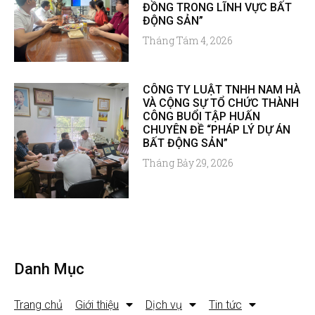
ĐỒNG TRONG LĨNH VỰC BẤT
ĐỘNG SẢN”
Tháng Tám 4, 2026
CÔNG TY LUẬT TNHH NAM HÀ
VÀ CỘNG SỰ TỔ CHỨC THÀNH
CÔNG BUỔI TẬP HUẤN
CHUYÊN ĐỀ “PHÁP LÝ DỰ ÁN
BẤT ĐỘNG SẢN”
Tháng Bảy 29, 2026
Danh Mục
Trang chủ
Giới thiệu
Dịch vụ
Tin tức