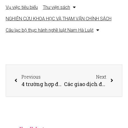
Vụ việc tiêu biểu
Thư viện sách
NGHIÊN CỨU KHOA HỌC VÀ THAM VẤN CHÍNH SÁCH
Câu lạc bộ thực hành nghề luật Nam Hà Luật
Previous
Next
4 trường hợp được đăng ký biện pháp bảo đảm bằng tài sản
Các giao dịch đất đai, thủ tục hành chính sẽ thay đổi thế nào khi bỏ sổ hộ khẩu giấy?