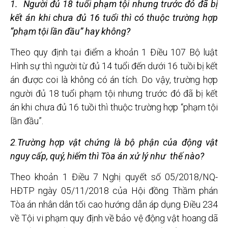
1. Người đủ 18 tuổi phạm tội nhưng trước đó đã bị
kết án khi chưa đủ 16 tuổi thì c
ó thuộc trường hợp
“
phạm tội lần đầu” hay không?
Theo quy định tại điểm a khoản 1 Điều 107 Bộ luật
Hình sự thì người từ đủ 14 tuổi đến dưới 16 tuồi bị kết
án được coi là không có án tích. Do vậy, trường hợp
người đủ 18 tuổi phạm tội nhưng trước đó đã bị kết
án khi chưa đủ 16 tuồi thì thuộc trường hợp “phạm tội
lần đầu”.
2
.
Trường h
ợp vật chứng là bộ phận của động vật
nguy c
ấp, quý, hi
ếm thì Tòa án xử lý như thế nào?
Theo khoản 1 Điều 7 Nghị quyết số 05/2018/NQ-
HĐTP ngày 05/11/2018 của Hội đồng Thầm phán
Tòa án nhân dân tối cao hướng dẫn áp dụng Điều 234
về Tội vi phạm quy định về bảo vệ động vật hoang dã