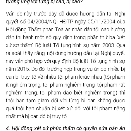
tương ứng v
ới từng bị can, bị cáo?
Vấn đề này trước đây đã được hướng dẫn tại Nghị
quyết số 04/2004/NQ- HĐTP ngày 05/11/2004 cùa
Hội đồng Thẩm phán Toà án nhân dân tối cao hướng
dẫn thi hành một số quy định trong phần thứ ba “xét
xử sơ thẩm” Bộ luật Tố tụng hình sự năm 2003. Qua
rà soát thấy rằng, nội dung hướng dẫn tại Nghị quyết
này vẫn phù hợp với quy định Bộ luật Tố tụng hình sự
năm 2015. Do đó, trường hợp trong vụ án có nhiều bị
can bị truy tố về nhiều tội phạm khác nhau (tội phạm
ít nghiêm trọng, tội phạm nghiêm trọng, tội phạm rất
nghiêm trọng, tội phạm đặc biệt nghiêm trọng) thì
thời hạn tạm giam đối vời từng bị can không được
quá thời hạn chụẩn bị xét xử đối với tội phạm nặng
nhất mà bị can đó bị truy tố.
4. Hội đồng xét xử phúc th
ẩm có quyền s
ửa bản án