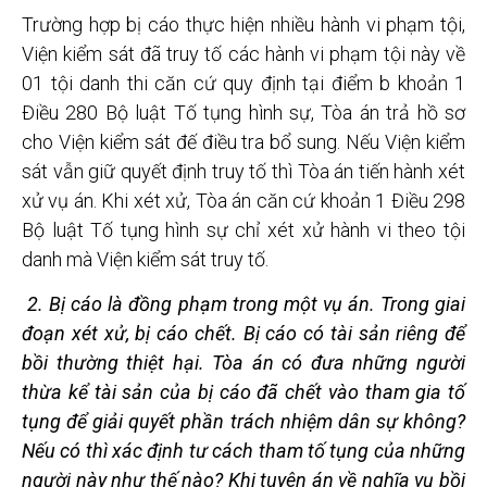
Trường hợp bị cáo thực hiện nhiều hành vi phạm tội,
Viện kiểm sát đã truy tố các hành vi phạm tội này về
01 tội danh thi căn cứ quy định tại điểm b khoản 1
Điều 280 Bộ luật Tố tụng hình sự, Tòa án trả hồ sơ
cho Viện kiểm sát đế điều tra bổ sung. Nếu Viện kiểm
sát vẫn giữ quyết định truy tố thì Tòa án tiến hành xét
xử vụ án. Khi xét xử, Tòa án căn cứ khoản 1 Điều 298
Bộ luật Tố tụng hình sự chỉ xét xử hành vi theo tội
danh mà Viện kiểm sát truy tố.
2. Bị c
áo là đồng phạm trong một vụ án. Trong giai
đoạn xét xử, bị cáo chết. Bị cáo có tài s
ản riêng đ
ể
bồi thường thiệt hại. Tòa án có đưa những người
thừa kể tài s
ản của bị c
áo
đã chết vào tham gia t
ố
tụng để giải quyết phần trách nhiệm dân sự không?
N
ếu có thì xác
định tư cách tham tố tụng của nh
ững
người này như thế nào? Khi tuyên án về nghĩa vụ bồi