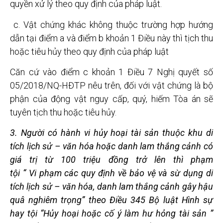
quyền xử lý theo quy định của pháp luật.
c. Vật chứng khác không thuộc trường hợp hướng
dẫn tại điểm a và điểm b khoản 1 Điều này thì tịch thu
hoặc tiêu hủy theo quy định của pháp luật
Căn cứ vào điểm c khoản 1 Điều 7 Nghị quyết số
05/2018/NQ-HĐTP nêu trên, đối với vật chứng là bộ
phận của động vật nguy cấp, quý, hiếm Tòa án sẽ
tuyên tịch thu hoặc tiêu hủy.
3. Người có hành vi hủy hoại tài s
ản thuộc khu di
tích lịch sử – v
ăn hóa hoặc danh lam thắng c
ảnh có
giá trị từ 100 triệu đồng trở lên thì phạm
tội
“
Vi
phạm các quy định về bảo vệ và sừ dụng d
i
tích lịch sử – văn h
óa, danh lam thắng
cảnh gây hậu
quâ nghiêm trọng” theo
Điều 345 Bộ luật Hình sự
hay tội “Hủy hoại hoặc c
ố
ý làm hư h
ỏng tài s
ản ”