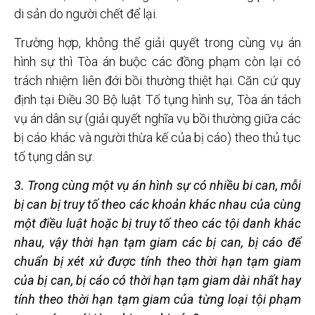
di sản do người chết để lại.
Trường hợp, không thể giải quyết trong cùng vụ án
hình sự thì Tòa án buộc các đồng phạm còn lại có
trách nhiệm liên đới bồi thường thiệt hại. Căn cứ quy
định tại Điều 30 Bộ luật Tố tụng hình sự, Tòa án tách
vụ án dân sự (giải quyết nghĩa vụ bồi thường giữa các
bị cáo khác và người thừa kế của bị cáo) theo thủ tục
tố tụng dân sự.
3. Trong cùng một vụ án hình sự có nhiều bi can, mỗi
bị can bị truy t
ố theo các khoản khác nhau của cùng
một
điều luật hoặc bị truy tố theo các tội danh khác
nhau,
vậy thời hạn t
ạm giam các bị can, bị cáo
để
chuẩn bị xét x
ử
được tính theo thời hạn tạm giam
của bị can, bị cáo có
thời hạn tạm giam dài nh
ất hay
tính theo thời hạn tạm giam của từng loại tội phạm