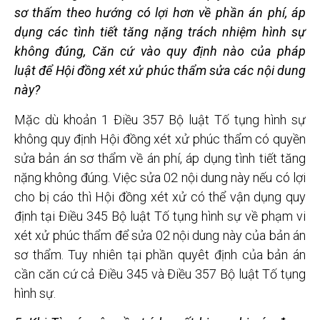
sơ thấm theo hư
ớng có lợi hơn về phần án ph
í, áp
dụng các tình tiết tăng nặng trách nhiệm hình sự
không đ
úng, C
ăn cứ vào quy
định nào c
ủa pháp
luật
để Hội đồng xét x
ử phúc th
ẩm s
ửa các nội dung
này?
Mặc dù khoản 1 Điều 357 Bộ luật Tố tụng hình sự
không quy định Hội đồng xét xử phúc thẩm có quyền
sửa bản án sơ thẩm về án phí, áp dụng tình tiết tăng
nặng không đúng. Việc sửa 02 nội dung này nếu có lợi
cho bị cáo thì Hội đồng xét xử có thể vận dụng quy
định tại Điều 345 Bộ luật Tố tụng hình sự về phạm vi
xét xử phúc thẩm để sửa 02 nội dung này của bản án
sơ thẩm. Tuy nhiên tại phần quyêt định của bản án
cần căn cứ cả Điều 345 và Điều 357 Bộ luật Tố tụng
hình sự.