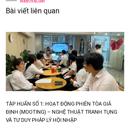
NamHaLuat
Bài viết liên quan
TẬP HUẤN SỐ 1: HOẠT ĐỘNG PHIÊN TÒA GIẢ
ĐỊNH (MOOTING) – NGHỆ THUẬT TRANH TỤNG
VÀ TƯ DUY PHÁP LÝ HỘI NHẬP