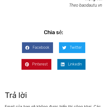
Theo baodautu.vn
Chia sẻ:
Facebook
Twitter
Pinterest
LinkedIn
Trả lời
Email của bạn sẽ không được hiển thị công khai.
Các