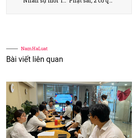
Nhân sự mới TAND TP Thủ Đức
Phạt sai, 2 cơ quan thuế thua kiện doanh nghiệp
NamHaLuat
Bài viết liên quan