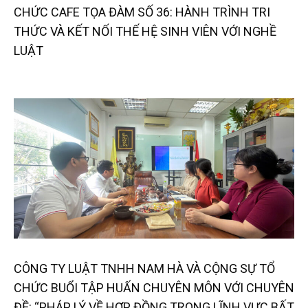
CHỨC CAFE TỌA ĐÀM SỐ 36: HÀNH TRÌNH TRI
THỨC VÀ KẾT NỐI THẾ HỆ SINH VIÊN VỚI NGHỀ
LUẬT
CÔNG TY LUẬT TNHH NAM HÀ VÀ CỘNG SỰ TỔ
CHỨC BUỔI TẬP HUẤN CHUYÊN MÔN VỚI CHUYÊN
ĐỀ: “PHÁP LÝ VỀ HỢP ĐỒNG TRONG LĨNH VỰC BẤT