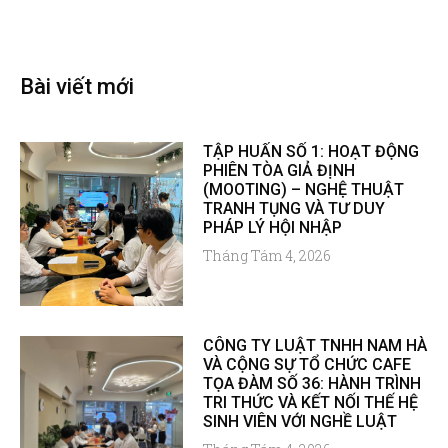
Bài viết mới
TẬP HUẤN SỐ 1: HOẠT ĐỘNG
PHIÊN TÒA GIẢ ĐỊNH
(MOOTING) – NGHỆ THUẬT
TRANH TỤNG VÀ TƯ DUY
PHÁP LÝ HỘI NHẬP
Tháng Tám 4, 2026
CÔNG TY LUẬT TNHH NAM HÀ
VÀ CỘNG SỰ TỔ CHỨC CAFE
TỌA ĐÀM SỐ 36: HÀNH TRÌNH
TRI THỨC VÀ KẾT NỐI THẾ HỆ
SINH VIÊN VỚI NGHỀ LUẬT