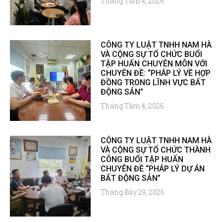
Tháng Tám 4, 2026
CÔNG TY LUẬT TNHH NAM HÀ
VÀ CỘNG SỰ TỔ CHỨC BUỔI
TẬP HUẤN CHUYÊN MÔN VỚI
CHUYÊN ĐỀ: “PHÁP LÝ VỀ HỢP
ĐỒNG TRONG LĨNH VỰC BẤT
ĐỘNG SẢN”
Tháng Tám 4, 2026
CÔNG TY LUẬT TNHH NAM HÀ
VÀ CỘNG SỰ TỔ CHỨC THÀNH
CÔNG BUỔI TẬP HUẤN
CHUYÊN ĐỀ “PHÁP LÝ DỰ ÁN
BẤT ĐỘNG SẢN”
Tháng Bảy 29, 2026