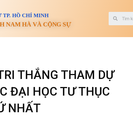
 TP. HỒ CHÍ MINH
H NAM HÀ VÀ CỘNG SỰ
TRI THẮNG THAM DỰ
ỤC ĐẠI HỌC TƯ THỤC
Ứ NHẤT