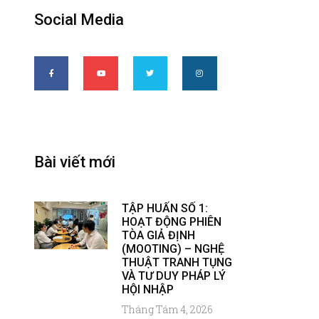
Social Media
Bài viết mới
TẬP HUẤN SỐ 1:
HOẠT ĐỘNG PHIÊN
TÒA GIẢ ĐỊNH
(MOOTING) – NGHỆ
THUẬT TRANH TỤNG
VÀ TƯ DUY PHÁP LÝ
HỘI NHẬP
Tháng Tám 4, 2026