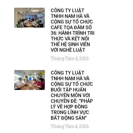
CÔNG TY LUẬT
TNHH NAM HÀ VÀ
CỘNG SỰ TỔ CHỨC
CAFE TỌA ĐÀM SỐ
36: HÀNH TRÌNH TRI
THỨC VÀ KẾT NỐI
THẾ HỆ SINH VIÊN
VỚI NGHỀ LUẬT
Tháng Tám 4, 2026
CÔNG TY LUẬT
TNHH NAM HÀ VÀ
CỘNG SỰ TỔ CHỨC
BUỔI TẬP HUẤN
CHUYÊN MÔN VỚI
CHUYÊN ĐỀ: “PHÁP
LÝ VỀ HỢP ĐỒNG
TRONG LĨNH VỰC
BẤT ĐỘNG SẢN”
Tháng Tám 4, 2026