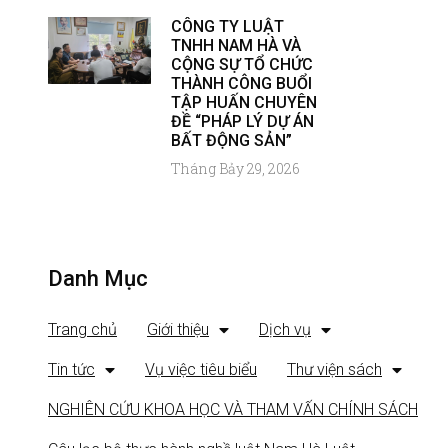
CÔNG TY LUẬT
TNHH NAM HÀ VÀ
CỘNG SỰ TỔ CHỨC
THÀNH CÔNG BUỔI
TẬP HUẤN CHUYÊN
ĐỀ “PHÁP LÝ DỰ ÁN
BẤT ĐỘNG SẢN”
Tháng Bảy 29, 2026
Danh Mục
Trang chủ
Giới thiệu
Dịch vụ
Tin tức
Vụ việc tiêu biểu
Thư viện sách
NGHIÊN CỨU KHOA HỌC VÀ THAM VẤN CHÍNH SÁCH