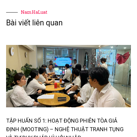
NamHaLuat
Bài viết liên quan
TẬP HUẤN SỐ 1: HOẠT ĐỘNG PHIÊN TÒA GIẢ
ĐỊNH (MOOTING) – NGHỆ THUẬT TRANH TỤNG