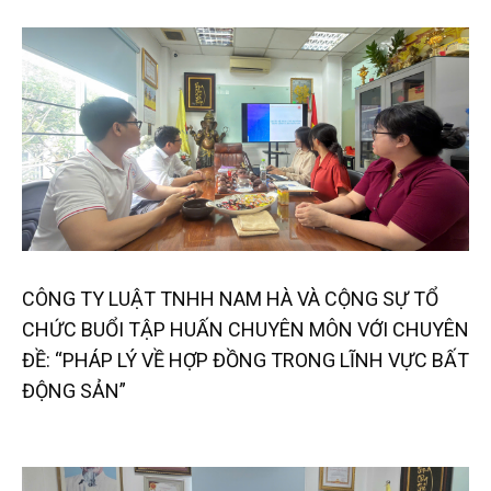
CÔNG TY LUẬT TNHH NAM HÀ VÀ CỘNG SỰ TỔ
CHỨC BUỔI TẬP HUẤN CHUYÊN MÔN VỚI CHUYÊN
ĐỀ: “PHÁP LÝ VỀ HỢP ĐỒNG TRONG LĨNH VỰC BẤT
ĐỘNG SẢN”