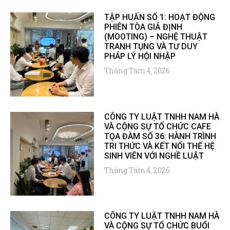
TẬP HUẤN SỐ 1: HOẠT ĐỘNG
PHIÊN TÒA GIẢ ĐỊNH
(MOOTING) – NGHỆ THUẬT
TRANH TỤNG VÀ TƯ DUY
PHÁP LÝ HỘI NHẬP
Tháng Tám 4, 2026
CÔNG TY LUẬT TNHH NAM HÀ
VÀ CỘNG SỰ TỔ CHỨC CAFE
TỌA ĐÀM SỐ 36: HÀNH TRÌNH
TRI THỨC VÀ KẾT NỐI THẾ HỆ
SINH VIÊN VỚI NGHỀ LUẬT
Tháng Tám 4, 2026
CÔNG TY LUẬT TNHH NAM HÀ
VÀ CỘNG SỰ TỔ CHỨC BUỔI