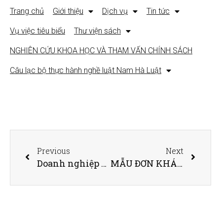
Trang chủ
Giới thiệu
Dịch vụ
Tin tức
Vụ việc tiêu biểu
Thư viện sách
NGHIÊN CỨU KHOA HỌC VÀ THAM VẤN CHÍNH SÁCH
Câu lạc bộ thực hành nghề luật Nam Hà Luật
Previous
Next
Doanh nghiệp cần biết: Xử lý doanh nghiệp không hoạt động
MẪU ĐƠN KHÁNG CÁO