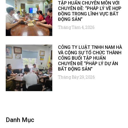
TẬP HUẤN CHUYÊN MÔN VỚI
CHUYÊN ĐỀ: “PHÁP LÝ VỀ HỢP
ĐỒNG TRONG LĨNH VỰC BẤT
ĐỘNG SẢN”
Tháng Tám 4, 2026
CÔNG TY LUẬT TNHH NAM HÀ
VÀ CỘNG SỰ TỔ CHỨC THÀNH
CÔNG BUỔI TẬP HUẤN
CHUYÊN ĐỀ “PHÁP LÝ DỰ ÁN
BẤT ĐỘNG SẢN”
Tháng Bảy 29, 2026
Danh Mục