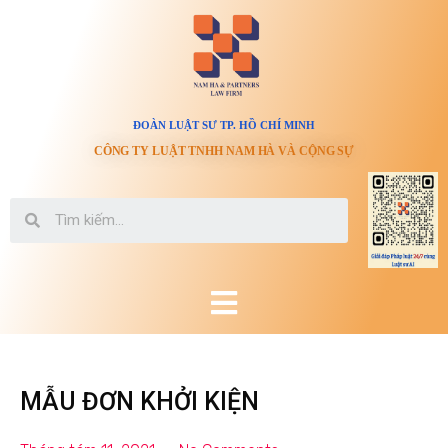
ĐOÀN LUẬT SƯ TP. HỒ CHÍ MINH
CÔNG TY LUẬT TNHH NAM HÀ VÀ CỘNG SỰ
MẪU ĐƠN KHỞI KIỆN