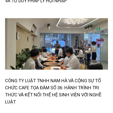
VÀ TƯ DUY PHÁP LÝ HỘI NHẬP
CÔNG TY LUẬT TNHH NAM HÀ VÀ CỘNG SỰ TỔ
CHỨC CAFE TỌA ĐÀM SỐ 36: HÀNH TRÌNH TRI
THỨC VÀ KẾT NỐI THẾ HỆ SINH VIÊN VỚI NGHỀ
LUẬT