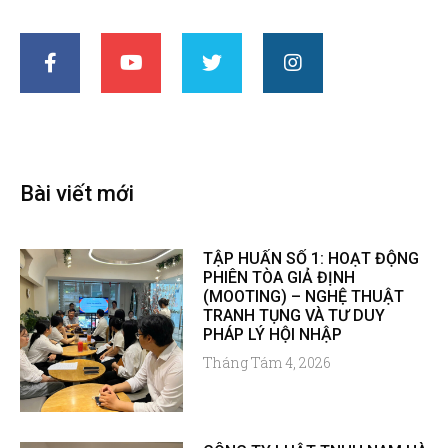
Bài viết mới
TẬP HUẤN SỐ 1: HOẠT ĐỘNG
PHIÊN TÒA GIẢ ĐỊNH
(MOOTING) – NGHỆ THUẬT
TRANH TỤNG VÀ TƯ DUY
PHÁP LÝ HỘI NHẬP
Tháng Tám 4, 2026