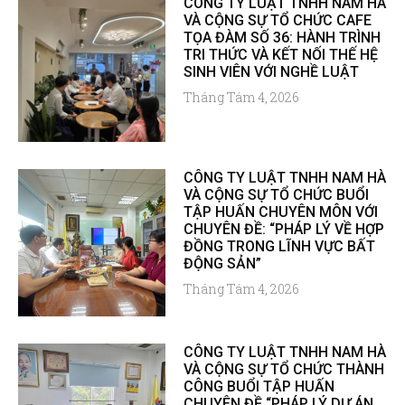
CÔNG TY LUẬT TNHH NAM HÀ
VÀ CỘNG SỰ TỔ CHỨC CAFE
TỌA ĐÀM SỐ 36: HÀNH TRÌNH
TRI THỨC VÀ KẾT NỐI THẾ HỆ
SINH VIÊN VỚI NGHỀ LUẬT
Tháng Tám 4, 2026
CÔNG TY LUẬT TNHH NAM HÀ
VÀ CỘNG SỰ TỔ CHỨC BUỔI
TẬP HUẤN CHUYÊN MÔN VỚI
CHUYÊN ĐỀ: “PHÁP LÝ VỀ HỢP
ĐỒNG TRONG LĨNH VỰC BẤT
ĐỘNG SẢN”
Tháng Tám 4, 2026
CÔNG TY LUẬT TNHH NAM HÀ
VÀ CỘNG SỰ TỔ CHỨC THÀNH
CÔNG BUỔI TẬP HUẤN
CHUYÊN ĐỀ “PHÁP LÝ DỰ ÁN