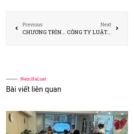
Previous
Next
CHƯƠNG TRÌNH TẬP HUẤN NỘI BỘ T10/2024 – “KỸ NĂNG SỬ DỤNG MINDMAP ỨNG DỤNG TRONG HÀNH NGHỀ LUẬT”
CÔNG TY LUẬT NAM HÀ TỔ CHỨC CHUỖI HOẠT ĐỘNG TƯ VẤN PHÁP LUẬT MIỄN PHÍ CHÀO MỪNG NGÀY TRUYỀN THỐNG LUẬT SƯ 10/10 VÀ HƯỞNG ỨNG NGÀY PHÁP LUẬT VIỆT NAM 09/11
NamHaLuat
Bài viết liên quan