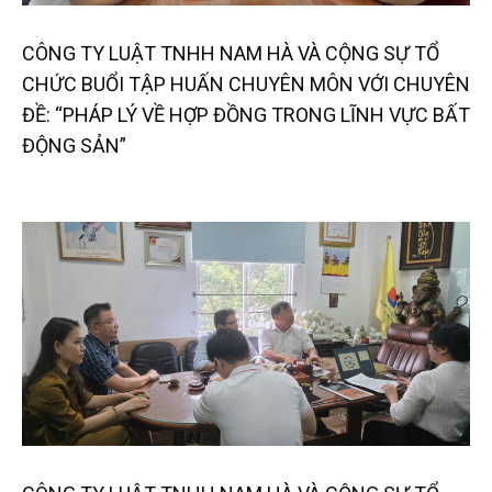
CÔNG TY LUẬT TNHH NAM HÀ VÀ CỘNG SỰ TỔ
CHỨC BUỔI TẬP HUẤN CHUYÊN MÔN VỚI CHUYÊN
ĐỀ: “PHÁP LÝ VỀ HỢP ĐỒNG TRONG LĨNH VỰC BẤT
ĐỘNG SẢN”