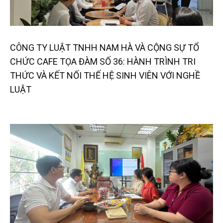
CÔNG TY LUẬT TNHH NAM HÀ VÀ CỘNG SỰ TỔ
CHỨC CAFE TỌA ĐÀM SỐ 36: HÀNH TRÌNH TRI
THỨC VÀ KẾT NỐI THẾ HỆ SINH VIÊN VỚI NGHỀ
LUẬT