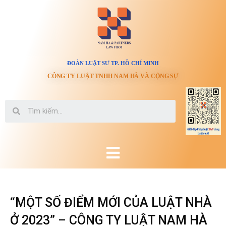
ĐOÀN LUẬT SƯ TP. HỒ CHÍ MINH
CÔNG TY LUẬT TNHH NAM HÀ VÀ CỘNG SỰ
“MỘT SỐ ĐIỂM MỚI CỦA LUẬT NHÀ
Ở 2023” – CÔNG TY LUẬT NAM HÀ