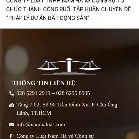
CÔNG TY LUẬT TNHH NAM HÀ VÀ CỘNG SỰ TỔ
CHỨC THÀNH CÔNG BUỔI TẬP HUẤN CHUYÊN ĐỀ
“PHÁP LÝ DỰ ÁN BẤT ĐỘNG SẢN”
THÔNG TIN LIÊN HỆ
028 6291 2919 – 028 6295 8905
Tầng 7.02, Số 90 Trần Đình Xu, P. Cầu Ông
Lãnh, TP.HCM
info@namhaluat.com
Công ty Luật Nam Hà và Cộng sự