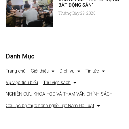
BẤT ĐỘNG SẢN”
Tháng Bảy 29, 2026
Danh Mục
Trang chủ
Giới thiệu
Dịch vụ
Tin tức
Vụ việc tiêu biểu
Thư viện sách
NGHIÊN CỨU KHOA HỌC VÀ THAM VẤN CHÍNH SÁCH
Câu lạc bộ thực hành nghề luật Nam Hà Luật