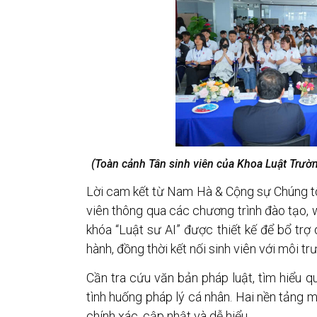
(Toàn cảnh Tân sinh viên của Khoa Luật
Trườ
Lời cam kết từ Nam Hà & Cộng sự Chúng tô
viên thông qua các chương trình đào tạo, 
khóa “Luật sư AI” được thiết kế để bổ trợ
hành, đồng thời kết nối sinh viên với môi t
Cần tra cứu văn bản pháp luật, tìm hiểu q
tình huống pháp lý cá nhân. Hai nền tảng m
chính xác, cập nhật và dễ hiểu.