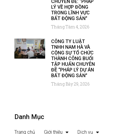
CHUYÊN ĐỀ: “PHÁP
LÝ VỀ HỢP ĐỒNG
TRONG LĨNH VỰC
BẤT ĐỘNG SẢN”
Tháng Tám 4, 2026
CÔNG TY LUẬT
TNHH NAM HÀ VÀ
CỘNG SỰ TỔ CHỨC
THÀNH CÔNG BUỔI
TẬP HUẤN CHUYÊN
ĐỀ “PHÁP LÝ DỰ ÁN
BẤT ĐỘNG SẢN”
Tháng Bảy 29, 2026
Danh Mục
Trang chủ
Giới thiệu
Dịch vụ