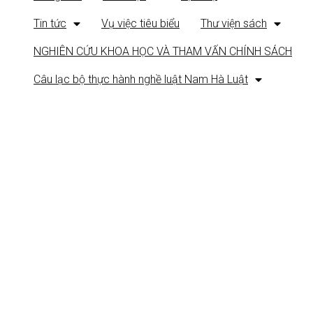
Tin tức
Vụ việc tiêu biểu
Thư viện sách
NGHIÊN CỨU KHOA HỌC VÀ THAM VẤN CHÍNH SÁCH
Câu lạc bộ thực hành nghề luật Nam Hà Luật