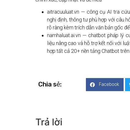
aitracuuluat.vn — công cụ AI tra cứu
nghị định, thông tư phù hợp với câu hỏi
rõ ràng kèm trích dẫn văn bản gốc để 
namhaluat.ai.vn — chatbot pháp lý c
liệu nâng cao và hỗ trợ kết nối với l
hợp tất cả 20+ nền tảng Chatbot trên 
Chia sẻ:
Facebook
Trả lời