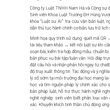
Công ty Luật TNHH Nam Hà và Cộng sự đã
Sinh viên Khoa Luật Trường ĐH Hùng Vươn
khóa “Luật sư AI”: tra cứu văn bản luật, 
dẫn thủ tục hành chính cơ bản; lưu trữ lịch 
Minh họa quy trình sử dụng: quét mã QR 
tài liệu tham khảo → kết nối luật sư khi c
soạn bài, kiểm tra hợp đồng mẫu, chuẩn bị
bản phục vụ bài tập/luận văn. Hỏi đáp trực
đặt câu hỏi và nhận phản hồi ngay từ chatb
độ truy xuất thông tin. Tác động và ý nghĩa
lý số sớm tại môi trường đại học mang lại 
học và tìm nguồn pháp lý chính xác cho s
bản pháp luật, hỗ trợ thực hành nghề ngh
nghề nghiệp: sinh viên biết phân loại vấn
xác. Khuyến khích tinh thần chủ động ứng