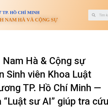
 TP. HỒ CHÍ MINH
H NAM HÀ VÀ CỘNG SỰ
H Nam Hà & Cộng sự
 Sinh viên Khoa Luật
ơng TP. Hồ Chí Minh —
 “Luật sư AI” giúp tra cứ