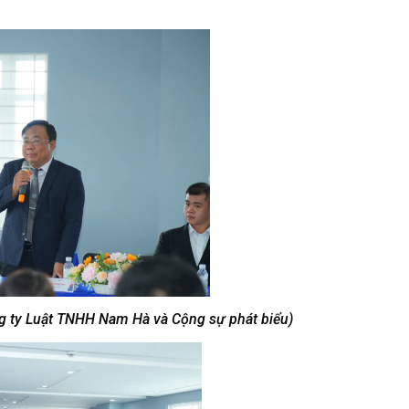
g ty Luật TNHH Nam Hà và Cộng sự phát biểu)