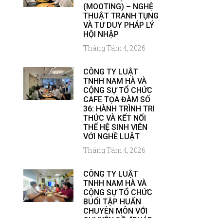
(MOOTING) – NGHỆ
THUẬT TRANH TỤNG
VÀ TƯ DUY PHÁP LÝ
HỘI NHẬP
Tháng Tám 4, 2026
CÔNG TY LUẬT
TNHH NAM HÀ VÀ
CỘNG SỰ TỔ CHỨC
CAFE TỌA ĐÀM SỐ
36: HÀNH TRÌNH TRI
THỨC VÀ KẾT NỐI
THẾ HỆ SINH VIÊN
VỚI NGHỀ LUẬT
Tháng Tám 4, 2026
CÔNG TY LUẬT
TNHH NAM HÀ VÀ
CỘNG SỰ TỔ CHỨC
BUỔI TẬP HUẤN
CHUYÊN MÔN VỚI