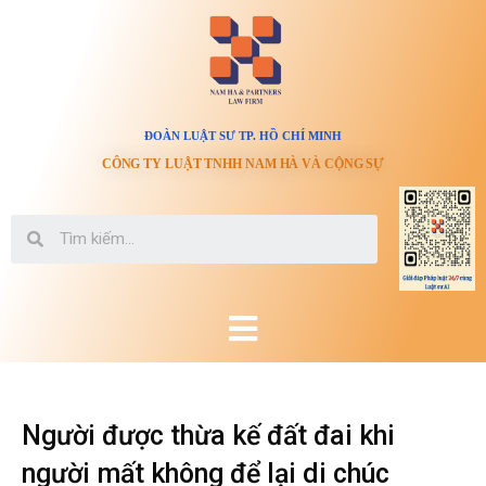
ĐOÀN LUẬT SƯ TP. HỒ CHÍ MINH
CÔNG TY LUẬT TNHH NAM HÀ VÀ CỘNG SỰ
Người được thừa kế đất đai khi
người mất không để lại di chúc