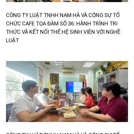
CÔNG TY LUẬT TNHH NAM HÀ VÀ CỘNG SỰ TỔ
CHỨC CAFE TỌA ĐÀM SỐ 36: HÀNH TRÌNH TRI
THỨC VÀ KẾT NỐI THẾ HỆ SINH VIÊN VỚI NGHỀ
LUẬT