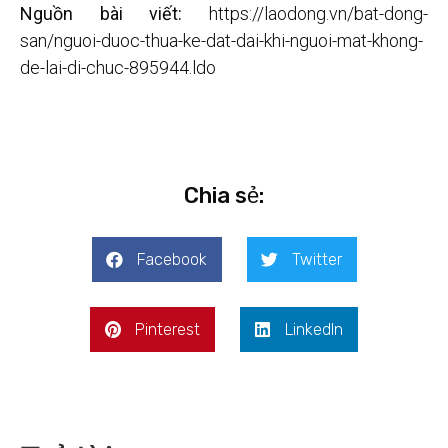
Nguồn bài viết:
https://laodong.vn/bat-dong-
san/nguoi-duoc-thua-ke-dat-dai-khi-nguoi-mat-khong-
de-lai-di-chuc-895944.ldo
Chia sẻ:
Facebook
Twitter
Pinterest
LinkedIn