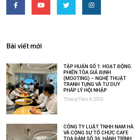
Bài viết mới
TẬP HUẤN SỐ 1: HOẠT ĐỘNG
PHIÊN TÒA GIẢ ĐỊNH
(MOOTING) – NGHỆ THUẬT
TRANH TỤNG VÀ TƯ DUY
PHÁP LÝ HỘI NHẬP
Tháng Tám 4, 2026
CÔNG TY LUẬT TNHH NAM HÀ
VÀ CỘNG SỰ TỔ CHỨC CAFE
TỌA ĐÀM SỐ 36: HÀNH TRÌNH