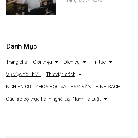
Tháng Bảy 29, 2026
Danh Mục
Trang chủ
Giới thiệu
Dịch vụ
Tin tức
Vụ việc tiêu biểu
Thư viện sách
NGHIÊN CỨU KHOA HỌC VÀ THAM VẤN CHÍNH SÁCH
Câu lạc bộ thực hành nghề luật Nam Hà Luật