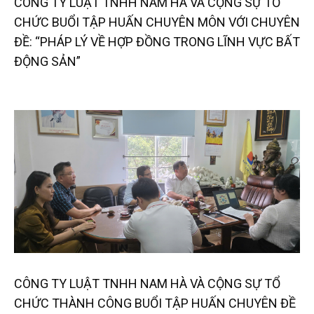
CÔNG TY LUẬT TNHH NAM HÀ VÀ CỘNG SỰ TỔ
CHỨC BUỔI TẬP HUẤN CHUYÊN MÔN VỚI CHUYÊN
ĐỀ: “PHÁP LÝ VỀ HỢP ĐỒNG TRONG LĨNH VỰC BẤT
ĐỘNG SẢN”
CÔNG TY LUẬT TNHH NAM HÀ VÀ CỘNG SỰ TỔ
CHỨC THÀNH CÔNG BUỔI TẬP HUẤN CHUYÊN ĐỀ