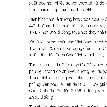
xuất cao hơn nhiều so với thực tế, từ đó 
trách nhiệm nộp thuế thu nhập DN…
Điển hình nhất là trường hợp Coca cola. Mớ
471 tỉ đồng tiền thuế của Coca-Cola Vi
TNDN hơn 359 tỉ đồng, thuế nộp thay nhà t
Kể từ khi bước chân vào Việt Nam từ năm 
Trong hơn 25 năm hoạt động của mình, DN n
là lần đầu tiên Coca-Cola Việt Nam bị truy t
Theo cơ quan thuế, “bí quyết” để DN này có
phụ liệu, trong đó chủ yếu hương liệu được
Trung bình chi phí nguyên phụ liệu chiếm 
phí nguyên phụ liệu lên đến 80 – 85% giá 
Coca-Cola đã lên đến 3.768 tỉ đồng, vượ
2.950 tỉ đồng.
Tuy nhiên, việc chứng minh Coca Cola vi p