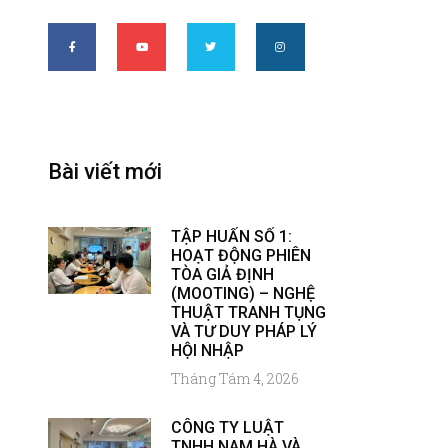
Bài viết mới
TẬP HUẤN SỐ 1:
HOẠT ĐỘNG PHIÊN
TÒA GIẢ ĐỊNH
(MOOTING) – NGHỆ
THUẬT TRANH TỤNG
VÀ TƯ DUY PHÁP LÝ
HỘI NHẬP
Tháng Tám 4, 2026
CÔNG TY LUẬT
TNHH NAM HÀ VÀ