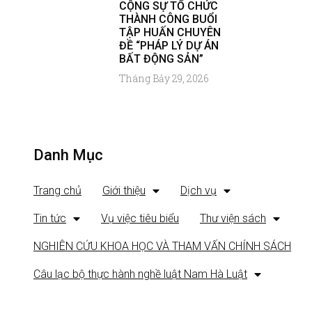
CỘNG SỰ TỔ CHỨC
THÀNH CÔNG BUỔI
TẬP HUẤN CHUYÊN
ĐỀ “PHÁP LÝ DỰ ÁN
BẤT ĐỘNG SẢN”
Tháng Bảy 29, 2026
Danh Mục
Trang chủ
Giới thiệu
Dịch vụ
Tin tức
Vụ việc tiêu biểu
Thư viện sách
NGHIÊN CỨU KHOA HỌC VÀ THAM VẤN CHÍNH SÁCH
Câu lạc bộ thực hành nghề luật Nam Hà Luật