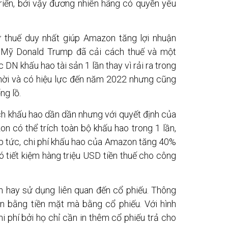
riển, bởi vậy đương nhiên hãng có quyền yêu
ừ thuế duy nhất giúp Amazon tăng lợi nhuận
 Mỹ Donald Trump đã cải cách thuế và một
DN khấu hao tài sản 1 lần thay vì rải ra trong
thời và có hiệu lực đến năm 2022 nhưng cũng
ng lồ.
ch khấu hao dần dần nhưng với quyết định của
 có thể trích toàn bộ khấu hao trong 1 lần,
lập tức, chi phí khấu hao của Amazon tăng 40%
ó tiết kiệm hàng triệu USD tiền thuế cho công
 hay sử dụng liên quan đến cổ phiếu. Thông
n bằng tiền mặt mà bằng cổ phiếu. Với hình
i phí bởi họ chỉ cần in thêm cổ phiếu trả cho