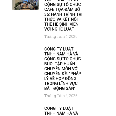
CỘNG SỰ TỔ CHỨC
CAFE TỌA ĐÀM SỐ
36: HÀNH TRÌNH TRI
THỨC VÀ KẾT NỐI
THẾ HỆ SINH VIÊN
VỚI NGHỀ LUẬT
Tháng Tám 4, 2026
CÔNG TY LUẬT
TNHH NAM HÀ VÀ
CỘNG SỰ TỔ CHỨC
BUỔI TẬP HUẤN
CHUYÊN MÔN VỚI
CHUYÊN ĐỀ: “PHÁP
LÝ VỀ HỢP ĐỒNG
TRONG LĨNH VỰC
BẤT ĐỘNG SẢN”
Tháng Tám 4, 2026
CÔNG TY LUẬT
TNHH NAM HÀ VÀ