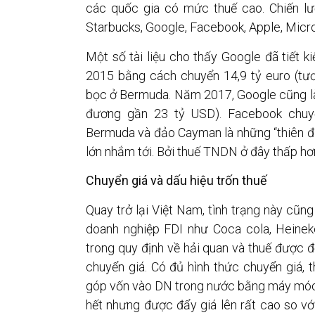
các quốc gia có mức thuế cao. Chiến lư
Starbucks, Google, Facebook, Apple, Micro
Một số tài liệu cho thấy Google đã tiết 
2015 bằng cách chuyển 14,9 tỷ euro (tư
bọc ở Bermuda. Năm 2017, Google cũng làm
đương gần 23 tỷ USD). Facebook chuyể
Bermuda và đảo Cayman là những “thiên 
lớn nhắm tới. Bởi thuế TNDN ở đây thấp hơn 
Chuyển giá và dấu hiệu trốn thuế
Quay trở lại Việt Nam, tình trạng này cũng
doanh nghiệp FDI như Coca cola, Heinek
trong quy định về hải quan và thuế được để 
chuyển giá. Có đủ hình thức chuyển giá, 
góp vốn vào DN trong nước bằng máy móc, 
hết nhưng được đẩy giá lên rất cao so với