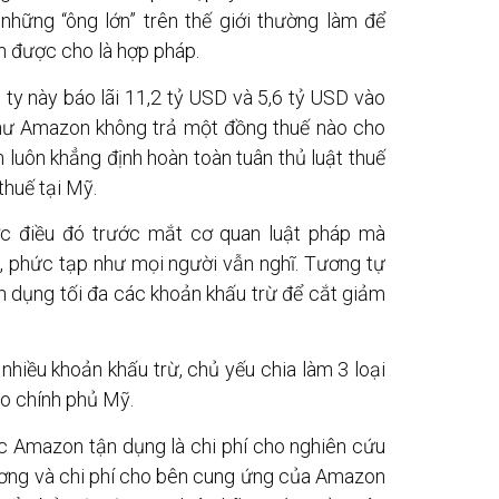
những “ông lớn” trên thế giới thường làm để
ẫn được cho là hợp pháp.
ty này báo lãi 11,2 tỷ USD và 5,6 tỷ USD vào
hư Amazon không trả một đồng thuế nào cho
 luôn khẳng định hoàn toàn tuân thủ luật thuế
thuế tại Mỹ.
c điều đó trước mắt cơ quan luật pháp mà
êu, phức tạp như mọi người vẫn nghĩ. Tương tự
ận dụng tối đa các khoản khấu trừ để cắt giảm
hiều khoản khấu trừ, chủ yếu chia làm 3 loại
o chính phủ Mỹ.
c Amazon tận dụng là chi phí cho nghiên cứu
lương và chi phí cho bên cung ứng của Amazon