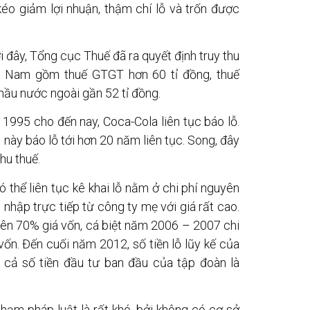
kéo giảm lợi nhuận, thậm chí lỗ và trốn được
i đây, Tổng cục Thuế đã ra quyết định truy thu
ệt Nam gồm thuế GTGT hơn 60 tỉ đồng, thuế
hầu nước ngoài gần 52 tỉ đồng.
1995 cho đến nay, Coca-Cola liên tục báo lỗ.
ày báo lỗ tới hơn 20 năm liên tục. Song, đây
hu thuế.
 thể liên tục kê khai lỗ nằm ở chi phí nguyên
 nhập trực tiếp từ công ty mẹ với giá rất cao.
trên 70% giá vốn, cá biệt năm 2006 – 2007 chi
vốn. Đến cuối năm 2012, số tiền lỗ lũy kế của
t cả số tiền đầu tư ban đầu của tập đoàn là
hạm pháp luật là rất khó, bởi không có cơ sở