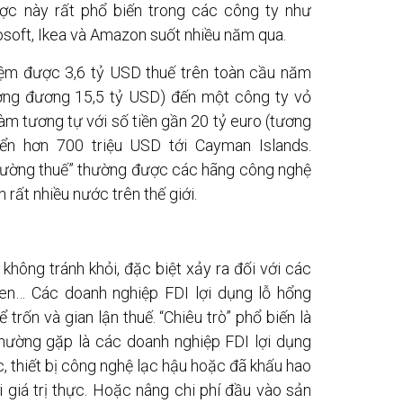
ợc này rất phổ biến trong các công ty như
soft, Ikea và Amazon suốt nhiều năm qua.
kiệm được 3,6 tỷ USD thuế trên toàn cầu năm
ơng đương 15,5 tỷ USD) đến một công ty vỏ
 tương tự với số tiền gần 20 tỷ euro (tương
n hơn 700 triệu USD tới Cayman Islands.
đường thuế” thường được các hãng công nghệ
rất nhiều nước trên thế giới.
 không tránh khỏi, đặc biệt xảy ra đối với các
en… Các doanh nghiệp FDI lợi dụng lỗ hổng
trốn và gian lận thuế. “Chiêu trò” phổ biến là
thường gặp là các doanh nghiệp FDI lợi dụng
thiết bị công nghệ lạc hậu hoặc đã khấu hao
 giá trị thực. Hoặc nâng chi phí đầu vào sản