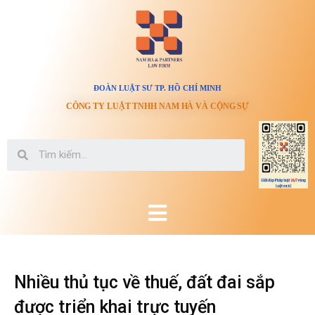
ĐOÀN LUẬT SƯ TP. HỒ CHÍ MINH
CÔNG TY LUẬT TNHH NAM HÀ VÀ CỘNG SỰ
Nhiều thủ tục về thuế, đất đai sắp
được triển khai trực tuyến