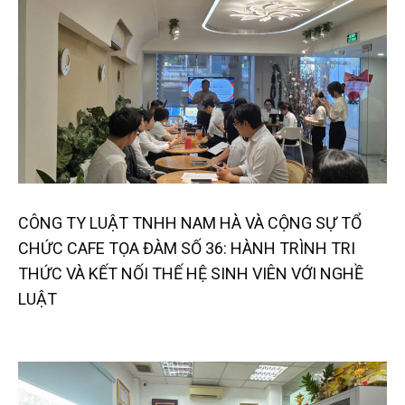
CÔNG TY LUẬT TNHH NAM HÀ VÀ CỘNG SỰ TỔ
CHỨC CAFE TỌA ĐÀM SỐ 36: HÀNH TRÌNH TRI
THỨC VÀ KẾT NỐI THẾ HỆ SINH VIÊN VỚI NGHỀ
LUẬT