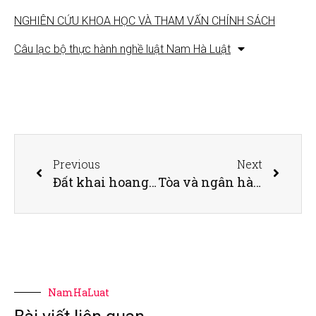
NGHIÊN CỨU KHOA HỌC VÀ THAM VẤN CHÍNH SÁCH
Câu lạc bộ thực hành nghề luật Nam Hà Luật
Previous
Next
Đất khai hoang có được cấp sổ đỏ không?
Tòa và ngân hàng bàn về việc xử lý nợ xấu tín dụng
NamHaLuat