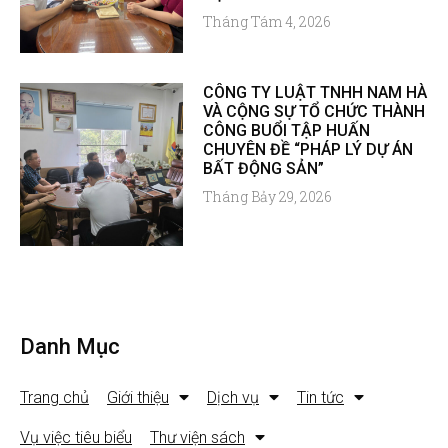
Tháng Tám 4, 2026
CÔNG TY LUẬT TNHH NAM HÀ
VÀ CỘNG SỰ TỔ CHỨC THÀNH
CÔNG BUỔI TẬP HUẤN
CHUYÊN ĐỀ “PHÁP LÝ DỰ ÁN
BẤT ĐỘNG SẢN”
Tháng Bảy 29, 2026
Danh Mục
Trang chủ
Giới thiệu
Dịch vụ
Tin tức
Vụ việc tiêu biểu
Thư viện sách