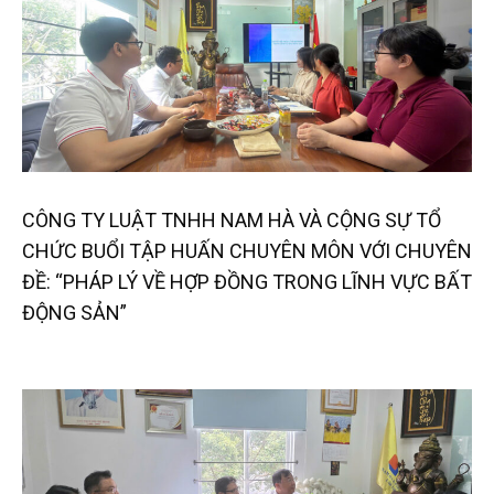
CÔNG TY LUẬT TNHH NAM HÀ VÀ CỘNG SỰ TỔ
CHỨC BUỔI TẬP HUẤN CHUYÊN MÔN VỚI CHUYÊN
ĐỀ: “PHÁP LÝ VỀ HỢP ĐỒNG TRONG LĨNH VỰC BẤT
ĐỘNG SẢN”