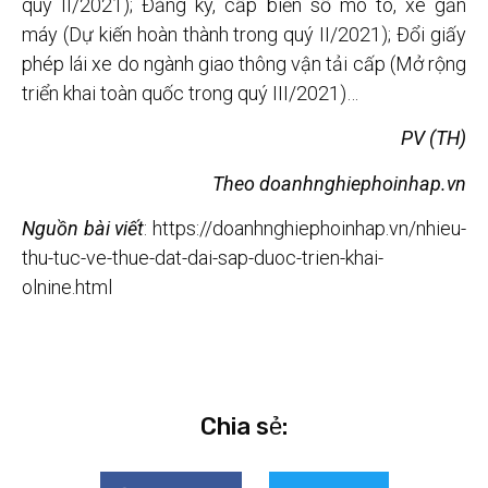
quý II/2021); Đăng ký, cấp biển số mô tô, xe gắn
máy (Dự kiến hoàn thành trong quý II/2021); Đổi giấy
phép lái xe do ngành giao thông vận tải cấp (Mở rộng
triển khai toàn quốc trong quý III/2021)…
PV (TH)
Theo doanhnghiephoinhap.vn
Nguồn bài viết
: https://doanhnghiephoinhap.vn/nhieu-
thu-tuc-ve-thue-dat-dai-sap-duoc-trien-khai-
olnine.html
Chia sẻ: