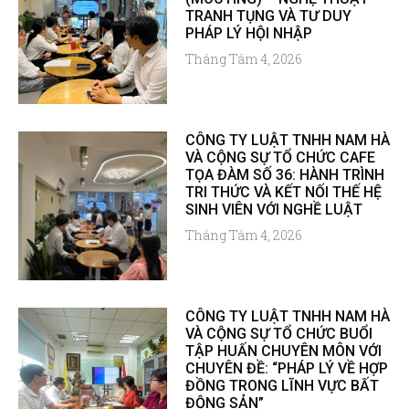
TRANH TỤNG VÀ TƯ DUY
PHÁP LÝ HỘI NHẬP
Tháng Tám 4, 2026
CÔNG TY LUẬT TNHH NAM HÀ
VÀ CỘNG SỰ TỔ CHỨC CAFE
TỌA ĐÀM SỐ 36: HÀNH TRÌNH
TRI THỨC VÀ KẾT NỐI THẾ HỆ
SINH VIÊN VỚI NGHỀ LUẬT
Tháng Tám 4, 2026
CÔNG TY LUẬT TNHH NAM HÀ
VÀ CỘNG SỰ TỔ CHỨC BUỔI
TẬP HUẤN CHUYÊN MÔN VỚI
CHUYÊN ĐỀ: “PHÁP LÝ VỀ HỢP
ĐỒNG TRONG LĨNH VỰC BẤT
ĐỘNG SẢN”