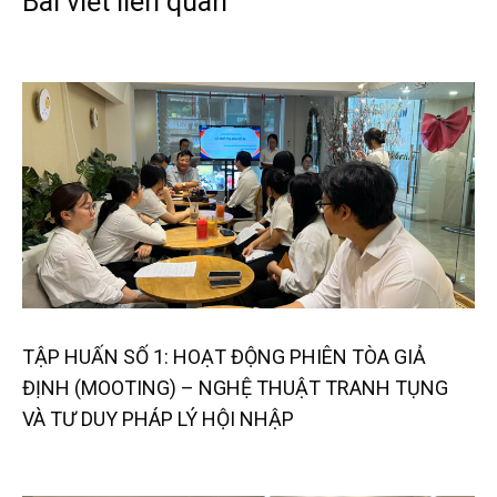
Bài viết liên quan
TẬP HUẤN SỐ 1: HOẠT ĐỘNG PHIÊN TÒA GIẢ
ĐỊNH (MOOTING) – NGHỆ THUẬT TRANH TỤNG
VÀ TƯ DUY PHÁP LÝ HỘI NHẬP