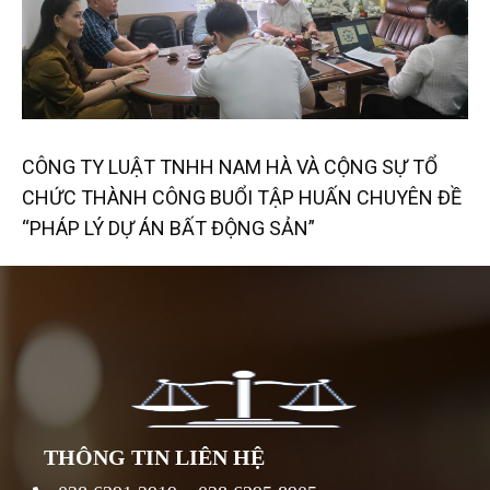
CÔNG TY LUẬT TNHH NAM HÀ VÀ CỘNG SỰ TỔ
CHỨC THÀNH CÔNG BUỔI TẬP HUẤN CHUYÊN ĐỀ
“PHÁP LÝ DỰ ÁN BẤT ĐỘNG SẢN”
THÔNG TIN LIÊN HỆ