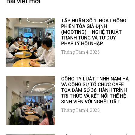
Bài viết mới
TẬP HUẤN SỐ 1: HOẠT ĐỘNG
PHIÊN TÒA GIẢ ĐỊNH
(MOOTING) – NGHỆ THUẬT
TRANH TỤNG VÀ TƯ DUY
PHÁP LÝ HỘI NHẬP
Tháng Tám 4, 2026
CÔNG TY LUẬT TNHH NAM HÀ
VÀ CỘNG SỰ TỔ CHỨC CAFE
TỌA ĐÀM SỐ 36: HÀNH TRÌNH
TRI THỨC VÀ KẾT NỐI THẾ HỆ
SINH VIÊN VỚI NGHỀ LUẬT
Tháng Tám 4, 2026