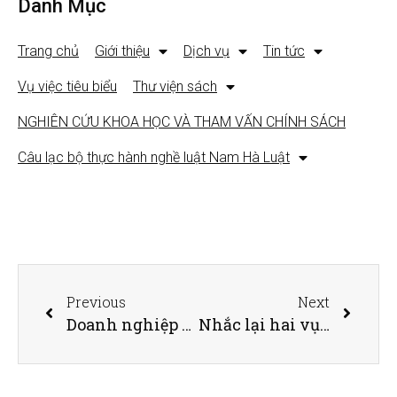
Danh Mục
Trang chủ
Giới thiệu
Dịch vụ
Tin tức
Vụ việc tiêu biểu
Thư viện sách
NGHIÊN CỨU KHOA HỌC VÀ THAM VẤN CHÍNH SÁCH
Câu lạc bộ thực hành nghề luật Nam Hà Luật
Previous
Next
Doanh nghiệp cần biết: Các loại hình công ty khác khau có thể sáp nhập cùng nhau
Nhắc lại hai vụ tranh chấp nhãn hiệu lớn: Bài học đắt giá nào cho các doanh nghiệp Việt?