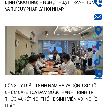
ĐỊNH (MOOTING) – NGHỆ THUẬT TRANH TỤNG
VÀ TƯ DUY PHÁP LÝ HỘI NHẬP
CÔNG TY LUẬT TNHH NAM HÀ VÀ CỘNG SỰ TỔ
CHỨC CAFE TỌA ĐÀM SỐ 36: HÀNH TRÌNH TRI
THỨC VÀ KẾT NỐI THẾ HỆ SINH VIÊN VỚI NGHỀ
LUẬT