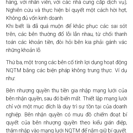
hàng, với nhân viên, với các nhà cung cấp dịch vụ);
Nghiên cứu và thực hiện bí quyết một cách hời hợt;
Không đủ vốn kinh doanh.
Khi biết là đã quá muộn để khắc phục các sai sót
trên, các bên thường đổ lỗi lẫn nhau, từ chối thanh
toán các khoản tiền, đòi hỏi bên kia phải gánh vác
những khoản lỗ.
Thứ ba, một trong các bên cố tình lợi dụng hoạt động
NQTM bằng các biện pháp không trung thực. Ví dụ
như:
Bên nhượng quyền thu tiền gia nhập mạng lưới của
bên nhận quyền, sau đó biến mất. Thiết lập mạng lưới
chỉ với một mục đích là duy trì sự tồn tại của doanh
nghiệp. Bên nhận quyền có mưu đồ chiếm đoạt bí
quyết của bên nhượng quyền theo kiểu gián điệp,
thâm nhập vào mạng lưới NQTM để nắm giữ bí quyết.