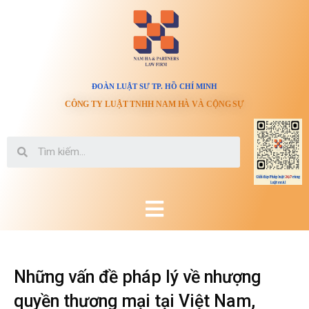
ĐOÀN LUẬT SƯ TP. HỒ CHÍ MINH
CÔNG TY LUẬT TNHH NAM HÀ VÀ CỘNG SỰ
Những vấn đề pháp lý về nhượng
quyền thương mại tại Việt Nam,