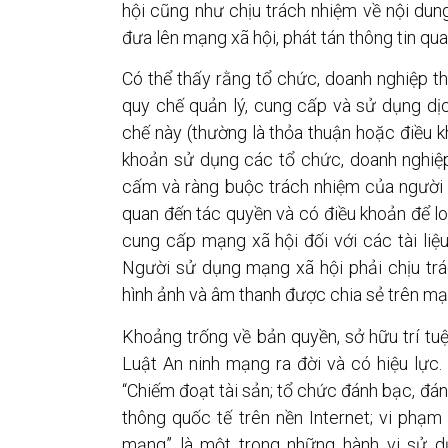
hội cũng như chịu trách nhiệm về nội dung
đưa lên mạng xã hội, phát tán thông tin qua 
Có thể thấy rằng tổ chức, doanh nghiệp t
quy chế quản lý, cung cấp và sử dụng dị
chế này (thường là thỏa thuận hoặc điều 
khoản sử dụng các tổ chức, doanh nghiệ
cấm và ràng buộc trách nhiệm của người 
quan đến tác quyền và có điều khoản để lo
cung cấp mạng xã hội đối với các tài li
Người sử dụng mạng xã hội phải chịu trác
hình ảnh và âm thanh được chia sẻ trên mạ
Khoảng trống về bản quyền, sở hữu trí tuệ
Luật An ninh mạng ra đời và có hiệu lực.
“Chiếm đoạt tài sản; tổ chức đánh bạc, đá
thông quốc tế trên nền Internet; vi phạm
mạng” là một trong những hành vi sử d