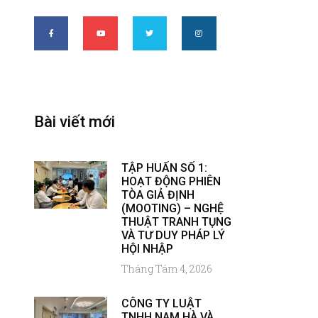
Bài viết mới
TẬP HUẤN SỐ 1:
HOẠT ĐỘNG PHIÊN
TÒA GIẢ ĐỊNH
(MOOTING) – NGHỆ
THUẬT TRANH TỤNG
VÀ TƯ DUY PHÁP LÝ
HỘI NHẬP
Tháng Tám 4, 2026
CÔNG TY LUẬT
TNHH NAM HÀ VÀ