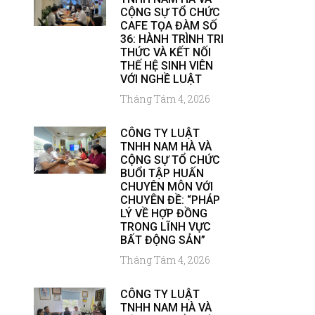
CỘNG SỰ TỔ CHỨC
CAFE TỌA ĐÀM SỐ
36: HÀNH TRÌNH TRI
THỨC VÀ KẾT NỐI
THẾ HỆ SINH VIÊN
VỚI NGHỀ LUẬT
Tháng Tám 4, 2026
CÔNG TY LUẬT
TNHH NAM HÀ VÀ
CỘNG SỰ TỔ CHỨC
BUỔI TẬP HUẤN
CHUYÊN MÔN VỚI
CHUYÊN ĐỀ: “PHÁP
LÝ VỀ HỢP ĐỒNG
TRONG LĨNH VỰC
BẤT ĐỘNG SẢN”
Tháng Tám 4, 2026
CÔNG TY LUẬT
TNHH NAM HÀ VÀ