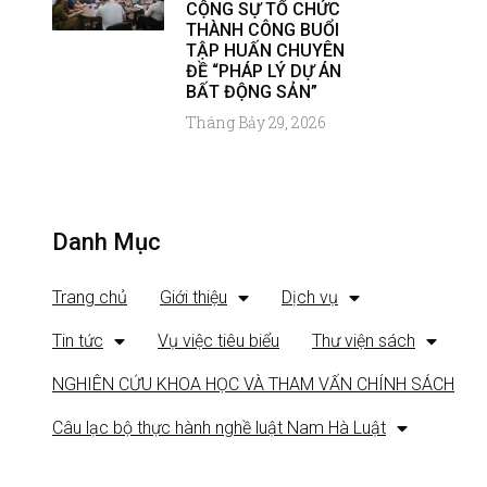
CỘNG SỰ TỔ CHỨC
THÀNH CÔNG BUỔI
TẬP HUẤN CHUYÊN
ĐỀ “PHÁP LÝ DỰ ÁN
BẤT ĐỘNG SẢN”
Tháng Bảy 29, 2026
Danh Mục
Trang chủ
Giới thiệu
Dịch vụ
Tin tức
Vụ việc tiêu biểu
Thư viện sách
NGHIÊN CỨU KHOA HỌC VÀ THAM VẤN CHÍNH SÁCH
Câu lạc bộ thực hành nghề luật Nam Hà Luật