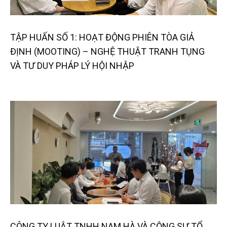
TẬP HUẤN SỐ 1: HOẠT ĐỘNG PHIÊN TÒA GIẢ
ĐỊNH (MOOTING) – NGHỆ THUẬT TRANH TỤNG
VÀ TƯ DUY PHÁP LÝ HỘI NHẬP
CÔNG TY LUẬT TNHH NAM HÀ VÀ CỘNG SỰ TỔ