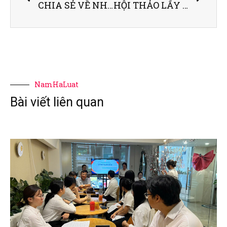
CHIA SẺ VỀ NHỮNG THÁCH THỨC KHI SỬ DỤNG TÀI SẢN TRÍ TUỆ – LS NGUYỄN TRI THẮNG
HỘI THẢO LẤY Ý KIẾN VỀ KHUNG PHÁP LÝ TÀI SẢN ẢO – LUẬT SƯ NGUYỄN TRI THẮNG THAM GIA THẢO LUẬN TẠI HỘI THẢO
NamHaLuat
Bài viết liên quan