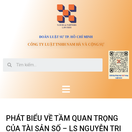
ĐOÀN LUẬT SƯ TP. HỒ CHÍ MINH
CÔNG TY LUẬT TNHH NAM HÀ VÀ CỘNG SỰ
PHÁT BIỂU VỀ TẦM QUAN TRỌNG
CỦA TÀI SẢN SỐ – LS NGUYỄN TRI