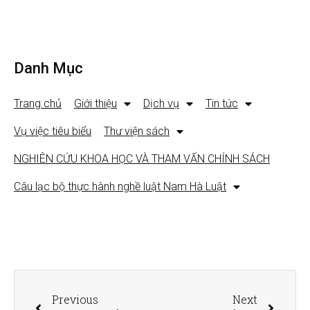
Danh Mục
Trang chủ
Giới thiệu
Dịch vụ
Tin tức
Vụ việc tiêu biểu
Thư viện sách
NGHIÊN CỨU KHOA HỌC VÀ THAM VẤN CHÍNH SÁCH
Câu lạc bộ thực hành nghề luật Nam Hà Luật
Previous
Next