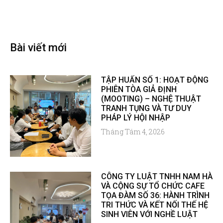
Bài viết mới
TẬP HUẤN SỐ 1: HOẠT ĐỘNG
PHIÊN TÒA GIẢ ĐỊNH
(MOOTING) – NGHỆ THUẬT
TRANH TỤNG VÀ TƯ DUY
PHÁP LÝ HỘI NHẬP
Tháng Tám 4, 2026
CÔNG TY LUẬT TNHH NAM HÀ
VÀ CỘNG SỰ TỔ CHỨC CAFE
TỌA ĐÀM SỐ 36: HÀNH TRÌNH
TRI THỨC VÀ KẾT NỐI THẾ HỆ
SINH VIÊN VỚI NGHỀ LUẬT