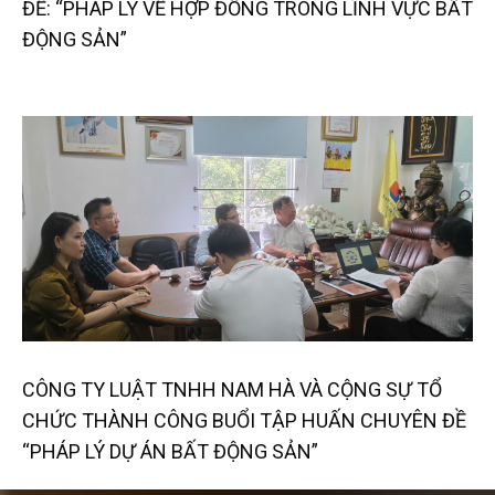
ĐỀ: “PHÁP LÝ VỀ HỢP ĐỒNG TRONG LĨNH VỰC BẤT
ĐỘNG SẢN”
CÔNG TY LUẬT TNHH NAM HÀ VÀ CỘNG SỰ TỔ
CHỨC THÀNH CÔNG BUỔI TẬP HUẤN CHUYÊN ĐỀ
“PHÁP LÝ DỰ ÁN BẤT ĐỘNG SẢN”