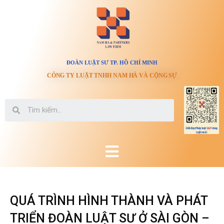
ĐOÀN LUẬT SƯ TP. HỒ CHÍ MINH
CÔNG TY LUẬT TNHH NAM HÀ VÀ CỘNG SỰ
QUÁ TRÌNH HÌNH THÀNH VÀ PHÁT
TRIỂN ĐOÀN LUẬT SƯ Ở SÀI GÒN –