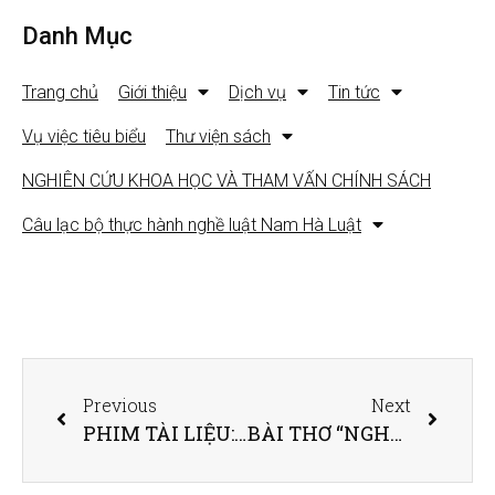
Danh Mục
Trang chủ
Giới thiệu
Dịch vụ
Tin tức
Vụ việc tiêu biểu
Thư viện sách
NGHIÊN CỨU KHOA HỌC VÀ THAM VẤN CHÍNH SÁCH
Câu lạc bộ thực hành nghề luật Nam Hà Luật
Previous
Next
PHIM TÀI LIỆU: LIÊN ĐOÀN LUẬT SƯ VIỆT NAM – VỮNG MỘT NIỀM TIN
BÀI THƠ “NGHỀ LUẬT SƯ”