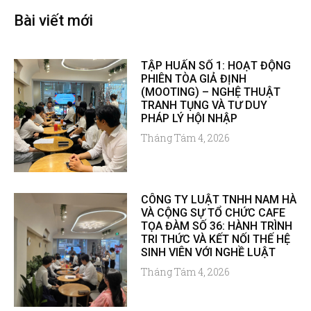
Bài viết mới
TẬP HUẤN SỐ 1: HOẠT ĐỘNG
PHIÊN TÒA GIẢ ĐỊNH
(MOOTING) – NGHỆ THUẬT
TRANH TỤNG VÀ TƯ DUY
PHÁP LÝ HỘI NHẬP
Tháng Tám 4, 2026
CÔNG TY LUẬT TNHH NAM HÀ
VÀ CỘNG SỰ TỔ CHỨC CAFE
TỌA ĐÀM SỐ 36: HÀNH TRÌNH
TRI THỨC VÀ KẾT NỐI THẾ HỆ
SINH VIÊN VỚI NGHỀ LUẬT
Tháng Tám 4, 2026