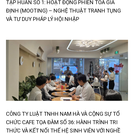
TẬP HUẤN SỐ 1: HOẠT ĐỘNG PHIÊN TÒA GIẢ
ĐỊNH (MOOTING) – NGHỆ THUẬT TRANH TỤNG
VÀ TƯ DUY PHÁP LÝ HỘI NHẬP
CÔNG TY LUẬT TNHH NAM HÀ VÀ CỘNG SỰ TỔ
CHỨC CAFE TỌA ĐÀM SỐ 36: HÀNH TRÌNH TRI
THỨC VÀ KẾT NỐI THẾ HỆ SINH VIÊN VỚI NGHỀ