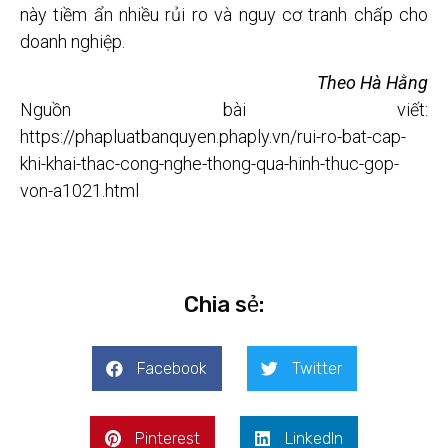
này tiềm ẩn nhiều rủi ro và nguy cơ tranh chấp cho
doanh nghiệp.
Theo Hà Hằng
Nguồn bài viết:
https://phapluatbanquyen.phaply.vn/rui-ro-bat-cap-
khi-khai-thac-cong-nghe-thong-qua-hinh-thuc-gop-
von-a1021.html
Chia sẻ:
Facebook
Twitter
Pinterest
LinkedIn