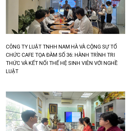
CÔNG TY LUẬT TNHH NAM HÀ VÀ CỘNG SỰ TỔ
CHỨC CAFE TỌA ĐÀM SỐ 36: HÀNH TRÌNH TRI
THỨC VÀ KẾT NỐI THẾ HỆ SINH VIÊN VỚI NGHỀ
LUẬT