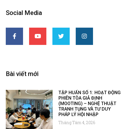
Social Media
Bài viết mới
TẬP HUẤN SỐ 1: HOẠT ĐỘNG
PHIÊN TÒA GIẢ ĐỊNH
(MOOTING) – NGHỆ THUẬT
TRANH TỤNG VÀ TƯ DUY
PHÁP LÝ HỘI NHẬP
Tháng Tám 4, 2026