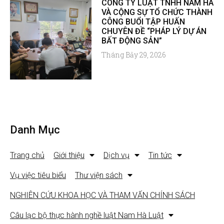
CÔNG TY LUẬT TNHH NAM HÀ
VÀ CỘNG SỰ TỔ CHỨC THÀNH
CÔNG BUỔI TẬP HUẤN
CHUYÊN ĐỀ “PHÁP LÝ DỰ ÁN
BẤT ĐỘNG SẢN”
Tháng Bảy 29, 2026
Danh Mục
Trang chủ
Giới thiệu
Dịch vụ
Tin tức
Vụ việc tiêu biểu
Thư viện sách
NGHIÊN CỨU KHOA HỌC VÀ THAM VẤN CHÍNH SÁCH
Câu lạc bộ thực hành nghề luật Nam Hà Luật