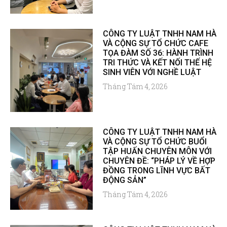
CÔNG TY LUẬT TNHH NAM HÀ
VÀ CỘNG SỰ TỔ CHỨC CAFE
TỌA ĐÀM SỐ 36: HÀNH TRÌNH
TRI THỨC VÀ KẾT NỐI THẾ HỆ
SINH VIÊN VỚI NGHỀ LUẬT
Tháng Tám 4, 2026
CÔNG TY LUẬT TNHH NAM HÀ
VÀ CỘNG SỰ TỔ CHỨC BUỔI
TẬP HUẤN CHUYÊN MÔN VỚI
CHUYÊN ĐỀ: “PHÁP LÝ VỀ HỢP
ĐỒNG TRONG LĨNH VỰC BẤT
ĐỘNG SẢN”
Tháng Tám 4, 2026