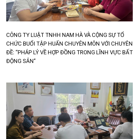
CÔNG TY LUẬT TNHH NAM HÀ VÀ CỘNG SỰ TỔ
CHỨC BUỔI TẬP HUẤN CHUYÊN MÔN VỚI CHUYÊN
ĐỀ: “PHÁP LÝ VỀ HỢP ĐỒNG TRONG LĨNH VỰC BẤT
ĐỘNG SẢN”