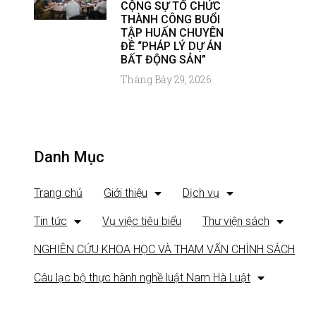
CỘNG SỰ TỔ CHỨC
THÀNH CÔNG BUỔI
TẬP HUẤN CHUYÊN
ĐỀ “PHÁP LÝ DỰ ÁN
BẤT ĐỘNG SẢN”
Tháng Bảy 29, 2026
Danh Mục
Trang chủ
Giới thiệu
Dịch vụ
Tin tức
Vụ việc tiêu biểu
Thư viện sách
NGHIÊN CỨU KHOA HỌC VÀ THAM VẤN CHÍNH SÁCH
Câu lạc bộ thực hành nghề luật Nam Hà Luật