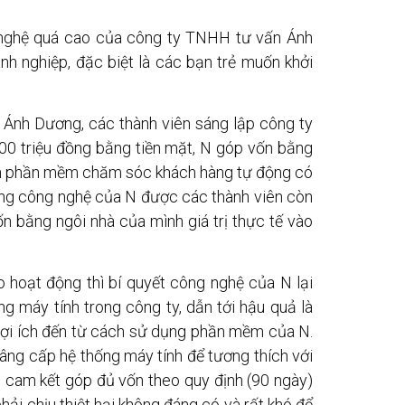
g nghệ quá cao của công ty TNHH tư vấn Ánh
h nghiệp, đặc biệt là các bạn trẻ muốn khởi
 Ánh Dương, các thành viên sáng lập công ty
00 triệu đồng bằng tiền mặt, N góp vốn bằng
nh phần mềm chăm sóc khách hàng tự động có
bằng công nghệ của N được các thành viên còn
 vốn bằng ngôi nhà của mình giá trị thực tế vào
o hoạt động thì bí quyết công nghệ của N lại
g máy tính trong công ty, dẫn tới hậu quả là
 lợi ích đến từ cách sử dụng phần mềm của N.
nâng cấp hệ thống máy tính để tương thích với
i cam kết góp đủ vốn theo quy định (90 ngày)
hải chịu thiệt hại không đáng có và rất khó để