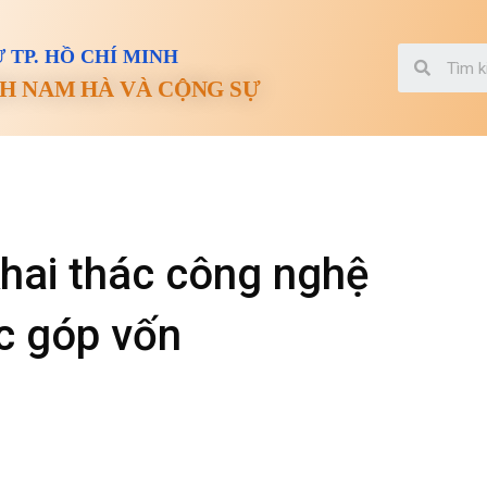
 TP. HỒ CHÍ MINH
H NAM HÀ VÀ CỘNG SỰ
 khai thác công nghệ
c góp vốn