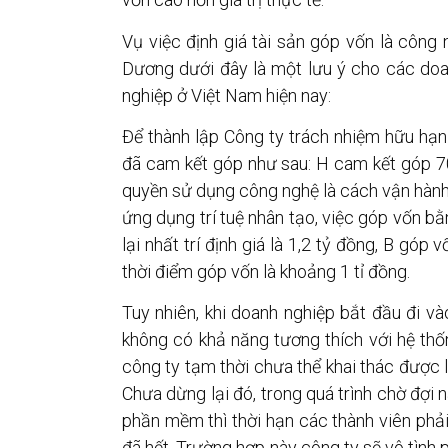
Vụ việc định giá tài sản góp vốn là côn
Dương dưới đây là một lưu ý cho các doan
nghiệp ở Việt Nam hiện nay:
Để thành lập Công ty trách nhiệm hữu hạn
đã cam kết góp như sau: H cam kết góp 7
quyền sử dụng công nghệ là cách vận hà
ứng dụng trí tuệ nhân tạo, việc góp vốn 
lại nhất trí định giá là 1,2 tỷ đồng, B góp
thời điểm góp vốn là khoảng 1 tỉ đồng.
Tuy nhiên, khi doanh nghiệp bắt đầu đi và
không có khả năng tương thích với hệ thốn
công ty tạm thời chưa thể khai thác được
Chưa dừng lại đó, trong quá trình chờ đợi 
phần mềm thì thời hạn các thành viên phả
đã hết. Trường hợp này công ty sẽ vô tình p