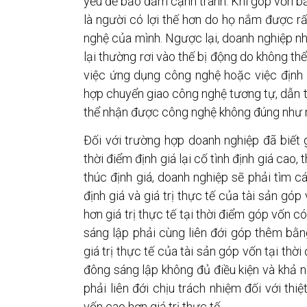
yếu để bảo đảm cạnh tranh. Khi góp vốn b
là người có lợi thế hơn do họ nắm được rất
nghệ của mình. Ngược lại, doanh nghiệp nh
lại thường rơi vào thế bị động do không thể
việc ứng dụng công nghệ hoặc việc định 
hợp chuyển giao công nghệ tương tự, dẫn t
thể nhận được công nghệ không đúng như 
Đối với trường hợp doanh nghiệp đã biết g
thời điểm định giá lại cố tình định giá cao, t
thúc định giá, doanh nghiệp sẽ phải tìm c
định giá và giá trị thực tế của tài sản góp
hơn giá trị thực tế tại thời điểm góp vốn c
sáng lập phải cùng liên đới góp thêm bằng
giá trị thực tế của tài sản góp vốn tại thời
đông sáng lập không đủ điều kiện và khả n
phải liên đới chịu trách nhiệm đối với thiệ
vốn cao hơn giá trị thực tế.