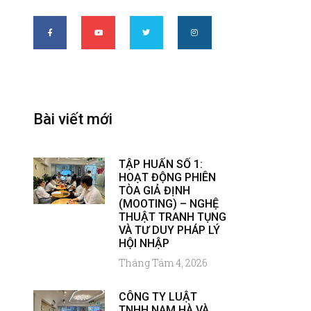
Bài viết mới
TẬP HUẤN SỐ 1:
HOẠT ĐỘNG PHIÊN
TÒA GIẢ ĐỊNH
(MOOTING) – NGHỆ
THUẬT TRANH TỤNG
VÀ TƯ DUY PHÁP LÝ
HỘI NHẬP
Tháng Tám 4, 2026
CÔNG TY LUẬT
TNHH NAM HÀ VÀ