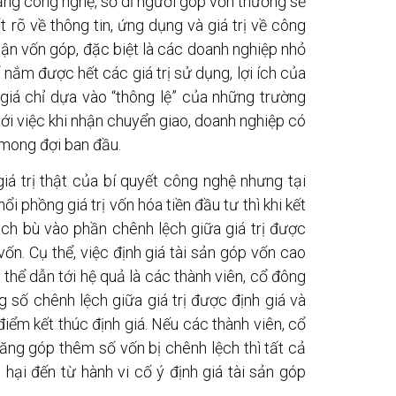
ằng công nghệ, sở dĩ người góp vốn thường sẽ
 rõ về thông tin, ứng dụng và giá trị về công
ận vốn góp, đặc biệt là các doanh nghiệp nhỏ
 nắm được hết các giá trị sử dụng, lợi ích của
giá chỉ dựa vào “thông lệ” của những trường
ới việc khi nhận chuyển giao, doanh nghiệp có
mong đợi ban đầu.
iá trị thật của bí quyết công nghệ nhưng tại
hổi phồng giá trị vốn hóa tiền đầu tư thì khi kết
ách bù vào phần chênh lệch giữa giá trị được
 vốn. Cụ thể, việc định giá tài sản góp vốn cao
ó thể dẫn tới hệ quả là các thành viên, cổ đông
 số chênh lệch giữa giá trị được định giá và
 điểm kết thúc định giá. Nếu các thành viên, cổ
ăng góp thêm số vốn bị chênh lệch thì tất cả
t hại đến từ hành vi cố ý định giá tài sản góp