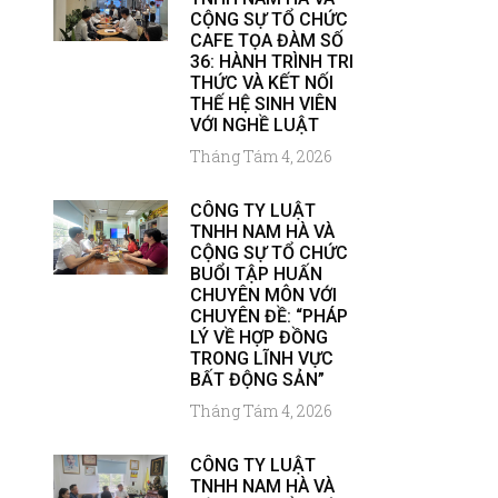
CỘNG SỰ TỔ CHỨC
CAFE TỌA ĐÀM SỐ
36: HÀNH TRÌNH TRI
THỨC VÀ KẾT NỐI
THẾ HỆ SINH VIÊN
VỚI NGHỀ LUẬT
Tháng Tám 4, 2026
CÔNG TY LUẬT
TNHH NAM HÀ VÀ
CỘNG SỰ TỔ CHỨC
BUỔI TẬP HUẤN
CHUYÊN MÔN VỚI
CHUYÊN ĐỀ: “PHÁP
LÝ VỀ HỢP ĐỒNG
TRONG LĨNH VỰC
BẤT ĐỘNG SẢN”
Tháng Tám 4, 2026
CÔNG TY LUẬT
TNHH NAM HÀ VÀ