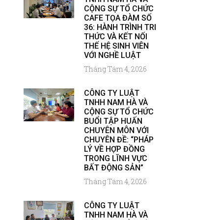
CỘNG SỰ TỔ CHỨC
CAFE TỌA ĐÀM SỐ
36: HÀNH TRÌNH TRI
THỨC VÀ KẾT NỐI
THẾ HỆ SINH VIÊN
VỚI NGHỀ LUẬT
Tháng Tám 4, 2026
CÔNG TY LUẬT
TNHH NAM HÀ VÀ
CỘNG SỰ TỔ CHỨC
BUỔI TẬP HUẤN
CHUYÊN MÔN VỚI
CHUYÊN ĐỀ: “PHÁP
LÝ VỀ HỢP ĐỒNG
TRONG LĨNH VỰC
BẤT ĐỘNG SẢN”
Tháng Tám 4, 2026
CÔNG TY LUẬT
TNHH NAM HÀ VÀ