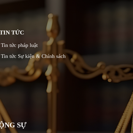
TIN TỨC
Tin tức pháp luật
Tin tức Sự kiện & Chính sách
CỘNG SỰ