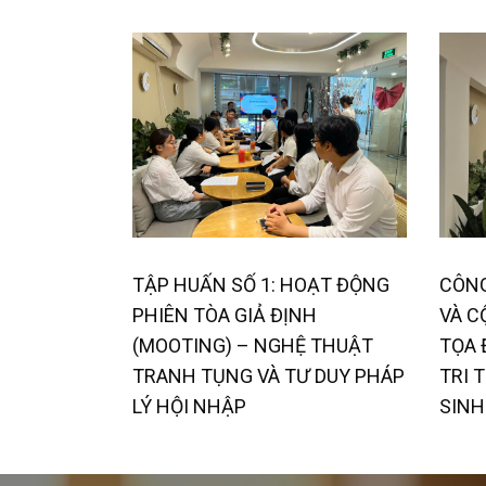
TẬP HUẤN SỐ 1: HOẠT ĐỘNG
CÔNG
PHIÊN TÒA GIẢ ĐỊNH
VÀ C
(MOOTING) – NGHỆ THUẬT
TỌA 
TRANH TỤNG VÀ TƯ DUY PHÁP
TRI 
LÝ HỘI NHẬP
SINH