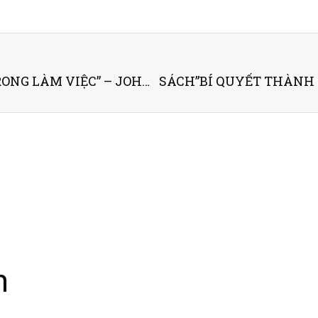
SÁCH “17 NGUYÊN TẮC VÀNG TRONG LÀM VIỆC” – JOHN C.MAXWELL
n