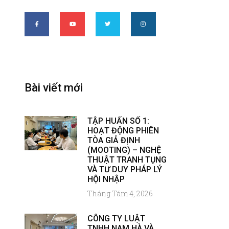
Bài viết mới
TẬP HUẤN SỐ 1:
HOẠT ĐỘNG PHIÊN
TÒA GIẢ ĐỊNH
(MOOTING) – NGHỆ
THUẬT TRANH TỤNG
VÀ TƯ DUY PHÁP LÝ
HỘI NHẬP
Tháng Tám 4, 2026
CÔNG TY LUẬT
TNHH NAM HÀ VÀ