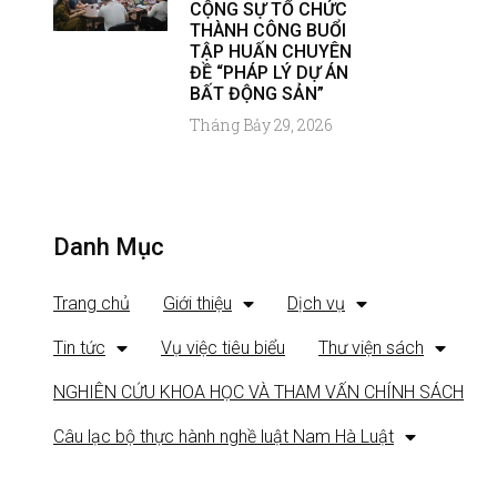
CỘNG SỰ TỔ CHỨC
THÀNH CÔNG BUỔI
TẬP HUẤN CHUYÊN
ĐỀ “PHÁP LÝ DỰ ÁN
BẤT ĐỘNG SẢN”
Tháng Bảy 29, 2026
Danh Mục
Trang chủ
Giới thiệu
Dịch vụ
Tin tức
Vụ việc tiêu biểu
Thư viện sách
NGHIÊN CỨU KHOA HỌC VÀ THAM VẤN CHÍNH SÁCH
Câu lạc bộ thực hành nghề luật Nam Hà Luật