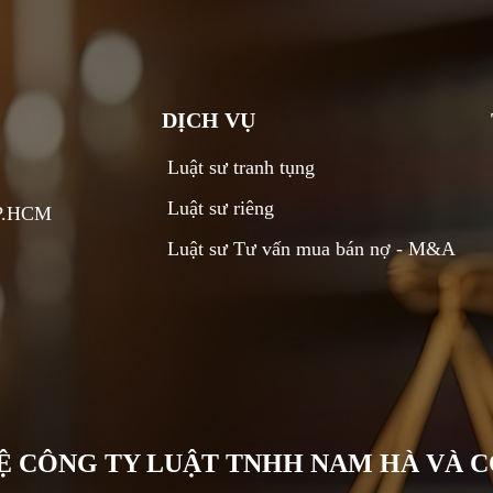
DỊCH VỤ
Luật sư tranh tụng
Luật sư riêng
TP.HCM
Luật sư Tư vấn mua bán nợ - M&A
Ệ CÔNG TY LUẬT TNHH NAM HÀ VÀ 