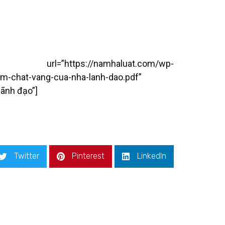
tps://namhaluat.com/wp-
m-chat-vang-cua-nha-lanh-dao.pdf”
lãnh đạo”]
Twitter
Pinterest
LinkedIn