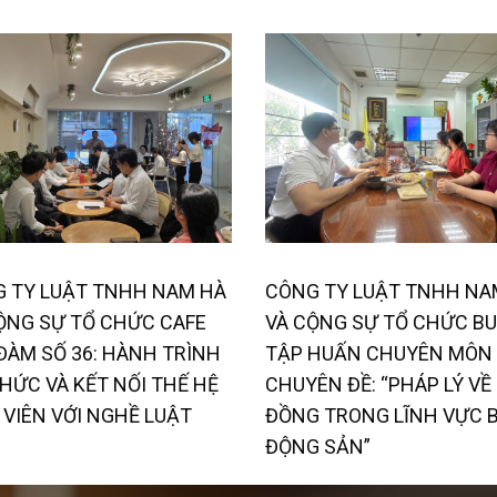
 TY LUẬT TNHH NAM HÀ
CÔNG TY LUẬT TNHH NA
ỘNG SỰ TỔ CHỨC CAFE
VÀ CỘNG SỰ TỔ CHỨC BU
ĐÀM SỐ 36: HÀNH TRÌNH
TẬP HUẤN CHUYÊN MÔN 
THỨC VÀ KẾT NỐI THẾ HỆ
CHUYÊN ĐỀ: “PHÁP LÝ VỀ
 VIÊN VỚI NGHỀ LUẬT
ĐỒNG TRONG LĨNH VỰC 
ĐỘNG SẢN”