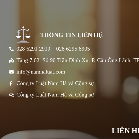
THÔNG TIN LIÊN HỆ
028 6291 2919 – 028 6295 8905
Tầng 7.02, Số 90 Trần Đình Xu, P. Cầu Ông Lãnh, 
info@namhaluat.com
Công ty Luật Nam Hà và Cộng sự
Công ty Luật Nam Hà và Cộng sự
LIÊN H