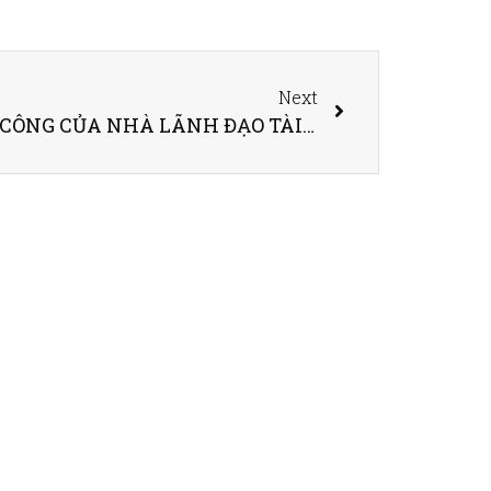
Next
SÁCH”BÍ QUYẾT THÀNH CÔNG CỦA NHÀ LÃNH ĐẠO TÀI NĂNG” – KEN BLANCHARD & MARC MUCHNICK