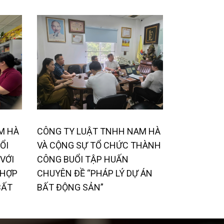
M HÀ
CÔNG TY LUẬT TNHH NAM HÀ
ỔI
VÀ CỘNG SỰ TỔ CHỨC THÀNH
VỚI
CÔNG BUỔI TẬP HUẤN
 HỢP
CHUYÊN ĐỀ “PHÁP LÝ DỰ ÁN
BẤT
BẤT ĐỘNG SẢN”