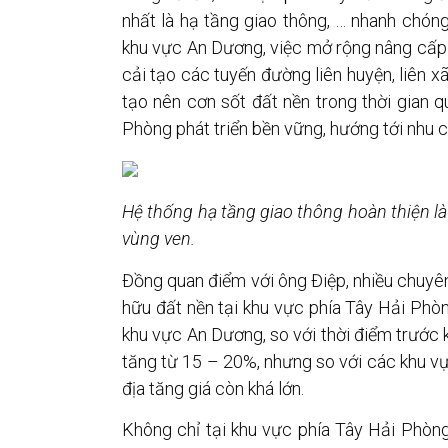
nhất là hạ tầng giao thông, … nhanh chóng 
khu vực An Dương, việc mở rộng nâng cấp c
cải tạo các tuyến đường liên huyện, liên x
tạo nên cơn sốt đất nền trong thời gian 
Phòng phát triển bền vững, hướng tới nhu c
Hệ thống hạ tầng giao thông hoàn thiện là
vùng ven.
Đồng quan điểm với ông Điệp, nhiều chuyên 
hữu đất nền tại khu vực phía Tây Hải Phòn
khu vực An Dương, so với thời điểm trước k
tăng từ 15 – 20%, nhưng so với các khu vự
địa tăng giá còn khá lớn.
Không chỉ tại khu vực phía Tây Hải Phòng