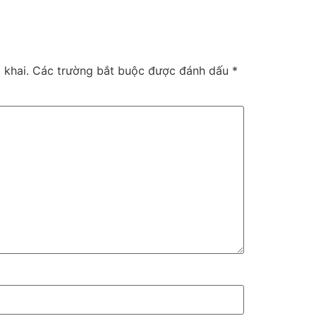
 khai.
Các trường bắt buộc được đánh dấu
*