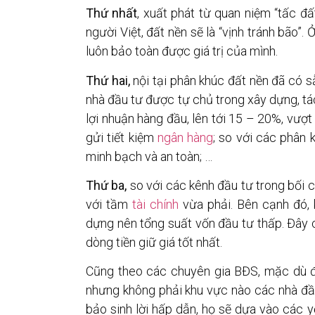
Thứ nhất
, xuất phát từ quan niệm “tấc đấ
người Việt, đất nền sẽ là “vịnh tránh bão”.
luôn bảo toàn được giá trị của mình.
Thứ hai,
nội tại phân khúc đất nền đã có s
nhà đầu tư được tự chủ trong xây dựng, tác
lợi nhuận hàng đầu, lên tới 15 – 20%, vượ
gửi tiết kiệm
ngân hàng
; so với các phân 
minh bạch và an toàn; …
Thứ ba,
so với các kênh đầu tư trong bối cả
với tầm
tài chính
vừa phải. Bên cạnh đó,
dựng nên tổng suất vốn đầu tư thấp. Đây 
dòng tiền giữ giá tốt nhất.
Cũng theo các chuyên gia BĐS, mặc dù đấ
nhưng không phải khu vực nào các nhà đầ
bảo sinh lời hấp dẫn, họ sẽ dựa vào các y