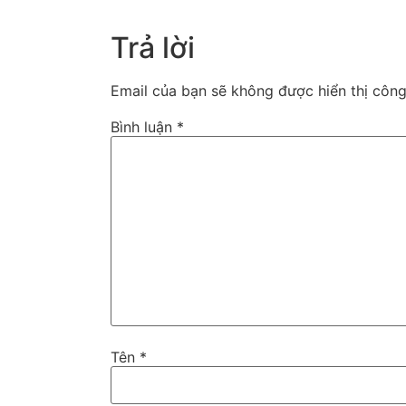
Trả lời
Email của bạn sẽ không được hiển thị công
Bình luận
*
Tên
*