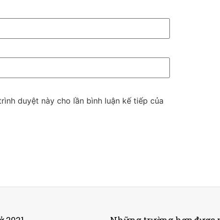
trình duyệt này cho lần bình luận kế tiếp của