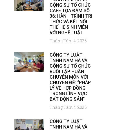
CỘNG SỰ TỔ CHỨC
CAFE TỌA ĐÀM SỐ
36: HÀNH TRÌNH TRI
THỨC VÀ KẾT NỐI
THẾ HỆ SINH VIÊN
VỚI NGHỀ LUẬT
Tháng Tám 4, 2026
CÔNG TY LUẬT
TNHH NAM HÀ VÀ
CỘNG SỰ TỔ CHỨC
BUỔI TẬP HUẤN
CHUYÊN MÔN VỚI
CHUYÊN ĐỀ: “PHÁP
LÝ VỀ HỢP ĐỒNG
TRONG LĨNH VỰC
BẤT ĐỘNG SẢN”
Tháng Tám 4, 2026
CÔNG TY LUẬT
TNHH NAM HÀ VÀ