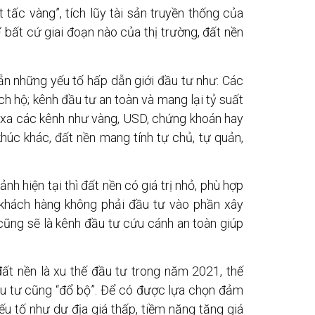
t tấc vàng”, tích lũy tài sản truyền thống của
 Ở bất cứ giai đoạn nào của thị trường, đất nền
ẵn những yếu tố hấp dẫn giới đầu tư như: Các
h hộ; kênh đầu tư an toàn và mang lại tỷ suất
t xa các kênh như vàng, USD, chứng khoán hay
khúc khác, đất nền mang tính tự chủ, tự quản,
nh hiện tại thì đất nền có giá trị nhỏ, phù hợp
 khách hàng không phải đầu tư vào phần xây
cũng sẽ là kênh đầu tư cứu cánh an toàn giúp
t nền là xu thế đầu tư trong năm 2021, thế
u tư cũng “đổ bộ”. Để có được lựa chọn đảm
ếu tố như dư địa giá thấp, tiềm năng tăng giá