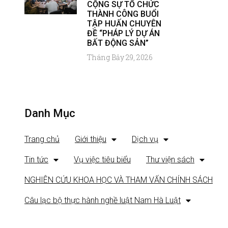
CỘNG SỰ TỔ CHỨC
THÀNH CÔNG BUỔI
TẬP HUẤN CHUYÊN
ĐỀ “PHÁP LÝ DỰ ÁN
BẤT ĐỘNG SẢN”
Tháng Bảy 29, 2026
Danh Mục
Trang chủ
Giới thiệu
Dịch vụ
Tin tức
Vụ việc tiêu biểu
Thư viện sách
NGHIÊN CỨU KHOA HỌC VÀ THAM VẤN CHÍNH SÁCH
Câu lạc bộ thực hành nghề luật Nam Hà Luật