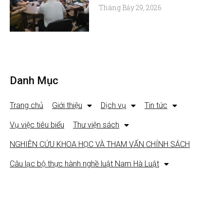
Tháng Bảy 29, 2026
Danh Mục
Trang chủ
Giới thiệu
Dịch vụ
Tin tức
Vụ việc tiêu biểu
Thư viện sách
NGHIÊN CỨU KHOA HỌC VÀ THAM VẤN CHÍNH SÁCH
Câu lạc bộ thực hành nghề luật Nam Hà Luật