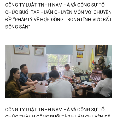
CÔNG TY LUẬT TNHH NAM HÀ VÀ CỘNG SỰ TỔ
CHỨC BUỔI TẬP HUẤN CHUYÊN MÔN VỚI CHUYÊN
ĐỀ: “PHÁP LÝ VỀ HỢP ĐỒNG TRONG LĨNH VỰC BẤT
ĐỘNG SẢN”
CÔNG TY LUẬT TNHH NAM HÀ VÀ CỘNG SỰ TỔ
CHỨC THÀNH CÔNG BUỔI TẬP HUẤN CHUYÊN ĐỀ