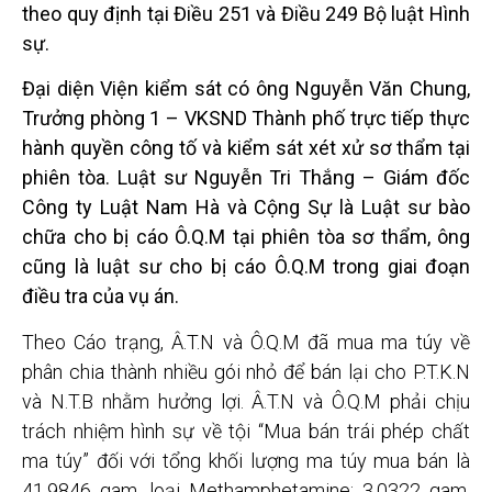
theo quy định tại Điều 251 và Điều 249 Bộ luật Hình
sự.
Đại diện Viện kiểm sát có ông Nguyễn Văn Chung,
Trưởng phòng 1 – VKSND Thành phố trực tiếp thực
hành quyền công tố và kiểm sát xét xử sơ thẩm tại
phiên tòa. Luật sư Nguyễn Tri Thắng – Giám đốc
Công ty Luật Nam Hà và Cộng Sự là Luật sư bào
chữa cho bị cáo Ô.Q.M tại phiên tòa sơ thẩm, ông
cũng là luật sư cho bị cáo Ô.Q.M trong giai đoạn
điều tra của vụ án.
Theo Cáo trạng, Â.T.N và Ô.Q.M đã mua ma túy về
phân chia thành nhiều gói nhỏ để bán lại cho P.T.K.N
và N.T.B nhằm hưởng lợi. Â.T.N và Ô.Q.M phải chịu
trách nhiệm hình sự về tội “Mua bán trái phép chất
ma túy” đối với tổng khối lượng ma túy mua bán là
41,9846 gam, loại Methamphetamine; 3,0322 gam,