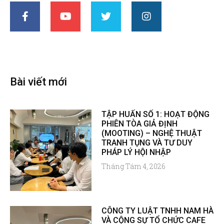
Bài viết mới
TẬP HUẤN SỐ 1: HOẠT ĐỘNG
PHIÊN TÒA GIẢ ĐỊNH
(MOOTING) – NGHỆ THUẬT
TRANH TỤNG VÀ TƯ DUY
PHÁP LÝ HỘI NHẬP
Tháng Tám 4, 2026
CÔNG TY LUẬT TNHH NAM HÀ
VÀ CỘNG SỰ TỔ CHỨC CAFE