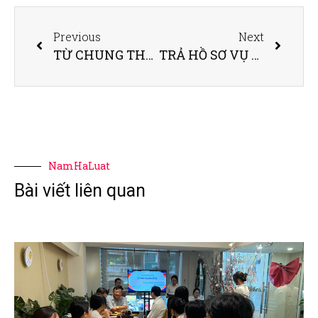
Previous
Next
TỪ CHUNG THÂN GIẢM XUỐNG 20 NĂM TÙ – HĐXX CẤP PHÚC THẨM GHI NHẬN QUAN ĐIỂM BÀO CHỮA CỦA LUẬT SƯ CÔNG TY LUẬT NAM HÀ VÀ CỘNG SỰ
TRẢ HỒ SƠ VỤ ÁN LỪA ĐẢO HƠN 38 TỶ ĐỒNG – HĐXX PHÚC THẨM GHI NHẬN QUAN ĐIỂM BÀO CHỮA CỦA LUẬT SƯ CÔNG TY LUẬT NAM HÀ
NamHaLuat
Bài viết liên quan