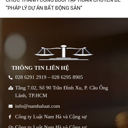
“PHÁP LÝ DỰ ÁN BẤT ĐỘNG SẢN”
THÔNG TIN LIÊN HỆ
028 6291 2919 – 028 6295 8905
Tầng 7.02, Số 90 Trần Đình Xu, P. Cầu Ông
Lãnh, TP.HCM
info@namhaluat.com
Công ty Luật Nam Hà và Cộng sự
Công ty Luật Nam Hà và Cộng sự