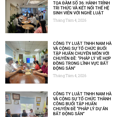
TỌA ĐÀM SỐ 36: HÀNH TRÌNH
TRI THỨC VÀ KẾT NỐI THẾ HỆ
SINH VIÊN VỚI NGHỀ LUẬT
Tháng Tám 4, 2026
CÔNG TY LUẬT TNHH NAM HÀ
VÀ CỘNG SỰ TỔ CHỨC BUỔI
TẬP HUẤN CHUYÊN MÔN VỚI
CHUYÊN ĐỀ: “PHÁP LÝ VỀ HỢP
ĐỒNG TRONG LĨNH VỰC BẤT
ĐỘNG SẢN”
Tháng Tám 4, 2026
CÔNG TY LUẬT TNHH NAM HÀ
VÀ CỘNG SỰ TỔ CHỨC THÀNH
CÔNG BUỔI TẬP HUẤN
CHUYÊN ĐỀ “PHÁP LÝ DỰ ÁN
BẤT ĐỘNG SẢN”