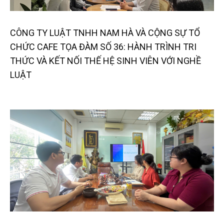
CÔNG TY LUẬT TNHH NAM HÀ VÀ CỘNG SỰ TỔ
CHỨC CAFE TỌA ĐÀM SỐ 36: HÀNH TRÌNH TRI
THỨC VÀ KẾT NỐI THẾ HỆ SINH VIÊN VỚI NGHỀ
LUẬT