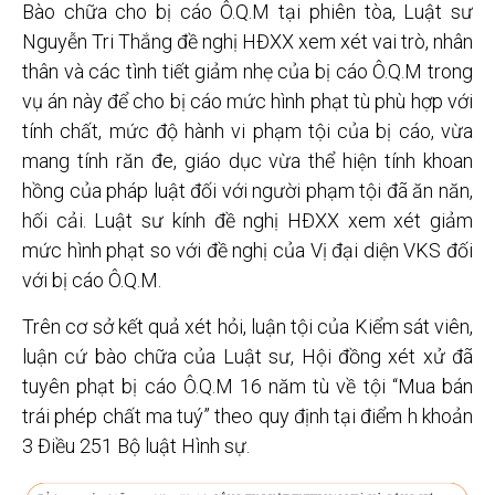
Bào chữa cho bị cáo Ô.Q.M tại phiên tòa, Luật sư
Nguyễn Tri Thắng đề nghị HĐXX xem xét vai trò, nhân
thân và các tình tiết giảm nhẹ của bị cáo Ô.Q.M trong
vụ án này để cho bị cáo mức hình phạt tù phù hợp với
tính chất, mức độ hành vi phạm tội của bị cáo, vừa
mang tính răn đe, giáo dục vừa thể hiện tính khoan
hồng của pháp luật đối với người phạm tội đã ăn năn,
hối cải. Luật sư kính đề nghị HĐXX xem xét giảm
mức hình phạt so với đề nghị của Vị đại diện VKS đối
với bị cáo Ô.Q.M.
Trên cơ sở kết quả xét hỏi, luận tội của Kiểm sát viên,
luận cứ bào chữa của Luật sư, Hội đồng xét xử đã
tuyên phạt bị cáo Ô.Q.M 16 năm tù về tội “Mua bán
trái phép chất ma tuý” theo quy định tại điểm h khoản
3 Điều 251 Bộ luật Hình sự.