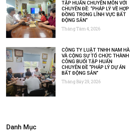
TẬP HUẤN CHUYÊN MÔN VỚI
CHUYÊN ĐỀ: “PHÁP LÝ VỀ HỢP
ĐỒNG TRONG LĨNH VỰC BẤT
ĐỘNG SẢN”
Tháng Tám 4, 2026
CÔNG TY LUẬT TNHH NAM HÀ
VÀ CỘNG SỰ TỔ CHỨC THÀNH
CÔNG BUỔI TẬP HUẤN
CHUYÊN ĐỀ “PHÁP LÝ DỰ ÁN
BẤT ĐỘNG SẢN”
Tháng Bảy 29, 2026
Danh Mục