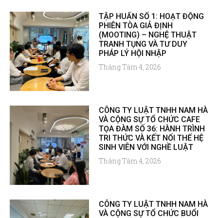
TẬP HUẤN SỐ 1: HOẠT ĐỘNG
PHIÊN TÒA GIẢ ĐỊNH
(MOOTING) – NGHỆ THUẬT
TRANH TỤNG VÀ TƯ DUY
PHÁP LÝ HỘI NHẬP
Tháng Tám 4, 2026
CÔNG TY LUẬT TNHH NAM HÀ
VÀ CỘNG SỰ TỔ CHỨC CAFE
TỌA ĐÀM SỐ 36: HÀNH TRÌNH
TRI THỨC VÀ KẾT NỐI THẾ HỆ
SINH VIÊN VỚI NGHỀ LUẬT
Tháng Tám 4, 2026
CÔNG TY LUẬT TNHH NAM HÀ
VÀ CỘNG SỰ TỔ CHỨC BUỔI