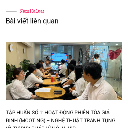
NamHaLuat
Bài viết liên quan
TẬP HUẤN SỐ 1: HOẠT ĐỘNG PHIÊN TÒA GIẢ
ĐỊNH (MOOTING) – NGHỆ THUẬT TRANH TỤNG