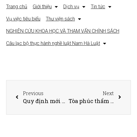
Trang chủ
Giới thiệu
Dịch vụ
Tin tức
Vụ việc tiêu biểu
Thư viện sách
NGHIÊN CỨU KHOA HỌC VÀ THAM VẤN CHÍNH SÁCH
Câu lạc bộ thực hành nghề luật Nam Hà Luật
Previous
Next
Quy định mới về cách tính tiền lương làm thêm giờ, hình thức trả lương
Tòa phúc thẩm bị ‘tuýt còi’ vì chưa đánh giá hết chứng cứ