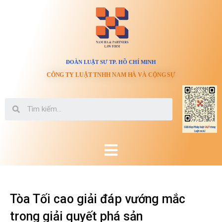
ĐOÀN LUẬT SƯ TP. HỒ CHÍ MINH
CÔNG TY LUẬT TNHH NAM HÀ VÀ CỘNG SỰ
Tòa Tối cao giải đáp vướng mắc
trong giải quyết phá sản