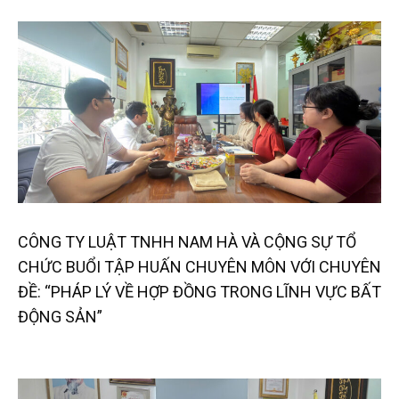
CÔNG TY LUẬT TNHH NAM HÀ VÀ CỘNG SỰ TỔ
CHỨC BUỔI TẬP HUẤN CHUYÊN MÔN VỚI CHUYÊN
ĐỀ: “PHÁP LÝ VỀ HỢP ĐỒNG TRONG LĨNH VỰC BẤT
ĐỘNG SẢN”