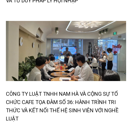
VÀ TƯ DUY PHÁP LÝ HỘI NHẬP
CÔNG TY LUẬT TNHH NAM HÀ VÀ CỘNG SỰ TỔ
CHỨC CAFE TỌA ĐÀM SỐ 36: HÀNH TRÌNH TRI
THỨC VÀ KẾT NỐI THẾ HỆ SINH VIÊN VỚI NGHỀ
LUẬT