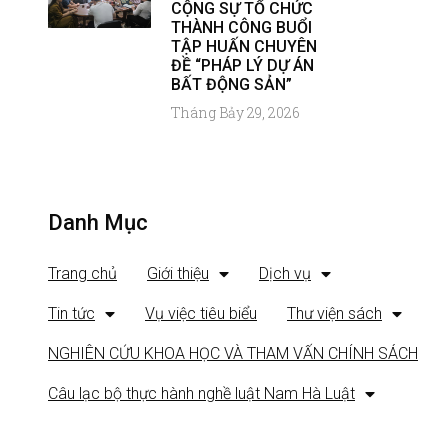
CỘNG SỰ TỔ CHỨC
THÀNH CÔNG BUỔI
TẬP HUẤN CHUYÊN
ĐỀ “PHÁP LÝ DỰ ÁN
BẤT ĐỘNG SẢN”
Tháng Bảy 29, 2026
Danh Mục
Trang chủ
Giới thiệu
Dịch vụ
Tin tức
Vụ việc tiêu biểu
Thư viện sách
NGHIÊN CỨU KHOA HỌC VÀ THAM VẤN CHÍNH SÁCH
Câu lạc bộ thực hành nghề luật Nam Hà Luật