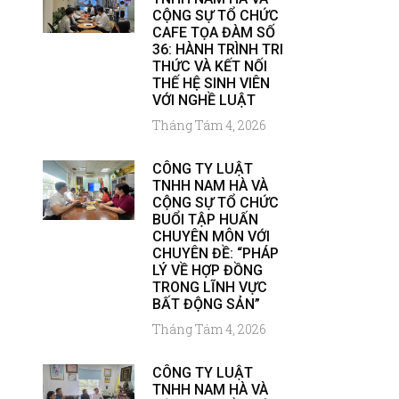
CỘNG SỰ TỔ CHỨC
CAFE TỌA ĐÀM SỐ
36: HÀNH TRÌNH TRI
THỨC VÀ KẾT NỐI
THẾ HỆ SINH VIÊN
VỚI NGHỀ LUẬT
Tháng Tám 4, 2026
CÔNG TY LUẬT
TNHH NAM HÀ VÀ
CỘNG SỰ TỔ CHỨC
BUỔI TẬP HUẤN
CHUYÊN MÔN VỚI
CHUYÊN ĐỀ: “PHÁP
LÝ VỀ HỢP ĐỒNG
TRONG LĨNH VỰC
BẤT ĐỘNG SẢN”
Tháng Tám 4, 2026
CÔNG TY LUẬT
TNHH NAM HÀ VÀ