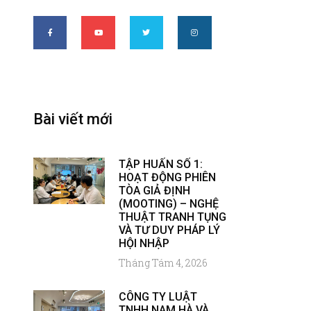
Bài viết mới
TẬP HUẤN SỐ 1:
HOẠT ĐỘNG PHIÊN
TÒA GIẢ ĐỊNH
(MOOTING) – NGHỆ
THUẬT TRANH TỤNG
VÀ TƯ DUY PHÁP LÝ
HỘI NHẬP
Tháng Tám 4, 2026
CÔNG TY LUẬT
TNHH NAM HÀ VÀ