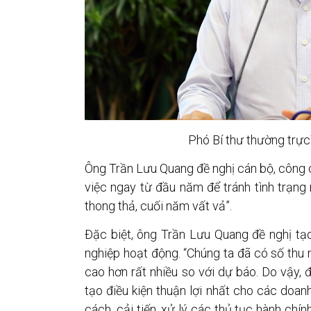
Phó Bí thư thường trự
Ông Trần Lưu Quang đề nghị cán bộ, công 
việc ngay từ đầu năm để tránh tình trạng
thong thả, cuối năm vất vả”.
Đặc biệt, ông Trần Lưu Quang đề nghị tạo
nghiệp hoạt động. “Chúng ta đã có số thu
cao hơn rất nhiều so với dự báo. Do vậy, 
tạo điều kiện thuận lợi nhất cho các doanh
cách, cải tiến, xử lý các thủ tục hành chí