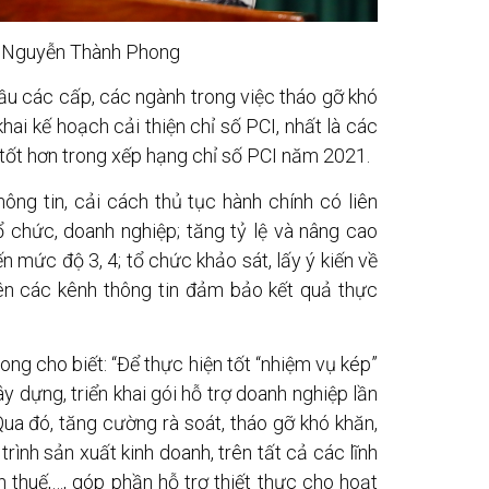
 Nguyễn Thành Phong
ầu các cấp, các ngành trong việc tháo gỡ khó
hai kế hoạch cải thiện chỉ số PCI, nhất là các
 tốt hơn trong xếp hạng chỉ số PCI năm 2021.
g tin, cải cách thủ tục hành chính có liên
 chức, doanh nghiệp; tăng tỷ lệ và nâng cao
 mức độ 3, 4; tổ chức khảo sát, lấy ý kiến về
rên các kênh thông tin đảm bảo kết quả thực
 cho biết: “Để thực hiện tốt “nhiệm vụ kép”
y dựng, triển khai gói hỗ trợ doanh nghiệp lần
ua đó, tăng cường rà soát, tháo gỡ khó khăn,
ình sản xuất kinh doanh, trên tất cả các lĩnh
h thuế,…, góp phần hỗ trợ thiết thực cho hoạt