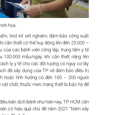
inh họa.
hẩm, test kit xét nghiệm; đảm bảo công suất
hi cần thiết có thể huy động lên đến 25.000 –
u của các bệnh viện công lập, trung tâm y tế
 100.000 mẫu/ngày; khi cần thiết nâng lên
ách ly y tế cho các đối tượng có nguy cơ lây
oạch đã xây dựng của TP về đảm bảo điều trị
nh hoặc tình huống có đến 100 – 200 người
 vật chất, thuốc men, trang thiết bị bảo hộ để
iều kiện dịch bệnh như hiện nay, TP HCM cần
c hiện có hiệu quả chủ đề năm 2021 “Năm xây