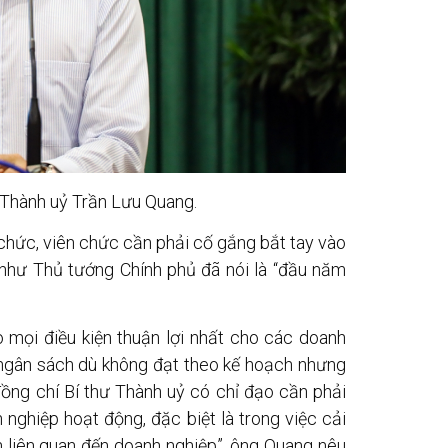
cThành uỷ Trần Lưu Quang.
chức, viên chức cần phải cố gắng bắt tay vào
 như Thủ tướng Chính phủ đã nói là “đầu năm
 mọi điều kiện thuận lợi nhất cho các doanh
 ngân sách dù không đạt theo kế hoạch nhưng
đồng chí Bí thư Thành uỷ có chỉ đạo cần phải
 nghiệp hoạt động, đặc biệt là trong việc cải
nh liên quan đến doanh nghiệp”, ông Quang nêu