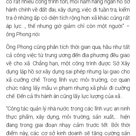
có rất nhiều công trình tồn, mỗi năm hàng ngàn hồ sơ
hành chính về đất đai, xây dựng, việc đi tuần tra, kiểm
tra ở những ấp có diện tích rộng hơn xã khác cũng rất
áp lực…, thế nhưng giờ giảm chỉ còn một người” –
ông Phong nói.
Ông Phong cũng phân tích thời gian qua, hầu như tất
cả công việc từ trung ương đến địa phương đều giao
về cho xã. Chẳng hạn, một công trình được Sở Xây
dựng lập hồ sơ xây dựng sai phép nhưng lại giao cho
xã cưỡng chế. Trong lĩnh vực môi trường, cơ quan
chức năng lấy mẫu vi phạm nhưng xã phải đi cưỡng
chế. Đến cả thi hành án cũng lấy lực lượng của xã…
“Công tác quản lý nhà nước trong các lĩnh vực an ninh
thực phẩm, xây dựng, môi trường, sản xuất,… hiện
đang trong giai đoạn nhạy cảm trước tết. Bởi thời
điểm này, các cơ sở kinh doanh sẽ tăng cường sản