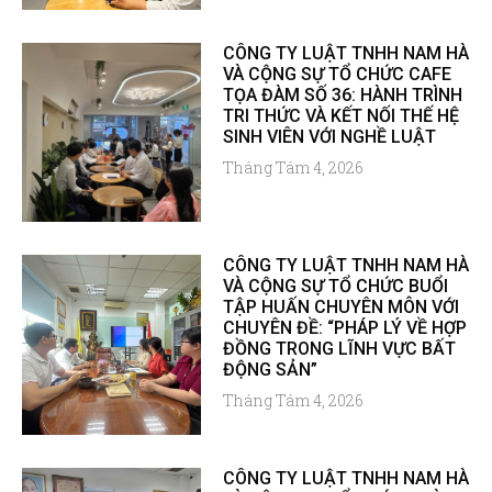
CÔNG TY LUẬT TNHH NAM HÀ
VÀ CỘNG SỰ TỔ CHỨC CAFE
TỌA ĐÀM SỐ 36: HÀNH TRÌNH
TRI THỨC VÀ KẾT NỐI THẾ HỆ
SINH VIÊN VỚI NGHỀ LUẬT
Tháng Tám 4, 2026
CÔNG TY LUẬT TNHH NAM HÀ
VÀ CỘNG SỰ TỔ CHỨC BUỔI
TẬP HUẤN CHUYÊN MÔN VỚI
CHUYÊN ĐỀ: “PHÁP LÝ VỀ HỢP
ĐỒNG TRONG LĨNH VỰC BẤT
ĐỘNG SẢN”
Tháng Tám 4, 2026
CÔNG TY LUẬT TNHH NAM HÀ