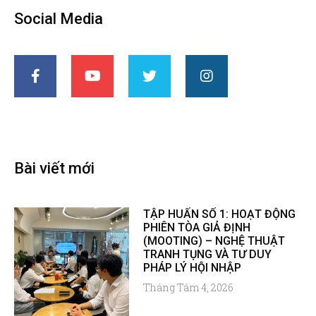
Social Media
Bài viết mới
TẬP HUẤN SỐ 1: HOẠT ĐỘNG
PHIÊN TÒA GIẢ ĐỊNH
(MOOTING) – NGHỆ THUẬT
TRANH TỤNG VÀ TƯ DUY
PHÁP LÝ HỘI NHẬP
Tháng Tám 4, 2026