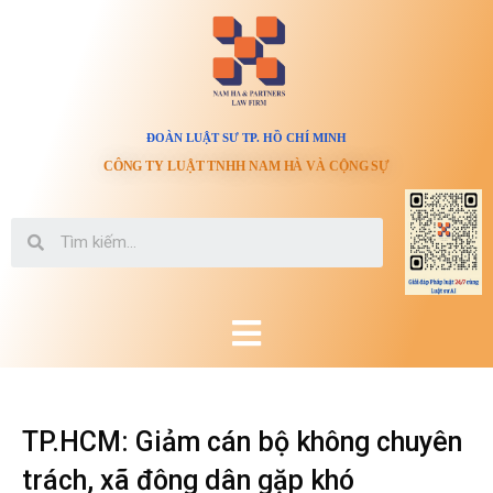
ĐOÀN LUẬT SƯ TP. HỒ CHÍ MINH
CÔNG TY LUẬT TNHH NAM HÀ VÀ CỘNG SỰ
TP.HCM: Giảm cán bộ không chuyên
trách, xã đông dân gặp khó