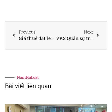
Previous
Next
Giá thuê đất leo cao, leo nhanh: Lo “đại bàng” chạy, cần có “lệnh” hãm tăng
VKS Quân sự truy tố tổng giám đốc khách sạn Bavico
NamHaLuat
Bài viết liên quan