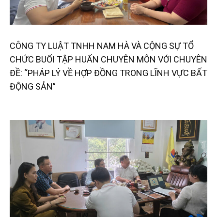
CÔNG TY LUẬT TNHH NAM HÀ VÀ CỘNG SỰ TỔ
CHỨC BUỔI TẬP HUẤN CHUYÊN MÔN VỚI CHUYÊN
ĐỀ: “PHÁP LÝ VỀ HỢP ĐỒNG TRONG LĨNH VỰC BẤT
ĐỘNG SẢN”