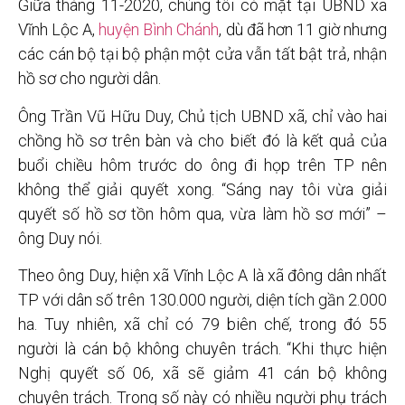
Giữa tháng 11-2020, chúng tôi có mặt tại UBND xã
Vĩnh Lộc A,
huyện Bình Chánh
, dù đã hơn 11 giờ nhưng
các cán bộ tại bộ phận một cửa vẫn tất bật trả, nhận
hồ sơ cho người dân.
Ông Trần Vũ Hữu Duy, Chủ tịch UBND xã, chỉ vào hai
chồng hồ sơ trên bàn và cho biết đó là kết quả của
buổi chiều hôm trước do ông đi họp trên TP nên
không thể giải quyết xong. “Sáng nay tôi vừa giải
quyết số hồ sơ tồn hôm qua, vừa làm hồ sơ mới” –
ông Duy nói.
Theo ông Duy, hiện xã Vĩnh Lộc A là xã đông dân nhất
TP với dân số trên 130.000 người, diện tích gần 2.000
ha. Tuy nhiên, xã chỉ có 79 biên chế, trong đó 55
người là cán bộ không chuyên trách. “Khi thực hiện
Nghị quyết số 06, xã sẽ giảm 41 cán bộ không
chuyên trách. Trong số này có nhiều người phụ trách