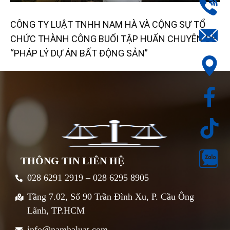
CÔNG TY LUẬT TNHH NAM HÀ VÀ CỘNG SỰ TỔ
CHỨC THÀNH CÔNG BUỔI TẬP HUẤN CHUYÊN ĐỀ
“PHÁP LÝ DỰ ÁN BẤT ĐỘNG SẢN”
THÔNG TIN LIÊN HỆ
028 6291 2919 – 028 6295 8905
Tầng 7.02, Số 90 Trần Đình Xu, P. Cầu Ông
Lãnh, TP.HCM
info@namhaluat.com