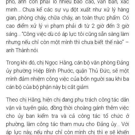
phố, anh còn phải lo nhiều báo cáo, văn bản, xác
minh… Chưa kể các sự vụ đột xuất như xử lý hàng
gian, phòng cháy, chữa cháy, an toàn thực phẩm. Có
cao điểm xử lý vi phạm phải đi từ 2 giờ đến 3 giờ
sáng… “Công việc dù có áp lực tôi cũng sẵn sàng làm
nhưng nếu chỉ còn một mình thì chưa biết thế nào” –
anh Thành nói.
Trong khi đó, chị Ngọc Hằng, cán bộ văn phòng Đảng
ủy phường Hiệp Bình Phước, quận Thủ Đức, sẽ một
mình đảm nhiệm công việc của bốn người sau khi ba
cán bộ của bộ phận này bị cắt giảm.
Theo chị Hằng, hiện chị đang phụ trách công tác dân
vận và tuyên giáo, đồng thời choàng gánh thêm việc
cho ủy ban kiểm tra và cả công tác tổ chức ở
phường, làm công tác tham mưu cho Đảng ủy… Với
áp lực này, nếu như chỉ còn mình chị thì e sẽ khiến