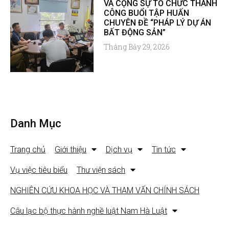
VÀ CỘNG SỰ TỔ CHỨC THÀNH
CÔNG BUỔI TẬP HUẤN
CHUYÊN ĐỀ “PHÁP LÝ DỰ ÁN
BẤT ĐỘNG SẢN”
Tháng Bảy 29, 2026
Danh Mục
Trang chủ
Giới thiệu
Dịch vụ
Tin tức
Vụ việc tiêu biểu
Thư viện sách
NGHIÊN CỨU KHOA HỌC VÀ THAM VẤN CHÍNH SÁCH
Câu lạc bộ thực hành nghề luật Nam Hà Luật