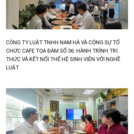
CÔNG TY LUẬT TNHH NAM HÀ VÀ CỘNG SỰ TỔ
CHỨC CAFE TỌA ĐÀM SỐ 36: HÀNH TRÌNH TRI
THỨC VÀ KẾT NỐI THẾ HỆ SINH VIÊN VỚI NGHỀ
LUẬT