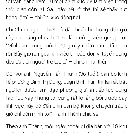
tôi vẫn đang kềm lại mọi cảm xúc để làm việc trong
thời gian còn lại. Sau này nếu ở nhà thì sẽ thấy hụt
hẫng lắm” – chị Chi xúc động nói.
Chị Chi cũng cho biết dù đã chuẩn bị nhưng đến giờ
này chị cũng chưa biết sẽ làm công việc gì sắp tới.
“Mình làm trong môi trường này nhiều năm, đã quen
rồi. Bây giờ ra ngoài xin việc thì các đơn vị tuyển dụng
đều ưu tiên người trẻ tuổi…” – chị Chi nói thêm.
Đối với anh Nguyễn Tấn Thành (36 tuổi), cán bộ kinh
tế phường Bình Trị Đông, quận Bình Tân, thì lại rất bất
ngờ khi được lãnh đạo phường giữ lại tiếp tục công
tác. “Dù vậy nhưng tôi cũng rất lo lắng bởi trước đây
lĩnh vực này có đến chín cán bộ không chuyên trách,
giờ chỉ còn mình tôi” – anh Thành chia sẻ.
Theo anh Thành, mỗi ngày ngoài đi địa bàn với 18 khu