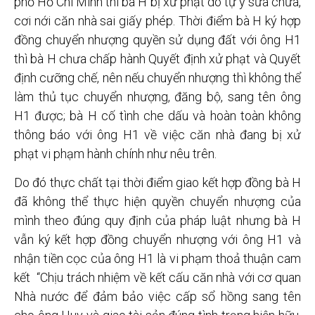
phố Hồ Chí Minh thì bà H bị xử phạt do tự ý sửa chữa,
cơi nới căn nhà sai giấy phép. Thời điểm bà H ký hợp
đồng chuyển nhượng quyền sử dụng đất với ông H1
thì bà H chưa chấp hành Quyết định xử phạt và Quyết
định cưỡng chế, nên nếu chuyển nhượng thì không thể
làm thủ tục chuyển nhượng, đăng bộ, sang tên ông
H1 được; bà H cố tình che dấu và hoàn toàn không
thông báo với ông H1 về việc căn nhà đang bị xử
phạt vi phạm hành chính như nêu trên.
Do đó thực chất tại thời điểm giao kết hợp đồng bà H
đã không thể thực hiện quyền chuyển nhượng của
mình theo đúng quy định của pháp luật nhưng bà H
vẫn ký kết hợp đồng chuyển nhượng với ông H1 và
nhận tiền cọc của ông H1 là vi phạm thoả thuận cam
kết “Chịu trách nhiệm về kết cấu căn nhà với cơ quan
Nhà nước để đảm bảo việc cấp sổ hồng sang tên