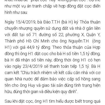
như một vụ án tranh chấp về hợp đồng đặt cọc điển
hình như sau:
Ngày 15/4/2019, bà Đào.T.T.H (bà H) ký Thỏa thuận
chuyển nhượng quyền sử dụng đất và nhà ở gắn liền
với đất tại số 71 đường số 22, phường X, Quận Y,
Thành phố Hồ Chí Minh cho ông Nguyễn.T.H (ông
H1) với giá 44,9 tỷ đồng. Theo thỏa thuận của Hợp
đồng thì ông H1 đặt cọc cho bà H số tiền 1,5 tỷ đồng;
bà H đã nhận số tiền này, đồng thời ông H1 có hẹn
vào ngày 23/4/2019 sẽ thanh toán tiếp 1,5 tỷ. Bà H
cam kết “Chịu trách nhiệm về kết cấu căn nhà với cơ
quan Nhà nước để đảm bảo việc cấp sổ hồng sang
tên cho ông Huy và giao tài sản đúng tình trạng hiện
hữu, đúng thời gian và điều kiện quy định”.
Sau khi đặt cọc, ông H1 tìm hiểu được biết trong quá