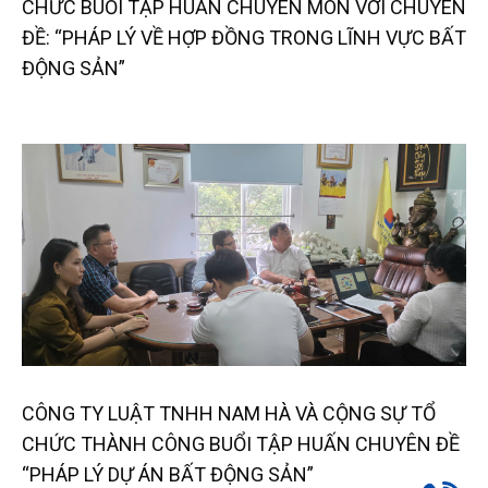
CHỨC BUỔI TẬP HUẤN CHUYÊN MÔN VỚI CHUYÊN
ĐỀ: “PHÁP LÝ VỀ HỢP ĐỒNG TRONG LĨNH VỰC BẤT
ĐỘNG SẢN”
CÔNG TY LUẬT TNHH NAM HÀ VÀ CỘNG SỰ TỔ
CHỨC THÀNH CÔNG BUỔI TẬP HUẤN CHUYÊN ĐỀ
“PHÁP LÝ DỰ ÁN BẤT ĐỘNG SẢN”