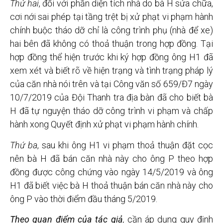
Thứ hai
, đối với phần diện tích nhà do bà H sửa chữa,
cơi nới sai phép tại tầng trệt bị xử phạt vi phạm hành
chính buộc tháo dỡ chỉ là công trình phụ (nhà để xe)
hai bên đã không có thoả thuận trong hợp đồng. Tại
hợp đồng thể hiện trước khi ký hợp đồng ông H1 đã
xem xét và biết rõ về hiện trạng và tình trạng pháp lý
của căn nhà nói trên và tại Công văn số 659/Đ7 ngày
10/7/2019 của Đội Thanh tra địa bàn đã cho biết bà
H đã tự nguyện tháo dỡ công trình vi phạm và chấp
hành xong Quyết định xử phạt vi phạm hành chính.
Thứ ba
, sau khi ông H1 vi phạm thoả thuận đặt cọc
nên bà H đã bán căn nhà này cho ông P theo hợp
đồng được công chứng vào ngày 14/5/2019 và ông
H1 đã biết việc bà H thoả thuận bán căn nhà này cho
ông P vào thời điểm đầu tháng 5/2019.
T
heo quan điểm của tác giả
,
cần áp dụng quy định