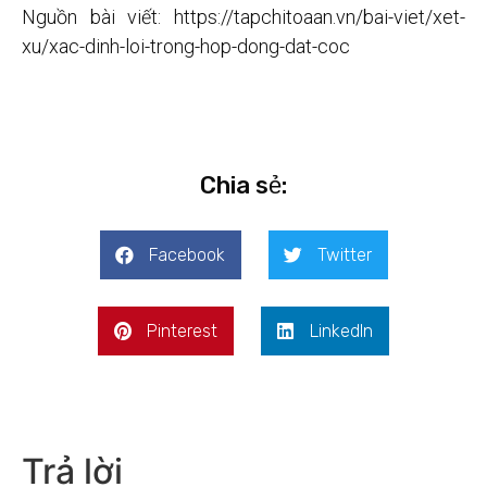
Nguồn bài viết: https://tapchitoaan.vn/bai-viet/xet-
xu/xac-dinh-loi-trong-hop-dong-dat-coc
Chia sẻ:
Facebook
Twitter
Pinterest
LinkedIn
Trả lời