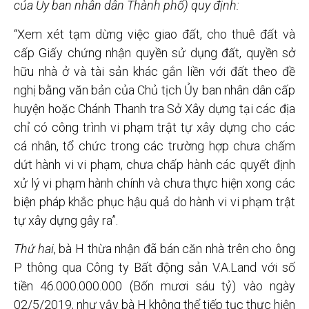
của Ủy ban nhân dân Thành phố) quy định:
“Xem xét tạm dừng việc giao đất, cho thuê đất và
cấp Giấy chứng nhận quyền sử dụng đất, quyền sở
hữu nhà ở và tài sản khác gắn liền với đất theo đề
nghị bằng văn bản của Chủ tịch Ủy ban nhân dân cấp
huyện hoặc Chánh Thanh tra Sở Xây dựng tại các địa
chỉ có công trình vi phạm trật tự xây dựng cho các
cá nhân, tổ chức trong các trường hợp chưa chấm
dứt hành vi vi phạm, chưa chấp hành các quyết định
xử lý vi phạm hành chính và chưa thực hiện xong các
biện pháp khắc phục hậu quả do hành vi vi phạm trật
tự xây dựng gây ra”.
Thứ hai
, bà H thừa nhận đã bán căn nhà trên cho ông
P thông qua Công ty Bất động sản V.A.Land với số
tiền 46.000.000.000 (Bốn mươi sáu tỷ) vào ngày
02/5/2019, như vậy bà H không thể tiếp tục thực hiện