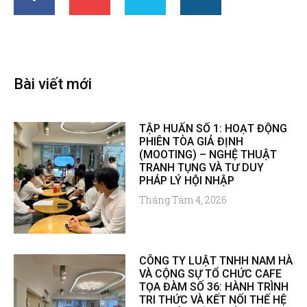
Bài viết mới
TẬP HUẤN SỐ 1: HOẠT ĐỘNG
PHIÊN TÒA GIẢ ĐỊNH
(MOOTING) – NGHỆ THUẬT
TRANH TỤNG VÀ TƯ DUY
PHÁP LÝ HỘI NHẬP
Tháng Tám 4, 2026
CÔNG TY LUẬT TNHH NAM HÀ
VÀ CỘNG SỰ TỔ CHỨC CAFE
TỌA ĐÀM SỐ 36: HÀNH TRÌNH
TRI THỨC VÀ KẾT NỐI THẾ HỆ