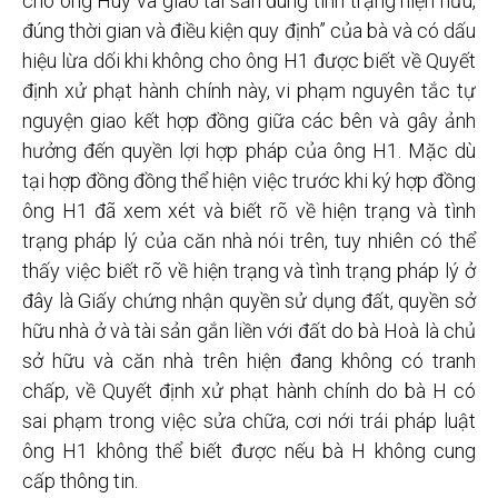
cho ông Huy và giao tài sản đúng tình trạng hiện hữu,
đúng thời gian và điều kiện quy định” của bà và có dấu
hiệu lừa dối khi không cho ông H1 được biết về Quyết
định xử phạt hành chính này, vi phạm nguyên tắc tự
nguyện giao kết hợp đồng giữa các bên và gây ảnh
hưởng đến quyền lợi hợp pháp của ông H1. Mặc dù
tại hợp đồng đồng thể hiện việc trước khi ký hợp đồng
ông H1 đã xem xét và biết rõ về hiện trạng và tình
trạng pháp lý của căn nhà nói trên, tuy nhiên có thể
thấy việc biết rõ về hiện trạng và tình trạng pháp lý ở
đây là Giấy chứng nhận quyền sử dụng đất, quyền sở
hữu nhà ở và tài sản gắn liền với đất do bà Hoà là chủ
sở hữu và căn nhà trên hiện đang không có tranh
chấp, về Quyết định xử phạt hành chính do bà H có
sai phạm trong việc sửa chữa, cơi nới trái pháp luật
ông H1 không thể biết được nếu bà H không cung
cấp thông tin.