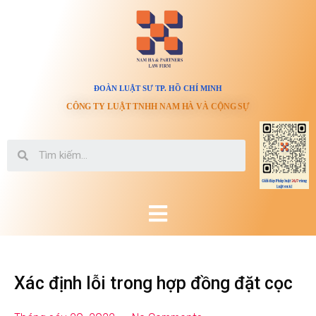
ĐOÀN LUẬT SƯ TP. HỒ CHÍ MINH
CÔNG TY LUẬT TNHH NAM HÀ VÀ CỘNG SỰ
Xác định lỗi trong hợp đồng đặt cọc