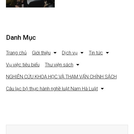
Danh Mục
Trang chủ
Giới thiệu
Dịch vụ
Tin tức
Vụ việc tiêu biểu
Thư viện sách
NGHIÊN CỨU KHOA HỌC VÀ THAM VẤN CHÍNH SÁCH
Câu lạc bộ thực hành nghề luật Nam Hà Luật