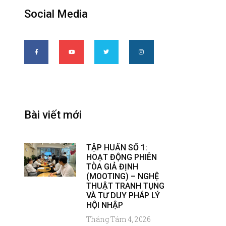
Social Media
Bài viết mới
TẬP HUẤN SỐ 1:
HOẠT ĐỘNG PHIÊN
TÒA GIẢ ĐỊNH
(MOOTING) – NGHỆ
THUẬT TRANH TỤNG
VÀ TƯ DUY PHÁP LÝ
HỘI NHẬP
Tháng Tám 4, 2026