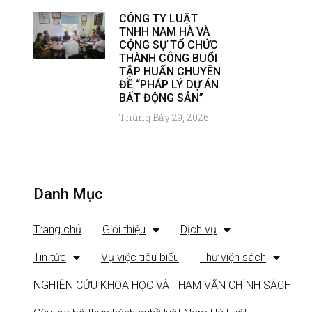
CÔNG TY LUẬT
TNHH NAM HÀ VÀ
CỘNG SỰ TỔ CHỨC
THÀNH CÔNG BUỔI
TẬP HUẤN CHUYÊN
ĐỀ “PHÁP LÝ DỰ ÁN
BẤT ĐỘNG SẢN”
Tháng Bảy 29, 2026
Danh Mục
Trang chủ
Giới thiệu
Dịch vụ
Tin tức
Vụ việc tiêu biểu
Thư viện sách
NGHIÊN CỨU KHOA HỌC VÀ THAM VẤN CHÍNH SÁCH