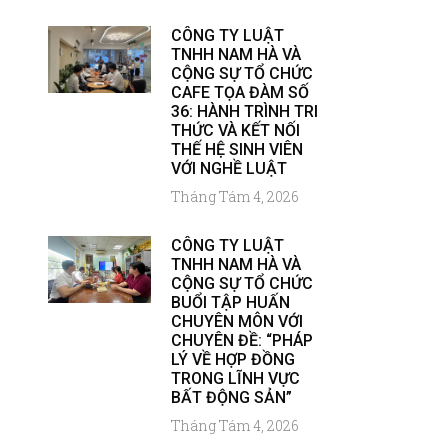
CÔNG TY LUẬT
TNHH NAM HÀ VÀ
CỘNG SỰ TỔ CHỨC
CAFE TỌA ĐÀM SỐ
36: HÀNH TRÌNH TRI
THỨC VÀ KẾT NỐI
THẾ HỆ SINH VIÊN
VỚI NGHỀ LUẬT
Tháng Tám 4, 2026
CÔNG TY LUẬT
TNHH NAM HÀ VÀ
CỘNG SỰ TỔ CHỨC
BUỔI TẬP HUẤN
CHUYÊN MÔN VỚI
CHUYÊN ĐỀ: “PHÁP
LÝ VỀ HỢP ĐỒNG
TRONG LĨNH VỰC
BẤT ĐỘNG SẢN”
Tháng Tám 4, 2026