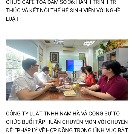
CHỨC CAFE TỌA ĐÀM SỐ 36: HÀNH TRÌNH TRI
THỨC VÀ KẾT NỐI THẾ HỆ SINH VIÊN VỚI NGHỀ
LUẬT
CÔNG TY LUẬT TNHH NAM HÀ VÀ CỘNG SỰ TỔ
CHỨC BUỔI TẬP HUẤN CHUYÊN MÔN VỚI CHUYÊN
ĐỀ: “PHÁP LÝ VỀ HỢP ĐỒNG TRONG LĨNH VỰC BẤT