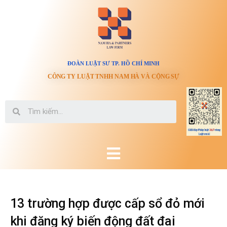
ĐOÀN LUẬT SƯ TP. HỒ CHÍ MINH
CÔNG TY LUẬT TNHH NAM HÀ VÀ CỘNG SỰ
13 trường hợp được cấp sổ đỏ mới
khi đăng ký biến động đất đai