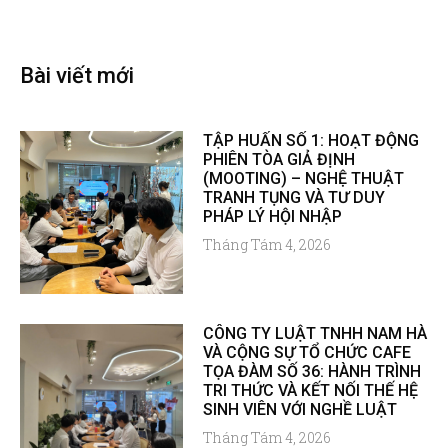
Bài viết mới
TẬP HUẤN SỐ 1: HOẠT ĐỘNG
PHIÊN TÒA GIẢ ĐỊNH
(MOOTING) – NGHỆ THUẬT
TRANH TỤNG VÀ TƯ DUY
PHÁP LÝ HỘI NHẬP
Tháng Tám 4, 2026
CÔNG TY LUẬT TNHH NAM HÀ
VÀ CỘNG SỰ TỔ CHỨC CAFE
TỌA ĐÀM SỐ 36: HÀNH TRÌNH
TRI THỨC VÀ KẾT NỐI THẾ HỆ
SINH VIÊN VỚI NGHỀ LUẬT
Tháng Tám 4, 2026