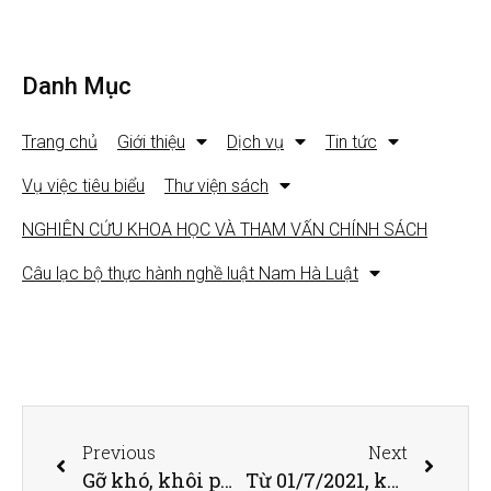
Danh Mục
Trang chủ
Giới thiệu
Dịch vụ
Tin tức
Vụ việc tiêu biểu
Thư viện sách
NGHIÊN CỨU KHOA HỌC VÀ THAM VẤN CHÍNH SÁCH
Câu lạc bộ thực hành nghề luật Nam Hà Luật
Previous
Next
Gỡ khó, khôi phục sản xuất cho khu công nghiệp
Từ 01/7/2021, không cần xin cấp hay cung cấp Giấy xác nhận số CMND Cũ – Mới khi giao dịch