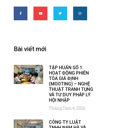
Bài viết mới
TẬP HUẤN SỐ 1:
HOẠT ĐỘNG PHIÊN
TÒA GIẢ ĐỊNH
(MOOTING) – NGHỆ
THUẬT TRANH TỤNG
VÀ TƯ DUY PHÁP LÝ
HỘI NHẬP
Tháng Tám 4, 2026
CÔNG TY LUẬT
TNHH NAM HÀ VÀ