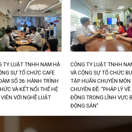
 TY LUẬT TNHH NAM HÀ
CÔNG TY LUẬT TNHH NA
ỘNG SỰ TỔ CHỨC CAFE
VÀ CỘNG SỰ TỔ CHỨC BU
ĐÀM SỐ 36: HÀNH TRÌNH
TẬP HUẤN CHUYÊN MÔN 
THỨC VÀ KẾT NỐI THẾ HỆ
CHUYÊN ĐỀ: “PHÁP LÝ VỀ
 VIÊN VỚI NGHỀ LUẬT
ĐỒNG TRONG LĨNH VỰC 
ĐỘNG SẢN”