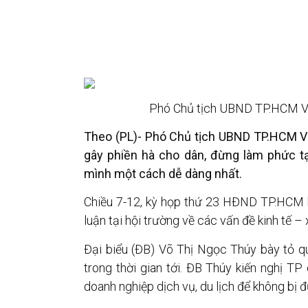
Phó Chủ tịch UBND TP.HCM 
Theo (PL)- Phó Chủ tịch UBND TP.HCM V
gây phiền hà cho dân, đừng làm phức t
mình một cách dễ dàng nhất.
Chiều 7-12, kỳ họp thứ 23 HĐND TP.HCM kh
luận tại hội trường về các vấn đề kinh tế – 
Đại biểu (ĐB) Võ Thị Ngọc Thúy bày tỏ q
trong thời gian tới. ĐB Thúy kiến nghị T
doanh nghiệp dịch vụ, du lịch để không bị 