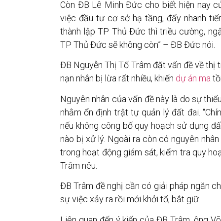
Còn ĐB Lê Minh Đức cho biết hiện nay cử
việc đầu tư cơ sở hạ tầng, đẩy nhanh tiế
thành lập TP Thủ Đức thì triều cường, n
TP Thủ Đức sẽ không còn” – ĐB Đức nói.
ĐB Nguyễn Thị Tố Trâm đặt vấn đề về thị 
nạn nhân bị lừa rất nhiều, khiến
dự án ma
tồ
Nguyên nhân của vấn đề này là do sự thiế
nhằm ổn định trật tự quản lý đất đai. “Chí
nếu không công bố quy hoạch sử dụng đấ
nào bị xử lý. Ngoài ra còn có nguyên nhân
trong hoạt động giám sát, kiểm tra quy ho
Trâm nêu.
ĐB Trâm đề nghị cần có giải pháp ngăn ch
sự việc xảy ra rồi mới khởi tố, bắt giữ.
Liên quan đến ý kiến của ĐB Trâm, ông V