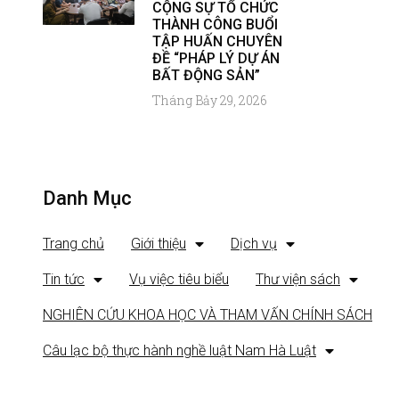
CỘNG SỰ TỔ CHỨC
THÀNH CÔNG BUỔI
TẬP HUẤN CHUYÊN
ĐỀ “PHÁP LÝ DỰ ÁN
BẤT ĐỘNG SẢN”
Tháng Bảy 29, 2026
Danh Mục
Trang chủ
Giới thiệu
Dịch vụ
Tin tức
Vụ việc tiêu biểu
Thư viện sách
NGHIÊN CỨU KHOA HỌC VÀ THAM VẤN CHÍNH SÁCH
Câu lạc bộ thực hành nghề luật Nam Hà Luật