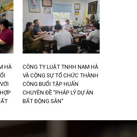
M HÀ
CÔNG TY LUẬT TNHH NAM HÀ
ỔI
VÀ CỘNG SỰ TỔ CHỨC THÀNH
VỚI
CÔNG BUỔI TẬP HUẤN
 HỢP
CHUYÊN ĐỀ “PHÁP LÝ DỰ ÁN
BẤT
BẤT ĐỘNG SẢN”