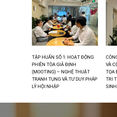
TẬP HUẤN SỐ 1: HOẠT ĐỘNG
CÔNG
PHIÊN TÒA GIẢ ĐỊNH
VÀ C
(MOOTING) – NGHỆ THUẬT
TỌA 
TRANH TỤNG VÀ TƯ DUY PHÁP
TRI 
LÝ HỘI NHẬP
SINH