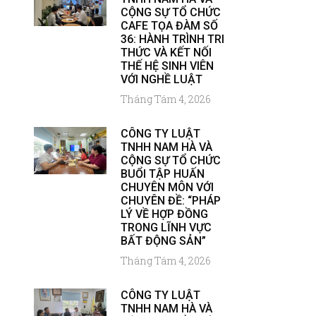
CỘNG SỰ TỔ CHỨC
CAFE TỌA ĐÀM SỐ
36: HÀNH TRÌNH TRI
THỨC VÀ KẾT NỐI
THẾ HỆ SINH VIÊN
VỚI NGHỀ LUẬT
Tháng Tám 4, 2026
CÔNG TY LUẬT
TNHH NAM HÀ VÀ
CỘNG SỰ TỔ CHỨC
BUỔI TẬP HUẤN
CHUYÊN MÔN VỚI
CHUYÊN ĐỀ: “PHÁP
LÝ VỀ HỢP ĐỒNG
TRONG LĨNH VỰC
BẤT ĐỘNG SẢN”
Tháng Tám 4, 2026
CÔNG TY LUẬT
TNHH NAM HÀ VÀ