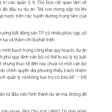
 tri các quận 2, 9, Thủ Đức rất quan tâm về
n độ đầu tư dự án. “Bà con mong sắp tới khi
gập nước trên các tuyến đường trọng tâm của
trường bất động sản TP có nhiều phức tạp, số
n tại và thậm chí là phát triển.
u minh bạch trong công khai quy hoạch, dự án
nh phủ quy định cán bộ có thể bị xử lý kỷ luật
t nhưng thực tế đến nay chưa có một cán bộ
 do chính quyền địa phương thiếu trách nhiệm
ạch quản lý và không loại trừ có bảo kê” – ĐB
ặn từ đầu việc hình thành dự án ma, không để
õ Văn Hoan, Phó Chủ tịch UBND TP, nhìn nhận