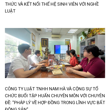
THỨC VÀ KẾT NỐI THẾ HỆ SINH VIÊN VỚI NGHỀ
LUẬT
CÔNG TY LUẬT TNHH NAM HÀ VÀ CỘNG SỰ TỔ
CHỨC BUỔI TẬP HUẤN CHUYÊN MÔN VỚI CHUYÊN
ĐỀ: “PHÁP LÝ VỀ HỢP ĐỒNG TRONG LĨNH VỰC BẤT
ĐỘNG SẢN”