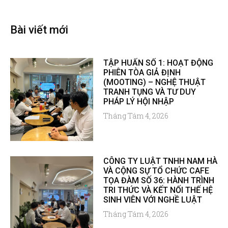
Bài viết mới
TẬP HUẤN SỐ 1: HOẠT ĐỘNG
PHIÊN TÒA GIẢ ĐỊNH
(MOOTING) – NGHỆ THUẬT
TRANH TỤNG VÀ TƯ DUY
PHÁP LÝ HỘI NHẬP
Tháng Tám 4, 2026
CÔNG TY LUẬT TNHH NAM HÀ
VÀ CỘNG SỰ TỔ CHỨC CAFE
TỌA ĐÀM SỐ 36: HÀNH TRÌNH
TRI THỨC VÀ KẾT NỐI THẾ HỆ
SINH VIÊN VỚI NGHỀ LUẬT
Tháng Tám 4, 2026