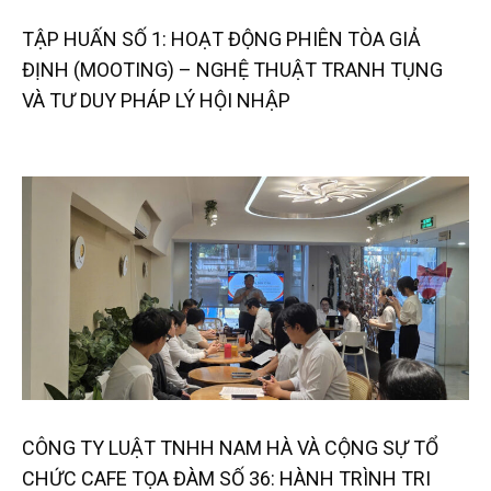
TẬP HUẤN SỐ 1: HOẠT ĐỘNG PHIÊN TÒA GIẢ
ĐỊNH (MOOTING) – NGHỆ THUẬT TRANH TỤNG
VÀ TƯ DUY PHÁP LÝ HỘI NHẬP
CÔNG TY LUẬT TNHH NAM HÀ VÀ CỘNG SỰ TỔ
CHỨC CAFE TỌA ĐÀM SỐ 36: HÀNH TRÌNH TRI