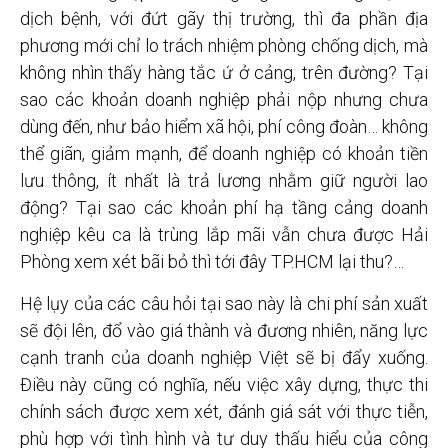
dịch bệnh, với đứt gãy thị trường, thì đa phần địa
phương mới chỉ lo trách nhiệm phòng chống dịch, mà
không nhìn thấy hàng tắc ứ ở cảng, trên đường? Tại
sao các khoản doanh nghiệp phải nộp nhưng chưa
dùng đến, như bảo hiểm xã hội, phí công đoàn… không
thể giãn, giảm mạnh, để doanh nghiệp có khoản tiền
lưu thông, ít nhất là trả lương nhằm giữ người lao
động? Tại sao các khoản phí hạ tầng cảng doanh
nghiệp kêu ca là trùng lắp mãi vẫn chưa được Hải
Phòng xem xét bãi bỏ thì tới đây TP.HCM lại thu?…
Hệ lụy của các câu hỏi tại sao này là chi phí sản xuất
sẽ đội lên, đổ vào giá thành và đương nhiên, năng lực
cạnh tranh của doanh nghiệp Việt sẽ bị đẩy xuống.
Điều này cũng có nghĩa, nếu việc xây dựng, thực thi
chính sách được xem xét, đánh giá sát với thực tiễn,
phù hợp với tình hình và tư duy thấu hiểu của công