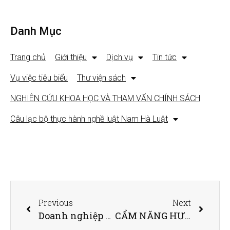
Danh Mục
Trang chủ
Giới thiệu
Dịch vụ
Tin tức
Vụ việc tiêu biểu
Thư viện sách
NGHIÊN CỨU KHOA HỌC VÀ THAM VẤN CHÍNH SÁCH
Câu lạc bộ thực hành nghề luật Nam Hà Luật
Previous
Next
Doanh nghiệp không muốn phải hỏi vì sao không được hỗ trợ
CẨM NĂNG HƯỚNG DẪN ĐĂNG KÝ DOANH NGHIỆP – DOANH NGHIỆP TƯ NHÂN