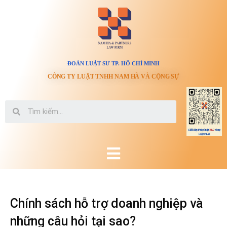
ĐOÀN LUẬT SƯ TP. HỒ CHÍ MINH
CÔNG TY LUẬT TNHH NAM HÀ VÀ CỘNG SỰ
Chính sách hỗ trợ doanh nghiệp và
những câu hỏi tại sao?