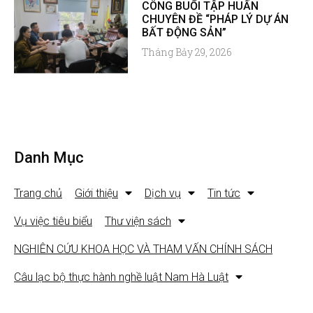
CÔNG BUỔI TẬP HUẤN
CHUYÊN ĐỀ “PHÁP LÝ DỰ ÁN
BẤT ĐỘNG SẢN”
Tháng Bảy 29, 2026
Danh Mục
Trang chủ
Giới thiệu
Dịch vụ
Tin tức
Vụ việc tiêu biểu
Thư viện sách
NGHIÊN CỨU KHOA HỌC VÀ THAM VẤN CHÍNH SÁCH
Câu lạc bộ thực hành nghề luật Nam Hà Luật