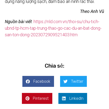
dụng năng lượng sạch, đảm bảo an ninh rác thải.
Theo Anh Vũ
Nguồn bài viết
:
https://nld.com.vn/thoi-su/chu-tich-
ubnd-tp-hcm-tap-trung-thao-go-cac-du-an-bat-dong-
san-ton-dong-2023072909521403.htm
Chia sẻ:
Facebook
Twitter
Pinterest
LinkedIn