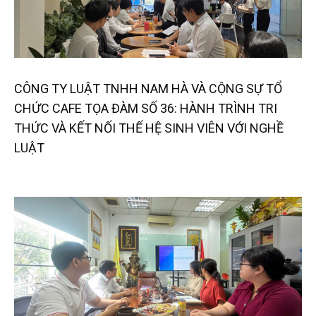
CÔNG TY LUẬT TNHH NAM HÀ VÀ CỘNG SỰ TỔ
CHỨC CAFE TỌA ĐÀM SỐ 36: HÀNH TRÌNH TRI
THỨC VÀ KẾT NỐI THẾ HỆ SINH VIÊN VỚI NGHỀ
LUẬT