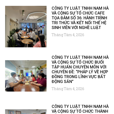
CÔNG TY LUẬT TNHH NAM HÀ
VÀ CỘNG SỰ TỔ CHỨC CAFE
TỌA ĐÀM SỐ 36: HÀNH TRÌNH
TRI THỨC VÀ KẾT NỐI THẾ HỆ
SINH VIÊN VỚI NGHỀ LUẬT
Tháng Tám 4, 2026
CÔNG TY LUẬT TNHH NAM HÀ
VÀ CỘNG SỰ TỔ CHỨC BUỔI
TẬP HUẤN CHUYÊN MÔN VỚI
CHUYÊN ĐỀ: “PHÁP LÝ VỀ HỢP
ĐỒNG TRONG LĨNH VỰC BẤT
ĐỘNG SẢN”
Tháng Tám 4, 2026
CÔNG TY LUẬT TNHH NAM HÀ
VÀ CỘNG SỰ TỔ CHỨC THÀNH