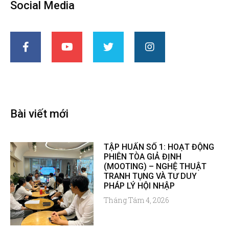
Social Media
Bài viết mới
TẬP HUẤN SỐ 1: HOẠT ĐỘNG
PHIÊN TÒA GIẢ ĐỊNH
(MOOTING) – NGHỆ THUẬT
TRANH TỤNG VÀ TƯ DUY
PHÁP LÝ HỘI NHẬP
Tháng Tám 4, 2026