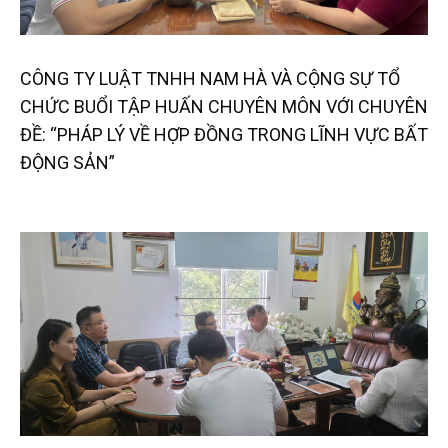
CÔNG TY LUẬT TNHH NAM HÀ VÀ CỘNG SỰ TỔ
CHỨC BUỔI TẬP HUẤN CHUYÊN MÔN VỚI CHUYÊN
ĐỀ: “PHÁP LÝ VỀ HỢP ĐỒNG TRONG LĨNH VỰC BẤT
ĐỘNG SẢN”