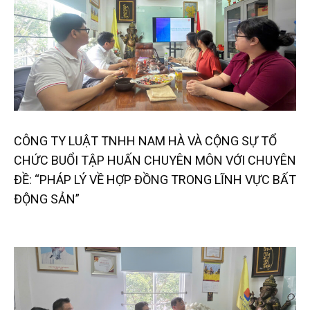
CÔNG TY LUẬT TNHH NAM HÀ VÀ CỘNG SỰ TỔ
CHỨC BUỔI TẬP HUẤN CHUYÊN MÔN VỚI CHUYÊN
ĐỀ: “PHÁP LÝ VỀ HỢP ĐỒNG TRONG LĨNH VỰC BẤT
ĐỘNG SẢN”