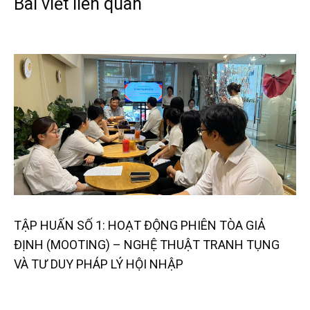
Bài viết liên quan
TẬP HUẤN SỐ 1: HOẠT ĐỘNG PHIÊN TÒA GIẢ
ĐỊNH (MOOTING) – NGHỆ THUẬT TRANH TỤNG
VÀ TƯ DUY PHÁP LÝ HỘI NHẬP