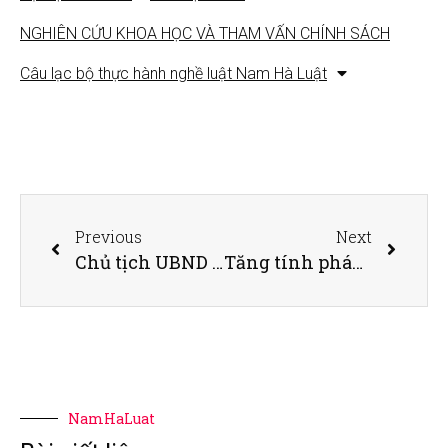
NGHIÊN CỨU KHOA HỌC VÀ THAM VẤN CHÍNH SÁCH
Câu lạc bộ thực hành nghề luật Nam Hà Luật
Previous
Next
Chủ tịch UBND TP HCM: Tập trung tháo gỡ các dự án bất động sản tồn đọng
Tăng tính pháp lý cho nhà ở hình thành trong tương lai
NamHaLuat