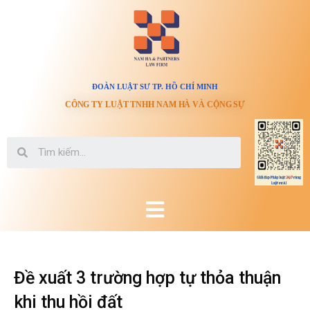
ĐOÀN LUẬT SƯ TP. HỒ CHÍ MINH
CÔNG TY LUẬT TNHH NAM HÀ VÀ CỘNG SỰ
Đề xuất 3 trường hợp tự thỏa thuận
khi thu hồi đất