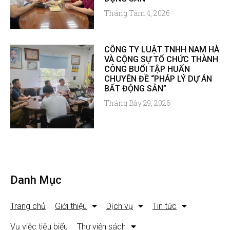
Tháng Tám 4, 2026
CÔNG TY LUẬT TNHH NAM HÀ
VÀ CỘNG SỰ TỔ CHỨC THÀNH
CÔNG BUỔI TẬP HUẤN
CHUYÊN ĐỀ “PHÁP LÝ DỰ ÁN
BẤT ĐỘNG SẢN”
Tháng Bảy 29, 2026
Danh Mục
Trang chủ
Giới thiệu
Dịch vụ
Tin tức
Vụ việc tiêu biểu
Thư viện sách