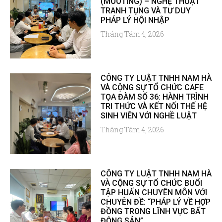
(MOOTING) – NGHỆ THUẬT
TRANH TỤNG VÀ TƯ DUY
PHÁP LÝ HỘI NHẬP
Tháng Tám 4, 2026
CÔNG TY LUẬT TNHH NAM HÀ
VÀ CỘNG SỰ TỔ CHỨC CAFE
TỌA ĐÀM SỐ 36: HÀNH TRÌNH
TRI THỨC VÀ KẾT NỐI THẾ HỆ
SINH VIÊN VỚI NGHỀ LUẬT
Tháng Tám 4, 2026
CÔNG TY LUẬT TNHH NAM HÀ
VÀ CỘNG SỰ TỔ CHỨC BUỔI
TẬP HUẤN CHUYÊN MÔN VỚI
CHUYÊN ĐỀ: “PHÁP LÝ VỀ HỢP
ĐỒNG TRONG LĨNH VỰC BẤT
ĐỘNG SẢN”