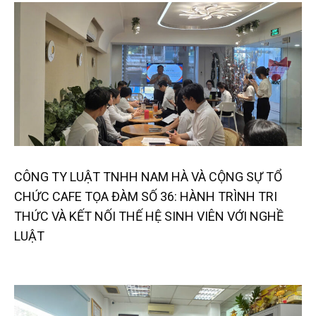
CÔNG TY LUẬT TNHH NAM HÀ VÀ CỘNG SỰ TỔ
CHỨC CAFE TỌA ĐÀM SỐ 36: HÀNH TRÌNH TRI
THỨC VÀ KẾT NỐI THẾ HỆ SINH VIÊN VỚI NGHỀ
LUẬT