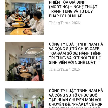
PHIÊN TÒA GIẢ ĐỊNH
(MOOTING) – NGHỆ THUẬT
TRANH TỤNG VÀ TƯ DUY
PHÁP LÝ HỘI NHẬP
Tháng Tám 4, 2026
CÔNG TY LUẬT TNHH NAM HÀ
VÀ CỘNG SỰ TỔ CHỨC CAFE
TỌA ĐÀM SỐ 36: HÀNH TRÌNH
TRI THỨC VÀ KẾT NỐI THẾ HỆ
SINH VIÊN VỚI NGHỀ LUẬT
Tháng Tám 4, 2026
CÔNG TY LUẬT TNHH NAM HÀ
VÀ CỘNG SỰ TỔ CHỨC BUỔI
TẬP HUẤN CHUYÊN MÔN VỚI
CHUYÊN ĐỀ: “PHÁP LÝ VỀ HỢP