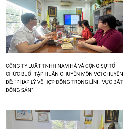
CÔNG TY LUẬT TNHH NAM HÀ VÀ CỘNG SỰ TỔ
CHỨC BUỔI TẬP HUẤN CHUYÊN MÔN VỚI CHUYÊN
ĐỀ: “PHÁP LÝ VỀ HỢP ĐỒNG TRONG LĨNH VỰC BẤT
ĐỘNG SẢN”