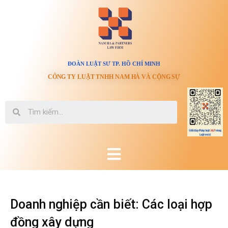
ĐOÀN LUẬT SƯ TP. HỒ CHÍ MINH
CÔNG TY LUẬT TNHH NAM HÀ VÀ CỘNG SỰ
Doanh nghiệp cần biết: Các loại hợp
đồng xây dựng