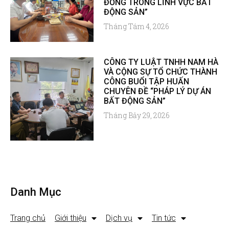
ĐỒNG TRONG LĨNH VỰC BẤT
ĐỘNG SẢN”
Tháng Tám 4, 2026
CÔNG TY LUẬT TNHH NAM HÀ
VÀ CỘNG SỰ TỔ CHỨC THÀNH
CÔNG BUỔI TẬP HUẤN
CHUYÊN ĐỀ “PHÁP LÝ DỰ ÁN
BẤT ĐỘNG SẢN”
Tháng Bảy 29, 2026
Danh Mục
Trang chủ
Giới thiệu
Dịch vụ
Tin tức