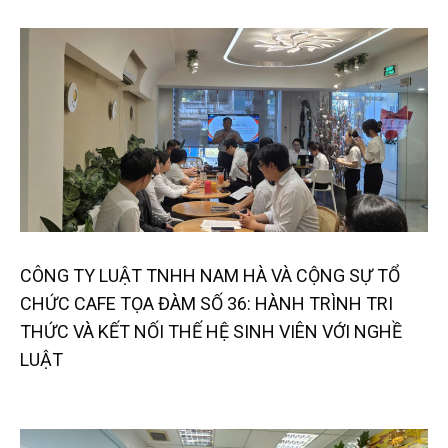
CÔNG TY LUẬT TNHH NAM HÀ VÀ CỘNG SỰ TỔ
CHỨC CAFE TỌA ĐÀM SỐ 36: HÀNH TRÌNH TRI
THỨC VÀ KẾT NỐI THẾ HỆ SINH VIÊN VỚI NGHỀ
LUẬT