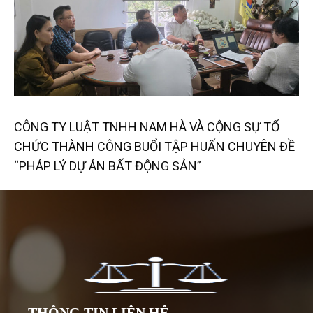
CÔNG TY LUẬT TNHH NAM HÀ VÀ CỘNG SỰ TỔ
CHỨC THÀNH CÔNG BUỔI TẬP HUẤN CHUYÊN ĐỀ
“PHÁP LÝ DỰ ÁN BẤT ĐỘNG SẢN”
THÔNG TIN LIÊN HỆ