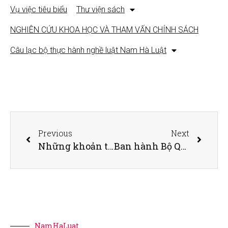
Vụ việc tiêu biểu
Thư viện sách
NGHIÊN CỨU KHOA HỌC VÀ THAM VẤN CHÍNH SÁCH
Câu lạc bộ thực hành nghề luật Nam Hà Luật
Previous
Next
Những khoản tiền phải nộp khi làm sổ đỏ cho đất không có giấy tờ
Ban hành Bộ Quy tắc ứng xử trên mạng xã hội
NamHaLuat