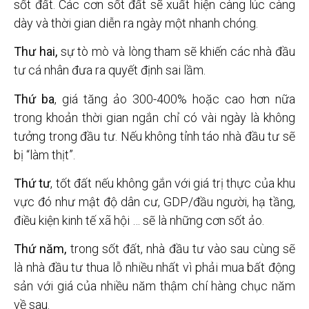
sốt đất. Các cơn sốt đất sẽ xuất hiện càng lúc càng
dày và thời gian diễn ra ngày một nhanh chóng.
Thư
hai,
sự tò mò và lòng tham sẽ khiến các nhà đầu
tư cá nhân đưa ra quyết định sai lầm.
Thứ
ba
, giá tăng ảo 300-400% hoặc cao hơn nữa
trong khoản thời gian ngắn chỉ có vài ngày là không
tưởng trong đầu tư. Nếu không tỉnh táo nhà đầu tư sẽ
bị “làm thịt”.
Thứ
tư
, tốt đất nếu không gắn với giá trị thực của khu
vực đó như mật độ dân cư, GDP/đầu người, hạ tầng,
điều kiện kinh tế xã hội … sẽ là những cơn sốt ảo.
Thứ
năm,
trong sốt đất, nhà đầu tư vào sau cùng sẽ
là nhà đầu tư thua lỗ nhiều nhất vì phải mua bất động
sản với giá của nhiều năm thậm chí hàng chục năm
về sau.