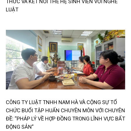
THỨC VÀ KẾT NỐI THẾ HỆ SINH VIÊN VỚI NGHỀ
LUẬT
CÔNG TY LUẬT TNHH NAM HÀ VÀ CỘNG SỰ TỔ
CHỨC BUỔI TẬP HUẤN CHUYÊN MÔN VỚI CHUYÊN
ĐỀ: “PHÁP LÝ VỀ HỢP ĐỒNG TRONG LĨNH VỰC BẤT
ĐỘNG SẢN”