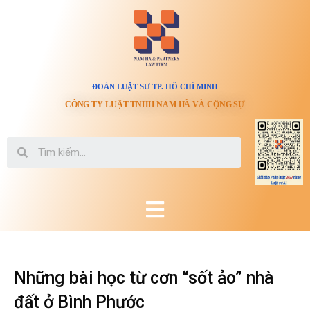
ĐOÀN LUẬT SƯ TP. HỒ CHÍ MINH
CÔNG TY LUẬT TNHH NAM HÀ VÀ CỘNG SỰ
Những bài học từ cơn “sốt ảo” nhà
đất ở Bình Phước