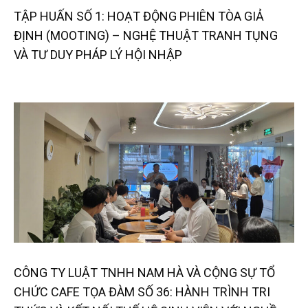
TẬP HUẤN SỐ 1: HOẠT ĐỘNG PHIÊN TÒA GIẢ
ĐỊNH (MOOTING) – NGHỆ THUẬT TRANH TỤNG
VÀ TƯ DUY PHÁP LÝ HỘI NHẬP
CÔNG TY LUẬT TNHH NAM HÀ VÀ CỘNG SỰ TỔ
CHỨC CAFE TỌA ĐÀM SỐ 36: HÀNH TRÌNH TRI