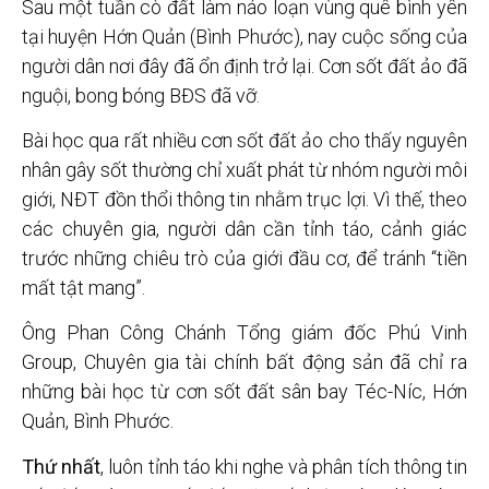
Sau một tuần cò đất làm náo loạn vùng quê bình yên
tại huyện Hớn Quản (Bình Phước), nay cuộc sống của
người dân nơi đây đã ổn định trở lại. Cơn sốt đất ảo đã
nguội, bong bóng BĐS đã vỡ.
Bài học qua rất nhiều cơn sốt đất ảo cho thấy nguyên
nhân gây sốt thường chỉ xuất phát từ nhóm người môi
giới, NĐT đồn thổi thông tin nhằm trục lợi. Vì thế, theo
các chuyên gia, người dân cần tỉnh táo, cảnh giác
trước những chiêu trò của giới đầu cơ, để tránh “tiền
mất tật mang”.
Ông Phan Công Chánh Tổng giám đốc Phú Vinh
Group, Chuyên gia tài chính bất động sản đã chỉ ra
những bài học từ cơn sốt đất sân bay Téc-Níc, Hớn
Quản, Bình Phước.
Thứ
nhất
, luôn tỉnh táo khi nghe và phân tích thông tin