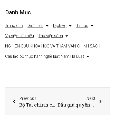
Danh Mục
Trang chủ
Giới thiệu
Dịch vụ
Tin tức
Vụ việc tiêu biểu
Thư viện sách
NGHIÊN CỨU KHOA HỌC VÀ THAM VẤN CHÍNH SÁCH
Câu lạc bộ thực hành nghề luật Nam Hà Luật
Previous
Next
Bộ Tài chính cảnh báo về các sàn giao dịch tiền ảo trái phép
Đấu giá quyền sử dụng đất trong những trường hợp nào?