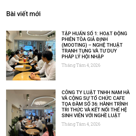
Bài viết mới
TẬP HUẤN SỐ 1: HOẠT ĐỘNG
PHIÊN TÒA GIẢ ĐỊNH
(MOOTING) – NGHỆ THUẬT
TRANH TỤNG VÀ TƯ DUY
PHÁP LÝ HỘI NHẬP
Tháng Tám 4, 2026
CÔNG TY LUẬT TNHH NAM HÀ
VÀ CỘNG SỰ TỔ CHỨC CAFE
TỌA ĐÀM SỐ 36: HÀNH TRÌNH
TRI THỨC VÀ KẾT NỐI THẾ HỆ
SINH VIÊN VỚI NGHỀ LUẬT
Tháng Tám 4, 2026