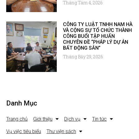
Tháng Tám 4, 2026
CÔNG TY LUẬT TNHH NAM HÀ
VÀ CỘNG SỰ TỔ CHỨC THÀNH
CÔNG BUỔI TẬP HUẤN
CHUYÊN ĐỀ “PHÁP LÝ DỰ ÁN
BẤT ĐỘNG SẢN”
Tháng Bảy 29, 2026
Danh Mục
Trang chủ
Giới thiệu
Dịch vụ
Tin tức
Vụ việc tiêu biểu
Thư viện sách