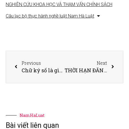
NGHIÊN CỨU KHOA HỌC VÀ THAM VẤN CHÍNH SÁCH
Câu lạc bộ thực hành nghề luật Nam Hà Luật
Previous
Next
Chữ ký số là gì? Doanh nghiệp cần biết gì về chữ ký số?
THỜI HẠN ĐĂNG KÝ QUYỀN SỞ HỮU ĐỐI VỚI NHÀ ĐẤT ĐƯỢC CHO, TẶNG LÀ BAO LÂU?
NamHaLuat
Bài viết liên quan