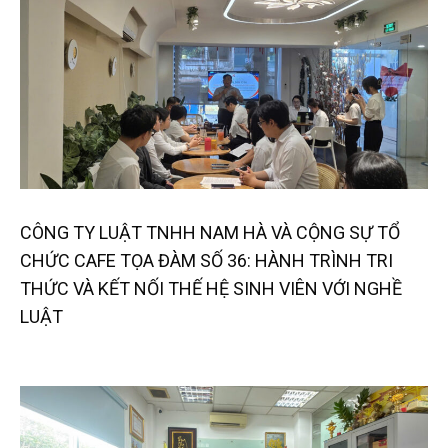
CÔNG TY LUẬT TNHH NAM HÀ VÀ CỘNG SỰ TỔ
CHỨC CAFE TỌA ĐÀM SỐ 36: HÀNH TRÌNH TRI
THỨC VÀ KẾT NỐI THẾ HỆ SINH VIÊN VỚI NGHỀ
LUẬT