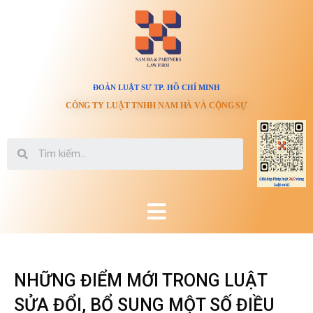
ĐOÀN LUẬT SƯ TP. HỒ CHÍ MINH
CÔNG TY LUẬT TNHH NAM HÀ VÀ CỘNG SỰ
NHỮNG ĐIỂM MỚI TRONG LUẬT
SỬA ĐỔI, BỔ SUNG MỘT SỐ ĐIỀU