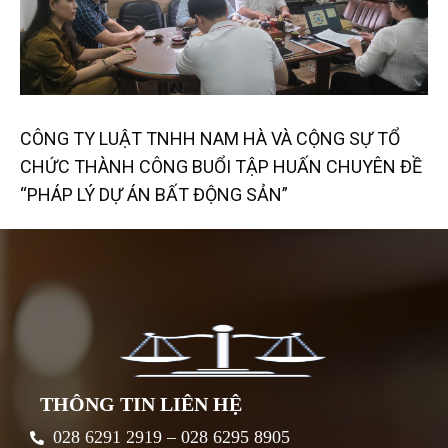
CÔNG TY LUẬT TNHH NAM HÀ VÀ CỘNG SỰ TỔ
CHỨC THÀNH CÔNG BUỔI TẬP HUẤN CHUYÊN ĐỀ
“PHÁP LÝ DỰ ÁN BẤT ĐỘNG SẢN”
THÔNG TIN LIÊN HỆ
028 6291 2919 – 028 6295 8905