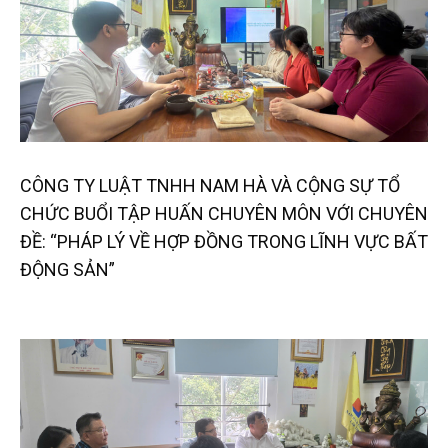
CÔNG TY LUẬT TNHH NAM HÀ VÀ CỘNG SỰ TỔ
CHỨC BUỔI TẬP HUẤN CHUYÊN MÔN VỚI CHUYÊN
ĐỀ: “PHÁP LÝ VỀ HỢP ĐỒNG TRONG LĨNH VỰC BẤT
ĐỘNG SẢN”