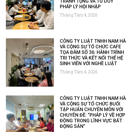
TRANH TỤNG VÀ TƯ DUY
PHÁP LÝ HỘI NHẬP
Tháng Tám 4, 2026
CÔNG TY LUẬT TNHH NAM HÀ
VÀ CỘNG SỰ TỔ CHỨC CAFE
TỌA ĐÀM SỐ 36: HÀNH TRÌNH
TRI THỨC VÀ KẾT NỐI THẾ HỆ
SINH VIÊN VỚI NGHỀ LUẬT
Tháng Tám 4, 2026
CÔNG TY LUẬT TNHH NAM HÀ
VÀ CỘNG SỰ TỔ CHỨC BUỔI
TẬP HUẤN CHUYÊN MÔN VỚI
CHUYÊN ĐỀ: “PHÁP LÝ VỀ HỢP
ĐỒNG TRONG LĨNH VỰC BẤT
ĐỘNG SẢN”