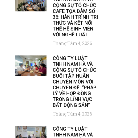
CỘNG SỰ TỔ CHỨC
CAFE TỌA ĐÀM SỐ
36: HÀNH TRÌNH TRI
THỨC VÀ KẾT NỐI
THẾ HỆ SINH VIÊN
VỚI NGHỀ LUẬT
Tháng Tám 4, 2026
CÔNG TY LUẬT
TNHH NAM HÀ VÀ
CỘNG SỰ TỔ CHỨC
BUỔI TẬP HUẤN
CHUYÊN MÔN VỚI
CHUYÊN ĐỀ: “PHÁP
LÝ VỀ HỢP ĐỒNG
TRONG LĨNH VỰC
BẤT ĐỘNG SẢN”
Tháng Tám 4, 2026
CÔNG TY LUẬT
TNHH NAM HÀ VÀ