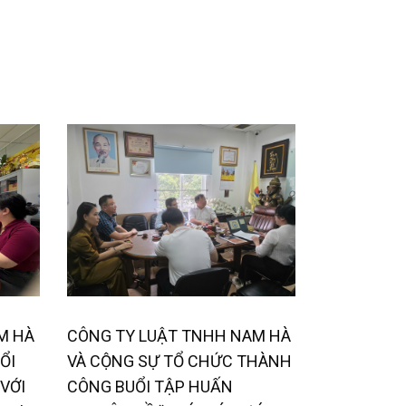
M HÀ
CÔNG TY LUẬT TNHH NAM HÀ
ỔI
VÀ CỘNG SỰ TỔ CHỨC THÀNH
VỚI
CÔNG BUỔI TẬP HUẤN