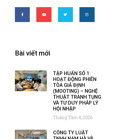
Bài viết mới
TẬP HUẤN SỐ 1:
HOẠT ĐỘNG PHIÊN
TÒA GIẢ ĐỊNH
(MOOTING) – NGHỆ
THUẬT TRANH TỤNG
VÀ TƯ DUY PHÁP LÝ
HỘI NHẬP
Tháng Tám 4, 2026
CÔNG TY LUẬT
TNHH NAM HÀ VÀ