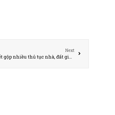
Next
TP.HCM đề xuất giải quyết gộp nhiều thủ tục nhà, đất giúp rút ngắn thời gian cho người dân