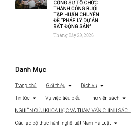
CỘNG SỰ TỔ CHỨC
THÀNH CÔNG BUỔI
TẬP HUẤN CHUYÊN
ĐỀ “PHÁP LÝ DỰ ÁN
BẤT ĐỘNG SẢN”
Tháng Bảy 29, 2026
Danh Mục
Trang chủ
Giới thiệu
Dịch vụ
Tin tức
Vụ việc tiêu biểu
Thư viện sách
NGHIÊN CỨU KHOA HỌC VÀ THAM VẤN CHÍNH SÁCH
Câu lạc bộ thực hành nghề luật Nam Hà Luật