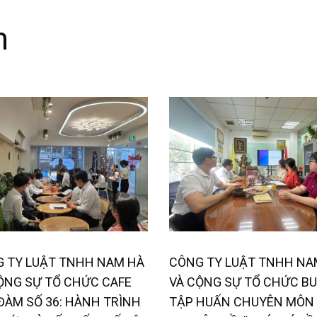
n
 TY LUẬT TNHH NAM HÀ
CÔNG TY LUẬT TNHH NA
ỘNG SỰ TỔ CHỨC CAFE
VÀ CỘNG SỰ TỔ CHỨC BU
ĐÀM SỐ 36: HÀNH TRÌNH
TẬP HUẤN CHUYÊN MÔN 