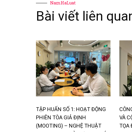
NamHaLuat
Bài viết liên qua
TẬP HUẤN SỐ 1: HOẠT ĐỘNG
CÔNG
PHIÊN TÒA GIẢ ĐỊNH
VÀ C
(MOOTING) – NGHỆ THUẬT
TỌA 