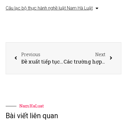
Câu lạc bộ thực hành nghề luật Nam Hà Luật
Previous
Next
Đề xuất tiếp tục gia hạn thời hạn nộp thuế, tiền thuê đất
Các trường hợp chấm dứt hợp đồng lao động do COVID-19
NamHaLuat
Bài viết liên quan