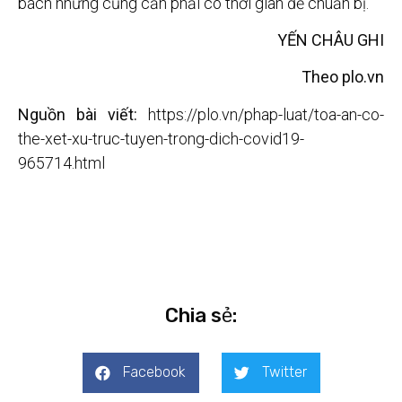
bách nhưng cũng cần phải có thời gian để chuẩn bị.
YẾN CHÂU GHI
Theo plo.vn
Nguồn bài viết:
https://plo.vn/phap-luat/toa-an-co-
the-xet-xu-truc-tuyen-trong-dich-covid19-
965714.html
Chia sẻ:
Facebook
Twitter