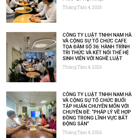
Tháng Tám 4, 2026
CÔNG TY LUẬT TNHH NAM HÀ
VÀ CỘNG SỰ TỔ CHỨC CAFE
TỌA ĐÀM SỐ 36: HÀNH TRÌNH
TRI THỨC VÀ KẾT NỐI THẾ HỆ
SINH VIÊN VỚI NGHỀ LUẬT
Tháng Tám 4, 2026
CÔNG TY LUẬT TNHH NAM HÀ
VÀ CỘNG SỰ TỔ CHỨC BUỔI
TẬP HUẤN CHUYÊN MÔN VỚI
CHUYÊN ĐỀ: “PHÁP LÝ VỀ HỢP
ĐỒNG TRONG LĨNH VỰC BẤT
ĐỘNG SẢN”
Tháng Tám 4, 2026