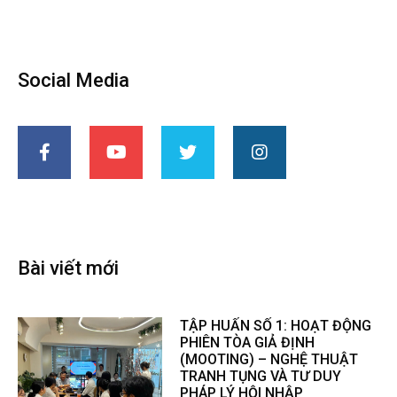
Social Media
Bài viết mới
TẬP HUẤN SỐ 1: HOẠT ĐỘNG
PHIÊN TÒA GIẢ ĐỊNH
(MOOTING) – NGHỆ THUẬT
TRANH TỤNG VÀ TƯ DUY
PHÁP LÝ HỘI NHẬP