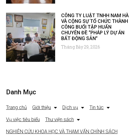
CÔNG TY LUẬT TNHH NAM HÀ
VÀ CỘNG SỰ TỔ CHỨC THÀNH
CÔNG BUỔI TẬP HUẤN
CHUYÊN ĐỀ “PHÁP LÝ DỰ ÁN
BẤT ĐỘNG SẢN”
Tháng Bảy 29, 2026
Danh Mục
Trang chủ
Giới thiệu
Dịch vụ
Tin tức
Vụ việc tiêu biểu
Thư viện sách
NGHIÊN CỨU KHOA HỌC VÀ THAM VẤN CHÍNH SÁCH