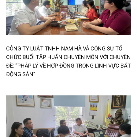
CÔNG TY LUẬT TNHH NAM HÀ VÀ CỘNG SỰ TỔ
CHỨC BUỔI TẬP HUẤN CHUYÊN MÔN VỚI CHUYÊN
ĐỀ: “PHÁP LÝ VỀ HỢP ĐỒNG TRONG LĨNH VỰC BẤT
ĐỘNG SẢN”