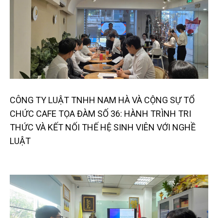
CÔNG TY LUẬT TNHH NAM HÀ VÀ CỘNG SỰ TỔ
CHỨC CAFE TỌA ĐÀM SỐ 36: HÀNH TRÌNH TRI
THỨC VÀ KẾT NỐI THẾ HỆ SINH VIÊN VỚI NGHỀ
LUẬT