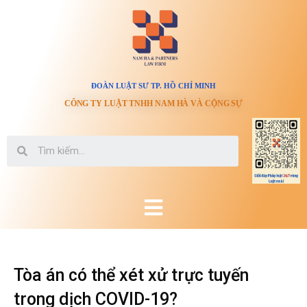
ĐOÀN LUẬT SƯ TP. HỒ CHÍ MINH
CÔNG TY LUẬT TNHH NAM HÀ VÀ CỘNG SỰ
Tòa án có thể xét xử trực tuyến
trong dịch COVID-19?