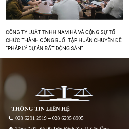
CÔNG TY LUẬT TNHH NAM HÀ VÀ CỘNG SỰ TỔ
CHỨC THÀNH CÔNG BUỔI TẬP HUẤN CHUYÊN ĐỀ
“PHÁP LÝ DỰ ÁN BẤT ĐỘNG SẢN”
THÔNG TIN LIÊN HỆ
028 6291 2919 – 028 6295 8905
Tầng 7.02, Số 90 Trần Đình Xu, P. Cầu Ông